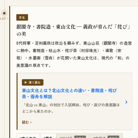
文化
1457〜
銀閣寺・書院造・東山文化 — 義政が育んだ「侘び」
の美
8代将軍・足利義政は政治を顧みず、東山山荘（銀閣寺）の造営
に熱中。書院造・枯山水・侘び茶（村田珠光）・連歌（宗
祇）・水墨画（雪舟）が花開いた東山文化は、現代の「和」の
美意識の原点です。
▶ 深く読む
東山文化とは？北山文化との違い・書院造・侘び
茶・雪舟を解説
「北山 vs 東山」の対比で入試頻出。侘び・寂びの美意識は
どこから来たのか。
読む ›