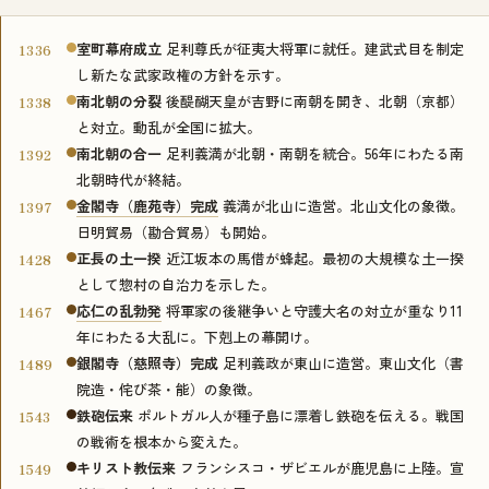
室町幕府成立
足利尊氏が征夷大将軍に就任。建武式目を制定
1336
し新たな武家政権の方針を示す。
南北朝の分裂
後醍醐天皇が吉野に南朝を開き、北朝（京都）
1338
と対立。動乱が全国に拡大。
南北朝の合一
足利義満が北朝・南朝を統合。56年にわたる南
1392
北朝時代が終結。
金閣寺（鹿苑寺）完成
義満が北山に造営。北山文化の象徴。
1397
日明貿易（勘合貿易）も開始。
正長の土一揆
近江坂本の馬借が蜂起。最初の大規模な土一揆
1428
として惣村の自治力を示した。
応仁の乱勃発
将軍家の後継争いと守護大名の対立が重なり11
1467
年にわたる大乱に。下剋上の幕開け。
銀閣寺（慈照寺）完成
足利義政が東山に造営。東山文化（書
1489
院造・侘び茶・能）の象徴。
鉄砲伝来
ポルトガル人が種子島に漂着し鉄砲を伝える。戦国
1543
の戦術を根本から変えた。
キリスト教伝来
フランシスコ・ザビエルが鹿児島に上陸。宣
1549