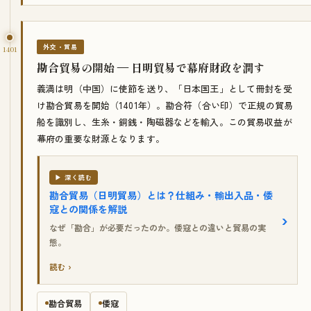
外交・貿易
1401
勘合貿易の開始 — 日明貿易で幕府財政を潤す
義満は明（中国）に使節を送り、「日本国王」として冊封を受
け勘合貿易を開始（1401年）。勘合符（合い印）で正規の貿易
船を識別し、生糸・銅銭・陶磁器などを輸入。この貿易収益が
幕府の重要な財源となります。
▶ 深く読む
勘合貿易（日明貿易）とは？仕組み・輸出入品・倭
寇との関係を解説
なぜ「勘合」が必要だったのか。倭寇との違いと貿易の実
態。
読む ›
勘合貿易
倭寇