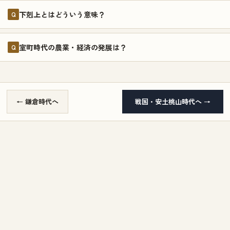
下剋上とはどういう意味？
Q
室町時代の農業・経済の発展は？
Q
← 鎌倉時代へ
戦国・安土桃山時代へ →