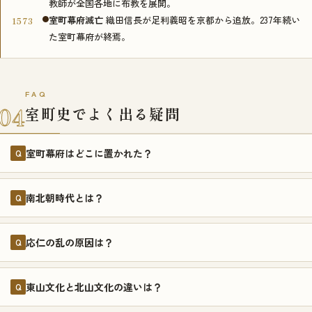
教師が全国各地に布教を展開。
室町幕府滅亡
織田信長が足利義昭を京都から追放。237年続い
1573
た室町幕府が終焉。
FAQ
04
室町史でよく出る疑問
室町幕府はどこに置かれた？
Q
南北朝時代とは？
Q
応仁の乱の原因は？
Q
東山文化と北山文化の違いは？
Q