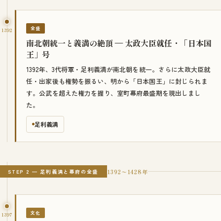
全盛
1392
南北朝統一と義満の絶頂 — 太政大臣就任・「日本国
王」号
1392年、3代将軍・足利義満が南北朝を統一。さらに太政大臣就
任・出家後も権勢を振るい、明から「日本国王」に封じられま
す。公武を超えた権力を握り、室町幕府最盛期を現出しまし
た。
足利義満
1392〜1428年
STEP 2 — 足利義満と幕府の全盛
文化
1397