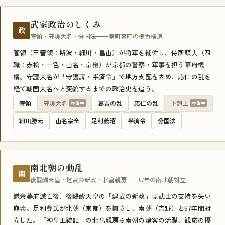
武家政治のしくみ
政
管領・守護大名・分国法——室町幕府の権力構造
管領（三管領：斯波・細川・畠山）が将軍を補佐し、侍所頭人（四
職：赤松・一色・山名・京極）が京都の警察・軍事を担う幕府機
構。守護大名が「守護請・半済令」で地方支配を固め、応仁の乱を
経て戦国大名へと変貌するまでの政治史を追う。
管領
守護大名
嘉吉の乱
応仁の乱
下剋上
準備中
準備中
細川勝元
山名宗全
足利義昭
半済令
分国法
南北朝の動乱
南
後醍醐天皇・建武の新政・北畠親房——57年の南北朝対立
鎌倉幕府滅亡後、後醍醐天皇の「建武の新政」は武士の支持を失い
崩壊。足利尊氏が北朝（京都）を擁立し、南朝（吉野）と57年間対
立した。「神皇正統記」の北畠親房ら南朝の論客の活躍、観応の擾