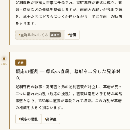
足利尊氏が征夷大将軍に任命され、室町幕府が正式に成立。管
領・侍所などの機構を整備しますが、南朝との戦いが各地で続
き、武士たちはどちらにつくか迷いながら「半武半南」の動向
をとります。
室町幕府のしくみ
管領
準備中
内紛
1350
観応の擾乱 — 尊氏vs直義、幕府を二分した兄弟対
立
足利尊氏の執事・高師直と弟の足利直義が対立し、幕府が真っ
二つに割れた内乱（観応の擾乱）。直義は南朝と手を結ぶ異常
事態となり、1352年に直義が毒殺されて収束。この内乱が幕府
の権威を大きく損ないます。
観応の擾乱
高師直