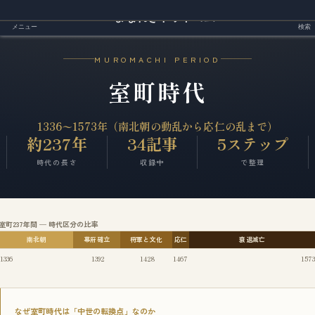
まなれきドットコム
メニュー
検索
MUROMACHI PERIOD
室町時代
1336〜1573年（南北朝の動乱から応仁の乱まで）
約237年
34記事
5ステップ
時代の長さ
収録中
で整理
室町237年間 ─ 時代区分の比率
南北朝
幕府確立
将軍と文化
応仁
衰退滅亡
1336
1392
1428
1467
1573
なぜ室町時代は「中世の転換点」なのか