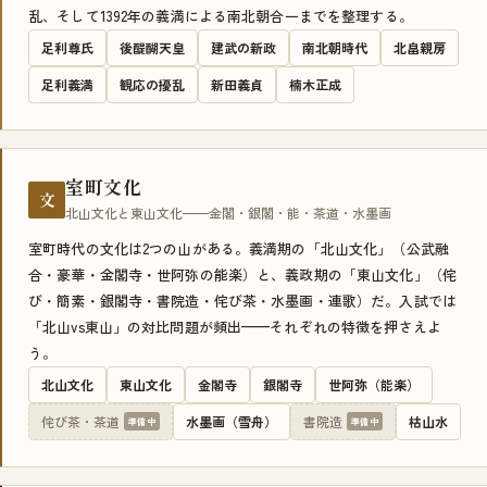
乱、そして1392年の義満による南北朝合一までを整理する。
足利尊氏
後醍醐天皇
建武の新政
南北朝時代
北畠親房
足利義満
観応の擾乱
新田義貞
楠木正成
室町文化
文
北山文化と東山文化——金閣・銀閣・能・茶道・水墨画
室町時代の文化は2つの山がある。義満期の「北山文化」（公武融
合・豪華・金閣寺・世阿弥の能楽）と、義政期の「東山文化」（侘
び・簡素・銀閣寺・書院造・侘び茶・水墨画・連歌）だ。入試では
「北山vs東山」の対比問題が頻出——それぞれの特徴を押さえよ
う。
北山文化
東山文化
金閣寺
銀閣寺
世阿弥（能楽）
侘び茶・茶道
水墨画（雪舟）
書院造
枯山水
準備中
準備中