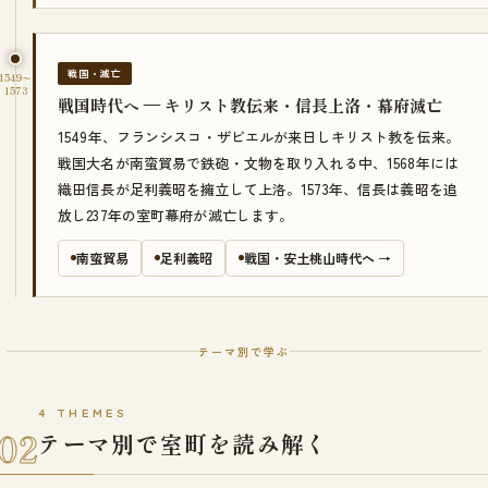
戦国・滅亡
1549〜
1573
戦国時代へ — キリスト教伝来・信長上洛・幕府滅亡
1549年、フランシスコ・ザビエルが来日しキリスト教を伝来。
戦国大名が南蛮貿易で鉄砲・文物を取り入れる中、1568年には
織田信長が足利義昭を擁立して上洛。1573年、信長は義昭を追
放し237年の室町幕府が滅亡します。
南蛮貿易
足利義昭
戦国・安土桃山時代へ →
テーマ別で学ぶ
4 THEMES
02
テーマ別で室町を読み解く