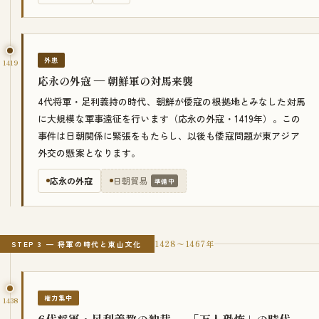
外患
1419
応永の外寇 — 朝鮮軍の対馬来襲
4代将軍・足利義持の時代、朝鮮が倭寇の根拠地とみなした対馬
に大規模な軍事遠征を行います（応永の外寇・1419年）。この
事件は日朝関係に緊張をもたらし、以後も倭寇問題が東アジア
外交の懸案となります。
応永の外寇
日朝貿易
準備中
1428〜1467年
STEP 3 — 将軍の時代と東山文化
権力集中
1438
6代将軍・足利義教の独裁 — 「万人恐怖」の時代