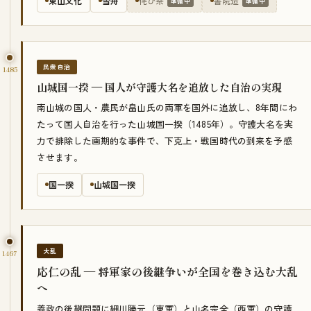
東山文化
雪舟
侘び茶
書院造
準備中
準備中
民衆自治
1485
山城国一揆 — 国人が守護大名を追放した自治の実現
南山城の国人・農民が畠山氏の両軍を国外に追放し、8年間にわ
たって国人自治を行った山城国一揆（1485年）。守護大名を実
力で排除した画期的な事件で、下克上・戦国時代の到来を予感
させます。
国一揆
山城国一揆
大乱
1467
応仁の乱 — 将軍家の後継争いが全国を巻き込む大乱
へ
義政の後継問題に細川勝元（東軍）と山名宗全（西軍）の守護