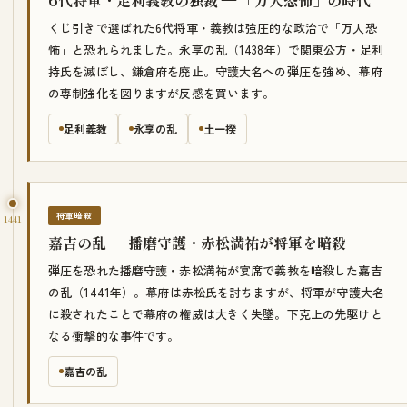
くじ引きで選ばれた6代将軍・義教は強圧的な政治で「万人恐
怖」と恐れられました。永享の乱（1438年）で関東公方・足利
持氏を滅ぼし、鎌倉府を廃止。守護大名への弾圧を強め、幕府
の専制強化を図りますが反感を買います。
足利義教
永享の乱
土一揆
将軍暗殺
1441
嘉吉の乱 — 播磨守護・赤松満祐が将軍を暗殺
弾圧を恐れた播磨守護・赤松満祐が宴席で義教を暗殺した嘉吉
の乱（1441年）。幕府は赤松氏を討ちますが、将軍が守護大名
に殺されたことで幕府の権威は大きく失墜。下克上の先駆けと
なる衝撃的な事件です。
嘉吉の乱