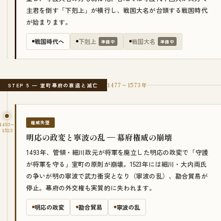
主君を倒す「下剋上」が横行し、戦国大名が台頭する戦国時代
が始まります。
戦国時代へ
下剋上
戦国大名
準備中
準備中
1477〜1573年
STEP 5 — 室町幕府の衰退と滅亡
権威失墜
1493〜
1523
明応の政変と寧波の乱 — 幕府権威の崩壊
1493年、管領・細川政元が将軍を廃立した明応の政変で「守護
が将軍を守る」室町の原則が崩壊。1523年には細川・大内両氏
の争いが明の寧波で武力衝突となり（寧波の乱）、勘合貿易が
停止。幕府の外交権も実質的に失われます。
明応の政変
勘合貿易
寧波の乱