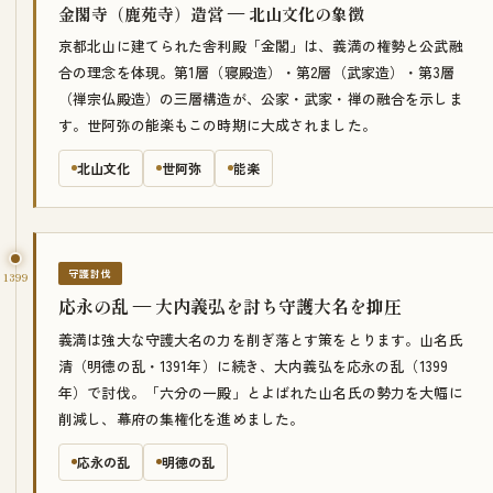
金閣寺（鹿苑寺）造営 — 北山文化の象徴
京都北山に建てられた舎利殿「金閣」は、義満の権勢と公武融
合の理念を体現。第1層（寝殿造）・第2層（武家造）・第3層
（禅宗仏殿造）の三層構造が、公家・武家・禅の融合を示しま
す。世阿弥の能楽もこの時期に大成されました。
北山文化
世阿弥
能楽
守護討伐
1399
応永の乱 — 大内義弘を討ち守護大名を抑圧
義満は強大な守護大名の力を削ぎ落とす策をとります。山名氏
清（明徳の乱・1391年）に続き、大内義弘を応永の乱（1399
年）で討伐。「六分の一殿」とよばれた山名氏の勢力を大幅に
削減し、幕府の集権化を進めました。
応永の乱
明徳の乱