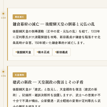
幕府滅亡
1333
鎌倉幕府の滅亡 — 後醍醐天皇の倒幕と元弘の乱
後醍醐天皇の倒幕運動（正中の変・元弘の乱）を経て、1333年
に足利尊氏が六波羅探題を攻略、新田義貞が鎌倉を陥落させ北
条高時が自害。150年続いた鎌倉幕府が滅亡します。
後醍醐天皇
楠木正成
新田義貞
天皇親政
1334
建武の新政 — 天皇親政の復活とその矛盾
後醍醐天皇が「建武」と改元し、天皇親政を復活（建武の新
政）。記録所・雑訴決断所を設置しますが、武士への恩賞が不
十分で不満が噴出。公家優遇・武士軽視の姿勢が足利尊氏ら武
士の離反を招きます。