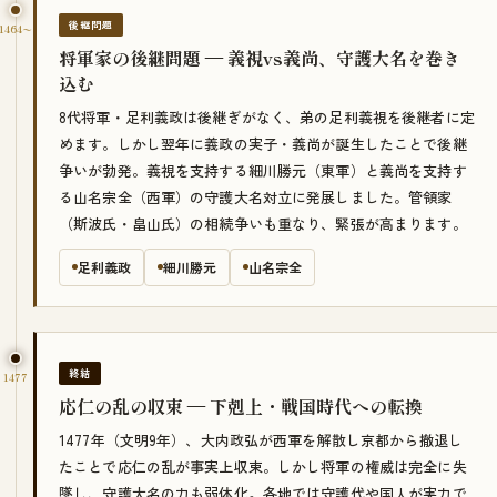
後継問題
1464〜
将軍家の後継問題 — 義視vs義尚、守護大名を巻き
込む
8代将軍・足利義政は後継ぎがなく、弟の足利義視を後継者に定
めます。しかし翌年に義政の実子・義尚が誕生したことで後継
争いが勃発。義視を支持する細川勝元（東軍）と義尚を支持す
る山名宗全（西軍）の守護大名対立に発展しました。管領家
（斯波氏・畠山氏）の相続争いも重なり、緊張が高まります。
足利義政
細川勝元
山名宗全
終結
1477
応仁の乱の収束 — 下剋上・戦国時代への転換
1477年（文明9年）、大内政弘が西軍を解散し京都から撤退し
たことで応仁の乱が事実上収束。しかし将軍の権威は完全に失
墜し、守護大名の力も弱体化。各地では守護代や国人が実力で