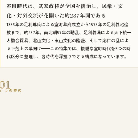
室町時代は、武家政権が全国を統治し、民衆・文
化・対外交流が花開いた約237年間である
1336年の足利尊氏による室町幕府成立から1573年の足利義昭追
放まで、約237年。南北朝57年の動乱、足利義満による天下統一
と勘合貿易、北山文化・東山文化の隆盛、そして応仁の乱によ
る下剋上の幕開け——この特集では、複雑な室町時代を5つの時
代区分に整理し、各時代を深掘りできる構成になっています。
01
5 つの時代