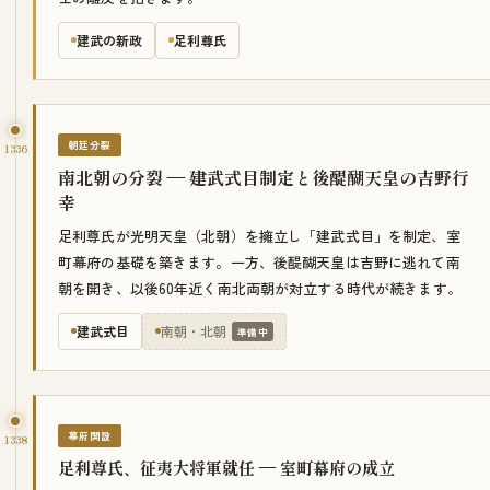
建武の新政
足利尊氏
朝廷分裂
1336
南北朝の分裂 — 建武式目制定と後醍醐天皇の吉野行
幸
足利尊氏が光明天皇（北朝）を擁立し「建武式目」を制定、室
町幕府の基礎を築きます。一方、後醍醐天皇は吉野に逃れて南
朝を開き、以後60年近く南北両朝が対立する時代が続きます。
建武式目
南朝・北朝
準備中
幕府開設
1338
足利尊氏、征夷大将軍就任 — 室町幕府の成立