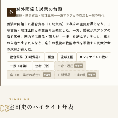
対外関係と民衆の台頭
外
倭寇・勘合貿易・琉球王国——東アジアとの交流と一揆の時代
義満が開始した勘合貿易（日明貿易）は幕府の主要財源となり、日
朝貿易・琉球王国との交易も活発化した。一方、倭寇が東アジアの
海を席巻。国内では農民・商人が「一揆」を結んで力をつけ、惣村
の自治が生まれるなど、応仁の乱後の戦国時代を準備する民衆社会
の成熟が進んだ。
勘合貿易（日明貿易）
倭寇
琉球王国
コシャマインの戦い
一揆（総論）
惣村（惣）
土倉・酒屋
準備中
座（商工業者の組合）
日朝貿易・三浦の乱
準備中
準備中
TIMELINE
03
室町史のハイライト年表