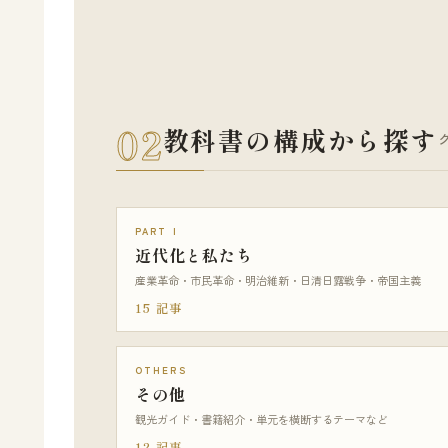
02
教科書の構成から探す
PART I
近代化と私たち
産業革命・市民革命・明治維新・日清日露戦争・帝国主義
15 記事
OTHERS
その他
観光ガイド・書籍紹介・単元を横断するテーマなど
12 記事