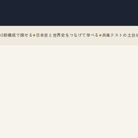
の3部構成で探せる
日本史と世界史をつなげて学べる
共通テストの土台