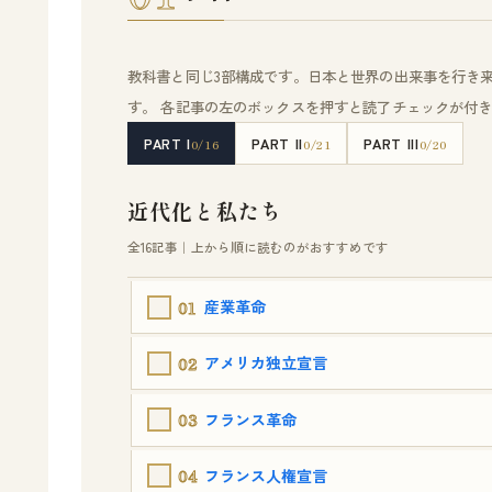
教科書と同じ3部構成です。日本と世界の出来事を行き
す。 各記事の左のボックスを押すと読了チェックが付
PART I
PART II
PART III
0/16
0/21
0/20
近代化と私たち
全16記事｜上から順に読むのがおすすめです
01
産業革命
02
アメリカ独立宣言
03
フランス革命
04
フランス人権宣言