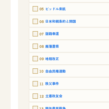
05
ビッドル来航
06
日米和親条約と開国
07
版籍奉還
08
廃藩置県
09
地租改正
10
自由民権運動
11
秩父事件
12
立憲政友会
13
甲午農民戦争