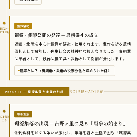
銅鐸祭祀
BC2〜
BC1世紀
銅鐸・銅鏡祭祀の発達 ─ 農耕儀礼の成立
近畿・北陸を中心に銅鐸が鋳造・使用されます。豊作を祈る農耕
儀礼として機能し、弥生社会の精神的な核となりました。青銅器
は祭器として、鉄器は農工具・武器として役割が分化します。
銅鐸とは？（青銅器・鉄器の役割分化と埋められた謎）
BC1世紀〜AD1世紀
Phase II — 環濠集落と小国の形成
環濠集落
BC1世紀
ごろ
環濠集落の出現 ─ 吉野ヶ里に見る「戦争の始まり」
余剰食料をめぐる争いが激化し、集落を堀と土塁で囲む「環濠集