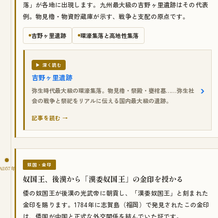
落」が各地に出現します。九州最大級の吉野ヶ里遺跡はその代表
例。物見櫓・物資貯蔵庫が示す、戦争と支配の原点です。
吉野ヶ里遺跡
環濠集落と高地性集落
▶ 深く読む
吉野ヶ里遺跡
弥生時代最大級の環濠集落。物見櫓・祭殿・甕棺墓……弥生社
会の戦争と祭祀をリアルに伝える国内最大級の遺跡。
記事を読む →
奴国・金印
AD57年
奴国王、後漢から「漢委奴国王」の金印を授かる
倭の奴国王が後漢の光武帝に朝貢し、「漢委奴国王」と刻まれた
金印を賜ります。1784年に志賀島（福岡）で発見されたこの金印
は、倭国が中国と正式な外交関係を結んでいた証です。