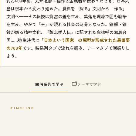
約2,400年前、九州北部に稲作と金属器が伝わったとき、日本列
島は根本から変わり始めた。食料を「採る」文明から「作る」
文明へ——その転換は貧富の差を生み、集落を環濠で囲む戦争
を生み、やがて「王」が現れる社会の萌芽となった。銅鐸・銅
鏡が語る精神文化、『魏志倭人伝』に記された卑弥呼の邪馬台
国……弥生時代は
「日本という国家」の原型が形成された最重要
の700年
です。時系列タブで流れを掴み、テーマタブで深掘りし
よう。
🗂
📅
時系列で学ぶ
テーマで学ぶ
TIMELINE