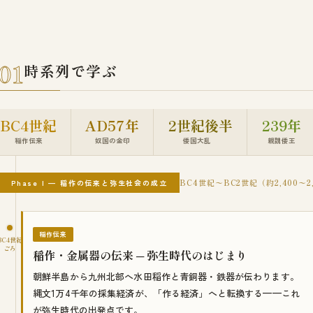
01
時系列で学ぶ
BC4世紀
AD57年
2世紀後半
239年
稲作伝来
奴国の金印
倭国大乱
親魏倭王
BC4世紀〜BC2世紀（約2,400〜2
Phase I — 稲作の伝来と弥生社会の成立
稲作伝来
BC4世紀
ごろ
稲作・金属器の伝来 ─ 弥生時代のはじまり
朝鮮半島から九州北部へ水田稲作と青銅器・鉄器が伝わります。
縄文1万4千年の採集経済が、「作る経済」へと転換する——これ
が弥生時代の出発点です。