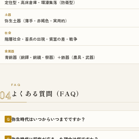
定住型・高床倉庫・環濠集落（防衛型）
土器
弥生土器（薄手・赤褐色・実用的）
社会
階層社会・首長の出現・貧富の差・戦争
金属器
青銅器（銅鐸・銅鏡・祭器）＋鉄器（農具・武器）
FAQ
04
よくある質問（FAQ）
弥生時代はいつからいつまでですか？
Q
弥生時代に稲作が広まった理由は何ですか？
Q