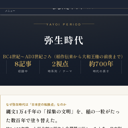
まなれきドットコム
メニュー
YAYOI PERIOD
弥生時代
BC4世紀〜AD3世紀ごろ（稲作伝来から大和王権の前夜まで）
8記事
2視点
約700年
収録中
時系列 / テーマ
時代の長さ
なぜ弥生時代は「日本史の転換点」なのか
縄文1万4千年の「採集の文明」を、稲の一粒がたっ
た数百年で塗り替えた。