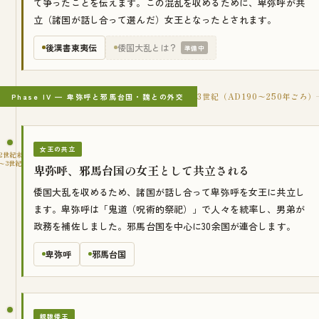
て争ったことを伝えます。この混乱を収めるために、卑弥呼が共
立（諸国が話し合って選んだ）女王となったとされます。
後漢書東夷伝
倭国大乱とは？
準備中
3世紀（AD190〜250年ごろ）
Phase IV — 卑弥呼と邪馬台国・魏との外交
女王の共立
2世紀末
〜3世紀
卑弥呼、邪馬台国の女王として共立される
倭国大乱を収めるため、諸国が話し合って卑弥呼を女王に共立し
ます。卑弥呼は「鬼道（呪術的祭祀）」で人々を統率し、男弟が
政務を補佐しました。邪馬台国を中心に30余国が連合します。
卑弥呼
邪馬台国
親魏倭王