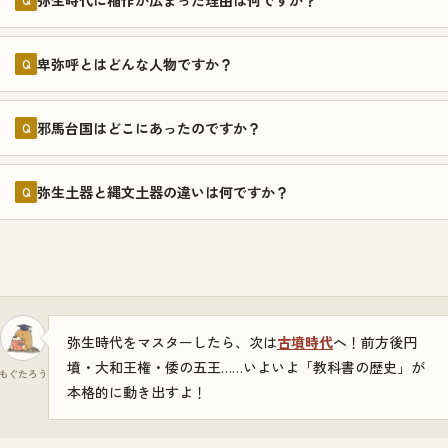
卑弥呼とはどんな人物ですか？
Q
邪馬台国はどこにあったのですか？
Q
弥生土器と縄文土器の違いは何ですか？
Q
弥生時代をマスターしたら、次は
古墳時代
へ！前方後円
墳・大和王権・倭の五王……いよいよ「教科書の歴史」が
もぐたろう
本格的に動き出すよ！