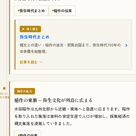
弥生時代まとめ
稲作の伝来
▶ 深く読む
弥生時代まとめ
縄文との違い・稲作の波及・邪馬台国まで。弥生時代700年の
全体像を総整理。
記事を読む →
稲作の拡大
BC3〜
BC2世紀
稲作の東漸 ─ 弥生文化が列島に広まる
水田稲作は九州北部から近畿・東海へと急速に広まります。稲作
を取り入れた集落は食料の安定生産で人口が増加し、採集経済の
縄文集落を凌駕していきました。
稲作の伝来