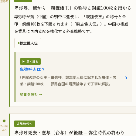
239年
卑弥呼、魏から「親魏倭王」の称号と銅鏡100枚を授かる
卑弥呼が魏（中国）の明帝に遣使し、「親魏倭王」の称号と金
印・銅鏡100枚を下賜されます（『魏志倭人伝』）。中国の権威
を背景に国内支配を強化する外交戦略です。
魏志倭人伝
▶ 深く読む
卑弥呼とは？
3世紀の謎の女王・卑弥呼。魏志倭人伝に記された鬼道・男
弟・銅鏡100枚……邪馬台国の場所論争まで丁寧に解説。
記事を読む →
古墳時代へ
248年
ごろ
卑弥呼死去・壹与（台与）が後継 ─ 弥生時代の終わり