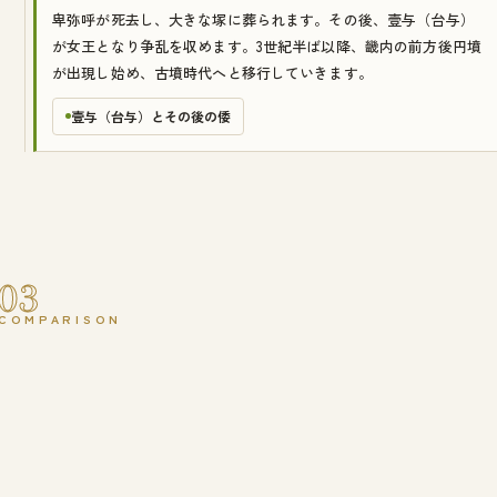
卑弥呼が死去し、大きな塚に葬られます。その後、壹与（台与）
が女王となり争乱を収めます。3世紀半ば以降、畿内の前方後円墳
が出現し始め、古墳時代へと移行していきます。
壹与（台与）とその後の倭
03
COMPARISON