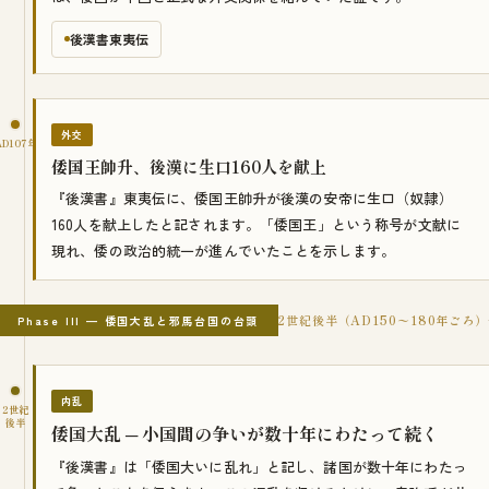
後漢書東夷伝
外交
AD107年
倭国王帥升、後漢に生口160人を献上
『後漢書』東夷伝に、倭国王帥升が後漢の安帝に生口（奴隷）
160人を献上したと記されます。「倭国王」という称号が文献に
現れ、倭の政治的統一が進んでいたことを示します。
2世紀後半（AD150〜180年ごろ）
Phase III — 倭国大乱と邪馬台国の台頭
内乱
2世紀
後半
倭国大乱 ─ 小国間の争いが数十年にわたって続く
『後漢書』は「倭国大いに乱れ」と記し、諸国が数十年にわたっ