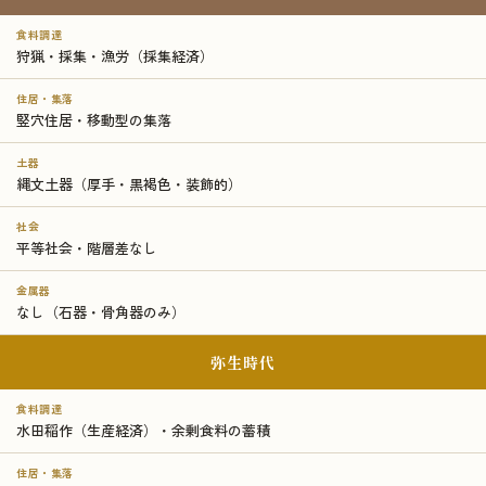
食料調達
狩猟・採集・漁労（採集経済）
住居・集落
竪穴住居・移動型の集落
土器
縄文土器（厚手・黒褐色・装飾的）
社会
平等社会・階層差なし
金属器
なし（石器・骨角器のみ）
弥生時代
食料調達
水田稲作（生産経済）・余剰食料の蓄積
住居・集落