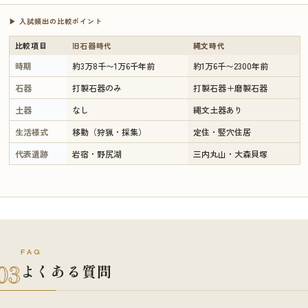
▶ 入試頻出の比較ポイント
比較項目
旧石器時代
縄文時代
時期
約3万8千〜1万6千年前
約1万6千〜2300年前
石器
打製石器のみ
打製石器＋磨製石器
土器
なし
縄文土器あり
生活様式
移動（狩猟・採集）
定住・竪穴住居
代表遺跡
岩宿・野尻湖
三内丸山・大森貝塚
FAQ
03
よくある質問