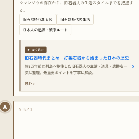
ウマンゾウの存在から、旧石器人の生活スタイルまでを把握す
る。
旧石器時代まとめ
旧石器時代の生活
日本人の起源・渡来ルート
▶ 深く読む
旧石器時代まとめ｜打製石器から始まった日本の歴史
約2万年前に列島へ移住した旧石器人の生活・道具・遺跡を一
気に整理。最重要ポイントを丁寧に解説。
読む ›
STEP 2