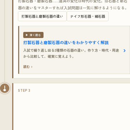
打製石器・磨製石器……道具の変化は時代の変化。旧石器と新石
器の違いをマスターすれば入試問題は一気に解けるようになる。
打製石器と磨製石器の違い
ナイフ形石器・細石器
▶ 深く読む
打製石器と磨製石器の違いをわかりやすく解説
入試で繰り返し出る2種類の石器の違い。作り方・時代・用途
から比較して、確実に覚えよう。
読む ›
STEP 3