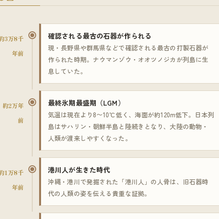
確認される最古の石器が作られる
約3万8千
現・長野県や群馬県などで確認される最古の打製石器が
年前
作られた時期。ナウマンゾウ・オオツノジカが列島に生
息していた。
最終氷期最盛期（LGM）
約2万年
気温は現在より8〜10℃低く、海面が約120m低下。日本列
前
島はサハリン・朝鮮半島と陸続きとなり、大陸の動物・
人類が渡来しやすくなった。
港川人が生きた時代
約1万8千
沖縄・港川で発掘された「港川人」の人骨は、旧石器時
年前
代の人類の姿を伝える貴重な証拠。