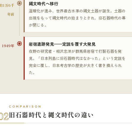
縄文時代へ移行
約1万6千
温暖化が進み、世界最古水準の縄文土器が誕生。土器の
年前
出現をもって縄文時代の始まりとされ、旧石器時代の幕
が閉じる。
岩宿遺跡発見——定説を覆す大発見
1949年
在野の研究者・相沢忠洋が群馬県岩宿で打製石器を発
見。「日本列島に旧石器時代はなかった」という定説を
完全に覆し、日本考古学の歴史が大きく書き換えられ
た。
COMPARISON
02
旧石器時代と縄文時代の違い