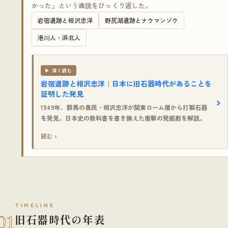
かった」という通説をひっくり返した。
岩宿遺跡と相沢忠洋
野尻湖遺跡とナウマンゾウ
港川人・浜北人
▶ 深く読む
岩宿遺跡と相沢忠洋｜日本に旧石器時代があることを
証明した発見
1949年、群馬の農民・相沢忠洋が関東ローム層から打製石器
を発見。日本史の教科書を書き換えた衝撃の発掘劇を解説。
読む ›
TIMELINE
01
旧石器時代の年表