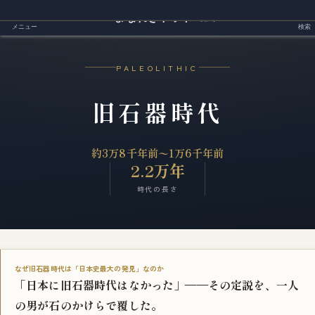
まなれきドットコム
メニュー
検索
PALEOLITHIC
旧石器時代
約3万8千年前〜1万6千年前
2.2万年
時代の長さ
なぜ旧石器時代は「日本史最大の発見」なのか
「日本に旧石器時代はなかった」——その定説を、一人
の男が石のかけらで覆した。