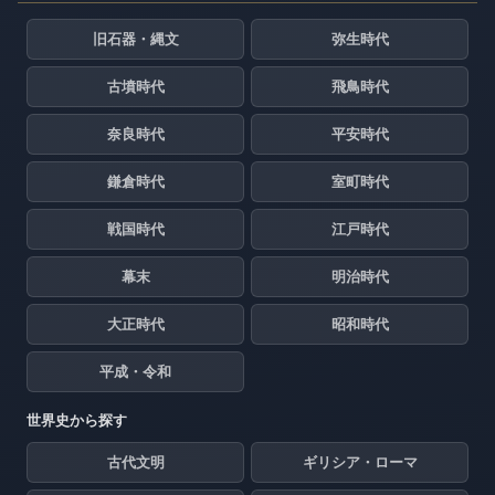
旧石器・縄文
弥生時代
古墳時代
飛鳥時代
奈良時代
平安時代
鎌倉時代
室町時代
戦国時代
江戸時代
幕末
明治時代
大正時代
昭和時代
平成・令和
世界史から探す
古代文明
ギリシア・ローマ