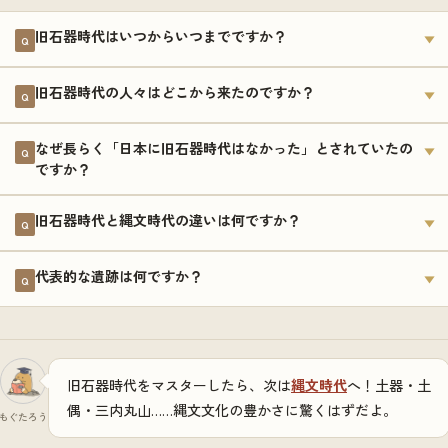
旧石器時代はいつからいつまでですか？
▼
Q
旧石器時代の人々はどこから来たのですか？
▼
Q
なぜ長らく「日本に旧石器時代はなかった」とされていたの
▼
Q
ですか？
旧石器時代と縄文時代の違いは何ですか？
▼
Q
代表的な遺跡は何ですか？
▼
Q
旧石器時代をマスターしたら、次は
縄文時代
へ！土器・土
偶・三内丸山……縄文文化の豊かさに驚くはずだよ。
もぐたろう