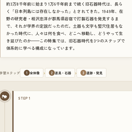
約3万8千年前に始まり1万6千年前まで続く旧石器時代は、長ら
く「日本列島には存在しなかった」とされてきた。1949年、在
野の研究者・相沢忠洋が群馬県岩宿で打製石器を発見するま
で、それが学界の定説だったのだ。土器も文字も竪穴住居もな
かった時代に、人々は何を食べ、どこへ移動し、どうやって生
き延びたのか——この特集では、旧石器時代を3つのステップで
体系的に学べる構成になっています。
›
›
学習ステップ
1
全体像
2
道具・石器
3
遺跡・発見
STEP 1