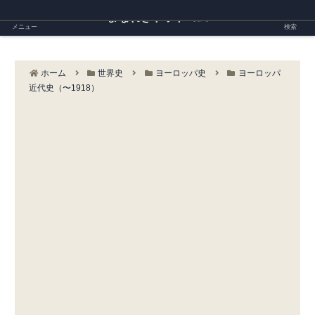
まなれきドットコム
メニュー
検索
ホーム
世界史
ヨーロッパ史
ヨーロッパ
近代史（〜1918）