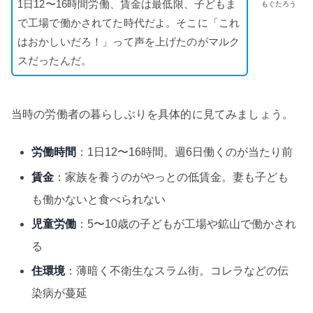
1日12〜16時間労働、賃金は最低限、子どもま
もぐたろう
で工場で働かされてた時代だよ。そこに「これ
はおかしいだろ！」って声を上げたのがマルク
スだったんだ。
当時の労働者の暮らしぶりを具体的に見てみましょう。
労働時間
：1日12〜16時間。週6日働くのが当たり前
賃金
：家族を養うのがやっとの低賃金。妻も子ども
も働かないと食べられない
児童労働
：5〜10歳の子どもが工場や鉱山で働かされ
る
住環境
：薄暗く不衛生なスラム街。コレラなどの伝
染病が蔓延