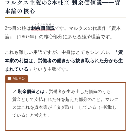
マルクス主義の3本柱② 剰余価値説——資
本論の核心
じょうよかちせつ
2つ目の柱は
剰余価値説
です。マルクスの代表作『資本
論』（1867年）の核心部分にあたる経済理論です。
これも難しい用語ですが、中身はとてもシンプル。
「資
本家の利益は、労働者の働きから抜き取られた分から生
まれている」
という主張です。
📌
剰余価値とは
：労働者が生み出した価値のうち、
賃金として支払われた分を超えた部分のこと。マルク
スはこれを資本家が「タダ取り」している（=搾取し
ている）と考えた。