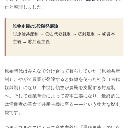
たと整理しました。
唯物史観の5段階発展論
①原始共産制 → ②古代奴隷制 → ③封建制 → ④資本
主義 → ⑤共産主義
原始時代はみんなで分け合って暮らしていた（原始共産
制）。やがて農業が発達すると奴隷を使った社会（古代
奴隷制）になり、中世は領主が農民を支配する封建制
へ。そして産業革命によって資本主義になり、最終的に
は労働者の革命で共産主義に至る——という壮大な歴史
観です。
つまりマルクスにとって資本主義は「最終形態」ではな