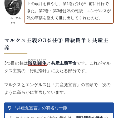
上の歳月を費やし、第1巻だけが生前に刊行で
きた。第2巻・第3巻は私の死後、エンゲルスが
私の草稿を整えて世に出してくれたのだ。
カール・マル
クス
マルクス主義の3本柱③ 階級闘争と共産主
義
かいきゅうとうそう
3つ目の柱は
階級闘争
と
共産主義革命
です。これがマル
クス主義の「行動指針」にあたる部分です。
マルクスとエンゲルスは『共産党宣言』の冒頭で、次の
ように高らかに宣言しています。
『共産党宣言』の有名な一節
「これまでのすべての社会の歴史は、
階級闘争の歴史
で