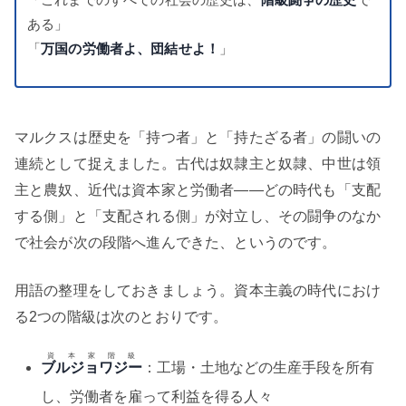
ある」
「
万国の労働者よ、団結せよ！
」
マルクスは歴史を「持つ者」と「持たざる者」の闘いの
連続として捉えました。古代は奴隷主と奴隷、中世は領
主と農奴、近代は資本家と労働者——どの時代も「支配
する側」と「支配される側」が対立し、その闘争のなか
で社会が次の段階へ進んできた、というのです。
用語の整理をしておきましょう。資本主義の時代におけ
る2つの階級は次のとおりです。
資本家階級
ブルジョワジー
：工場・土地などの生産手段を所有
し、労働者を雇って利益を得る人々