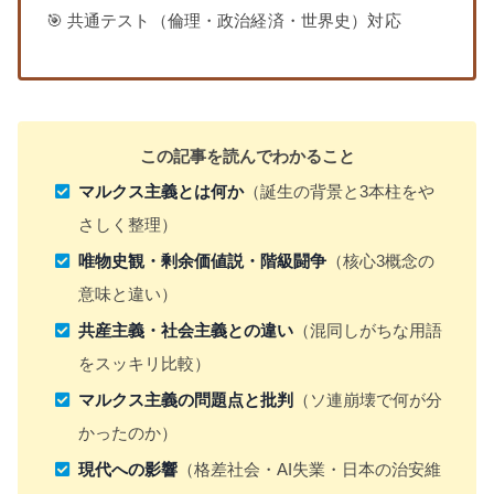
🎯 共通テスト（倫理・政治経済・世界史）対応
この記事を読んでわかること
マルクス主義とは何か
（誕生の背景と3本柱をや
さしく整理）
唯物史観・剰余価値説・階級闘争
（核心3概念の
意味と違い）
共産主義・社会主義との違い
（混同しがちな用語
をスッキリ比較）
マルクス主義の問題点と批判
（ソ連崩壊で何が分
かったのか）
現代への影響
（格差社会・AI失業・日本の治安維