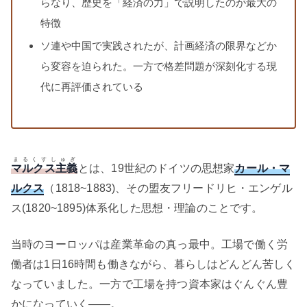
らなり、歴史を「経済の力」で説明したのが最大の
特徴
ソ連や中国で実践されたが、計画経済の限界などか
ら変容を迫られた。一方で格差問題が深刻化する現
代に再評価されている
まるくすしゅぎ
マルクス主義
とは、19世紀のドイツの思想家
カール・マ
ルクス
（1818~1883)、その盟友フリードリヒ・エンゲル
ス(1820~1895)体系化した思想・理論のことです。
当時のヨーロッパは産業革命の真っ最中。工場で働く労
働者は1日16時間も働きながら、暮らしはどんどん苦しく
なっていました。一方で工場を持つ資本家はぐんぐん豊
かになっていく——。