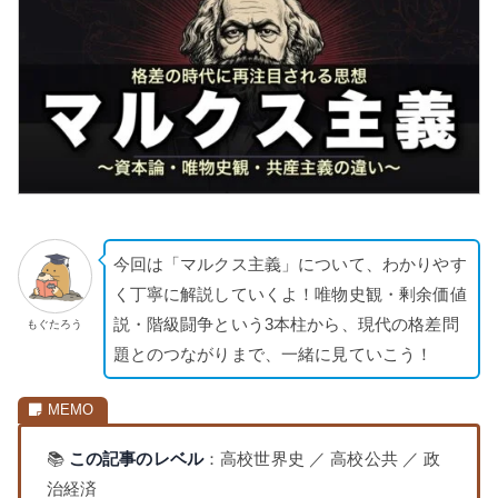
今回は「マルクス主義」について、わかりやす
く丁寧に解説していくよ！唯物史観・剰余価値
説・階級闘争という3本柱から、現代の格差問
もぐたろう
題とのつながりまで、一緒に見ていこう！
📚
この記事のレベル
：高校世界史 ／ 高校公共 ／ 政
治経済