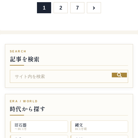
次
1
2
7
へ
記事を検索
時代から探す
旧石器
縄文
〜BC1万
BC1万頃