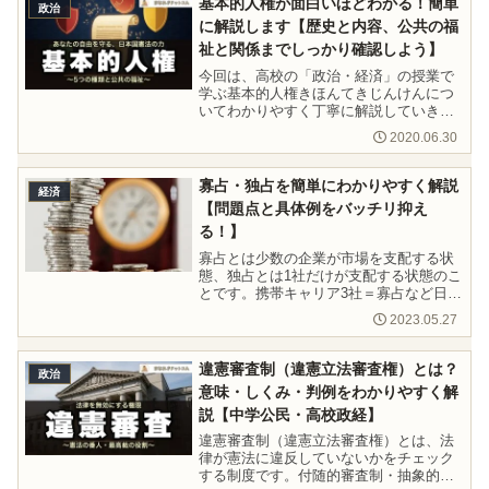
基本的人権が面白いほどわかる！簡単
政治
に解説します【歴史と内容、公共の福
祉と関係までしっかり確認しよう】
今回は、高校の「政治・経済」の授業で
学ぶ基本的人権きほんてきじんけんにつ
いてわかりやすく丁寧に解説していきま
す。
2020.06.30
寡占・独占を簡単にわかりやすく解説
経済
【問題点と具体例をバッチリ抑え
る！】
寡占とは少数の企業が市場を支配する状
態、独占とは1社だけが支配する状態のこ
とです。携帯キャリア3社＝寡占など日本
の市場の具体例で違いを解説。プライス
2023.05.27
リーダーや独占禁止法もわかりやすく説
明します。
違憲審査制（違憲立法審査権）とは？
政治
意味・しくみ・判例をわかりやすく解
説【中学公民・高校政経】
違憲審査制（違憲立法審査権）とは、法
律が憲法に違反していないかをチェック
する制度です。付随的審査制・抽象的審