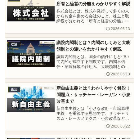
所有と経営の分離をわかりやすく解説
株式会社とは、株式を発行して多くの人
からお金を集める会社のこと。株主と取
締役が分かれる「所有と経営の分離」や
有限責任のしくみを、東インド会社・渋
2026.06.13
沢栄一など歴史の成り立ちまで中学生に
もわかるよう解説します。
議院内閣制とは？内閣のしくみと大統
政治
領制との違いをわかりやすく解説
議院内閣制とは、国会の信任にもとづい
て内閣が成立する制度です。内閣不信
任・衆院解散の仕組み、大統領制との違
い、テスト対策ポイントをわかりやすく
2026.06.13
解説します。
新自由主義とは？わかりやすく解説！
政治
問題点・サッチャー・レーガン・小泉
改革まで
新自由主義とは「小さな政府・市場原理
主義」を重視する思想です。サッチャリ
ズム・レーガノミクス・小泉改革など具
体例をわかりやすく解説。ケインズ主義
2026.06.22
との違い・格差拡大の問題点もまとめま
した。