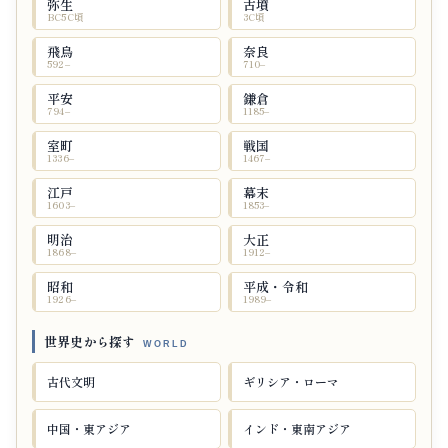
弥生
古墳
BC5C頃
3C頃
飛鳥
奈良
592–
710–
平安
鎌倉
794–
1185–
室町
戦国
1336–
1467–
江戸
幕末
1603–
1853–
明治
大正
1868–
1912–
昭和
平成・令和
1926–
1989–
世界史から探す
古代文明
ギリシア・ローマ
中国・東アジア
インド・東南アジア