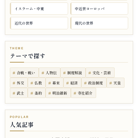
イスラーム・中東
中近世ヨーロッパ
近代の世界
現代の世界
テーマで探す
合戦・戦い
人物伝
制度解説
文化・芸術
外交
仏教
幕末
経済
政治制度
天皇
武士
条約
明治維新
寺社紹介
人気記事