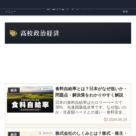
まなれきドットコム
メニュー
検索
高校政治経済
食料自給率とは？日本がなぜ低いか・
経済
問題点・解決策をわかりやすく解説
日本の食料自給率はカロリーベースで
38%、先進国最低水準です。なぜ低いの
か・生産額ベースとの違い・食料安全保
障リスク・2030年目標と解決策まで、公
2026.06.24
共・政治経済の試験対策にも使えるよう
丁寧に解説します。
株式会社のしくみとは？株式・株主・
経済