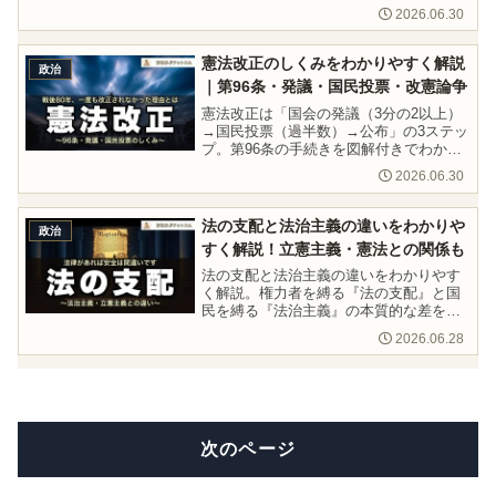
査制の違い、重要判例、憲法の番人の意
2026.06.30
味をわかりやすく解説します。
憲法改正のしくみをわかりやすく解説
政治
｜第96条・発議・国民投票・改憲論争
憲法改正は「国会の発議（3分の2以上）
→国民投票（過半数）→公布」の3ステッ
プ。第96条の手続きを図解付きでわかり
やすく解説。なぜ80年間一度も改正され
2026.06.30
ないのか、改憲論争の現状も紹介しま
す。
法の支配と法治主義の違いをわかりや
政治
すく解説！立憲主義・憲法との関係も
法の支配と法治主義の違いをわかりやす
く解説。権力者を縛る『法の支配』と国
民を縛る『法治主義』の本質的な差を比
較表で整理。共通テスト・高校公共の頻
2026.06.28
出ポイントも網羅。
次のページ