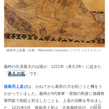
後鳥羽上皇像（出典：Wikimedia Commons／パブリックドメイン）
義時の生涯最大の山場が、1221年（承久3年）に起きた
じょうきゅうのらん
「
承久の乱
」です。
後鳥羽上皇
は、かねてから幕府の力を削ごうと機をう
かがっていました。義時が3代将軍・実朝の死後に後継将
軍問題で朝廷と対立したことも、上皇の決断を早めまし
いんぜん
た。1221年5月、後鳥羽上皇は「北条義時追討」の
院宣