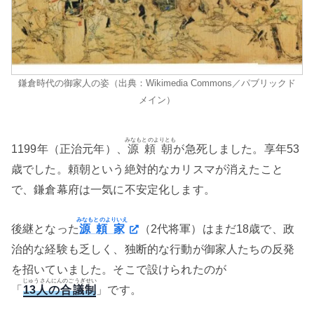
鎌倉時代の御家人の姿（出典：Wikimedia Commons／パブリックド
メイン）
みなもとのよりとも
1199年（正治元年）、
源頼朝
が急死しました。享年53
歳でした。頼朝という絶対的なカリスマが消えたこと
で、鎌倉幕府は一気に不安定化します。
みなもとのよりいえ
後継となった
源頼家
（2代将軍）はまだ18歳で、政
治的な経験も乏しく、独断的な行動が御家人たちの反発
を招いていました。そこで設けられたのが
じゅうさんにんのごうぎせい
「
13人の合議制
」です。