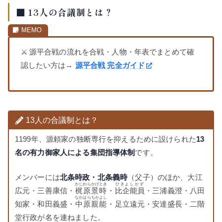
■ 13人の合議制とは？
⚔️ 源平合戦の流れを合戦・人物・年表でまとめて確
認したい方は→
源平合戦 完全ガイド
13人の合議制とは？
1199年、源頼家の独断専行を抑えるために設けられた
13
名の有力御家人による集団指導体制
です。
メンバーには
北条時政・北条義時
（父子）のほか、大江
かじわらかげとき
ひきよしかず
広元・三善康信・
梶原景時
・
比企能員
・三浦義澄・八田
なかはらちかよし
知家・和田義盛・
中原親能
・足立遠元・安達盛長・二階
堂行政が名を連ねました。