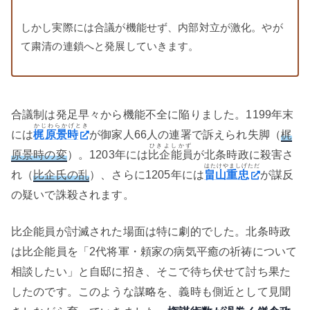
しかし実際には合議が機能せず、内部対立が激化。やが
て粛清の連鎖へと発展していきます。
合議制は発足早々から機能不全に陥りました。1199年末
かじわらかげとき
には
梶原景時
が御家人66人の連署で訴えられ失脚（
梶
ひきよしかず
原景時の変
）。1203年には
比企能員
が北条時政に殺害さ
はたけやましげただ
れ（
比企氏の乱
）、さらに1205年には
畠山重忠
が謀反
の疑いで誅殺されます。
比企能員が討滅された場面は特に劇的でした。北条時政
は比企能員を「2代将軍・頼家の病気平癒の祈祷について
相談したい」と自邸に招き、そこで待ち伏せて討ち果た
したのです。このような謀略を、義時も側近として見聞