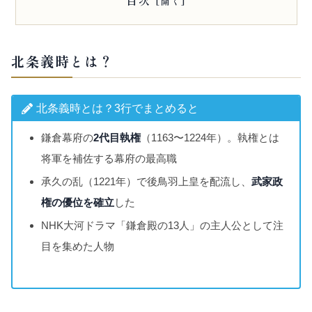
目次
北条義時とは？
北条義時とは？3行でまとめると
鎌倉幕府の
2代目執権
（1163〜1224年）。執権とは
将軍を補佐する幕府の最高職
承久の乱（1221年）で後鳥羽上皇を配流し、
武家政
権の優位を確立
した
NHK大河ドラマ「鎌倉殿の13人」の主人公として注
目を集めた人物