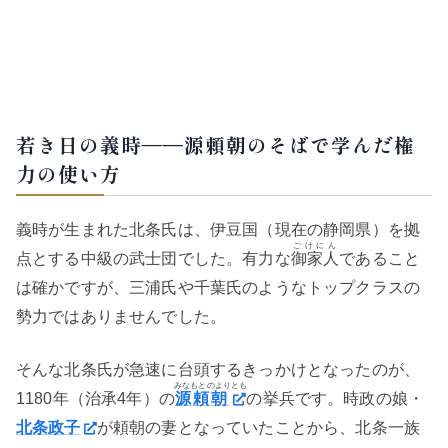
若き日の義時——源頼朝のそばで学んだ権
力の使い方
義時が生まれた北条氏は、伊豆国（現在の静岡県）を拠
ごけにん
点とする中級の武士団でした。有力な
御家人
であること
は確かですが、三浦氏や千葉氏のようなトップクラスの
勢力ではありませんでした。
そんな北条氏が急速に台頭するきっかけとなったのが、
みなもとのよりとも
1180年（治承4年）の
源頼朝
の挙兵です。時政の娘・
北条政子
が頼朝の妻となっていたことから、北条一族