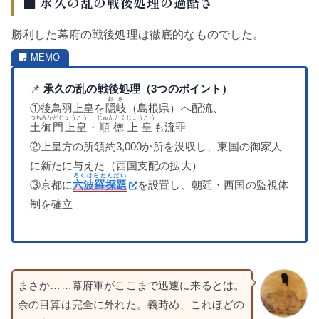
■ 承久の乱の戦後処理の過酷さ
勝利した幕府の戦後処理は徹底的なものでした。
📌
承久の乱の戦後処理（3つのポイント）
おき
①後鳥羽上皇を
隠岐
（島根県）へ配流、
つちみかどじょうこう
じゅんとくじょうこう
土御門上皇
・
順徳上皇
も流罪
②上皇方の所領約3,000か所を没収し、東国の御家人
に新たに与えた（西国支配の拡大）
ろくはらたんだい
③京都に
六波羅探題
を設置し、朝廷・西国の監視体
制を確立
まさか……幕府軍がここまで迅速に来るとは。
余の目算は完全に外れた。義時め、これほどの