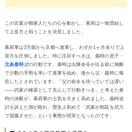
この言葉が御家人たちの心を動かし、幕府は一致団結し
て上皇方と戦うことを決意しました。
幕府軍は3方面から京都へ進軍し、わずか1ヶ月余りで上
皇方を圧倒しました。特に注目すべきは、義時の息子・
北条泰時
の行動です。泰時は出陣命令が出る前に独断
で少数の手勢を率いて進軍を始め、後から父・義時に報
告したとされています。「父の命令を待っていては遅い
——武家の棟梁として先んじて行動すべき」と考えた泰
時の決断が、幕府軍の士気を大きく高めました。義時追
討を訴えた側が敗れ、歴史上初めて「武家が朝廷を武力
で屈服させた」という事態が現実となったのです。