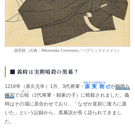
源実朝（出典：Wikimedia Commons／パブリックドメイン）
■ 義時は実朝暗殺の黒幕？
みなもとのさねとも
1219年（承久元年）1月、3代将軍・
源実朝
が
鶴岡八
くぎょう
幡宮
で
公暁
（2代将軍・頼家の子）に暗殺されました。義
時はその場に居合わせており、「なぜか直前に後ろに退
いた」という記録から、黒幕説が長く語られてきまし
た。