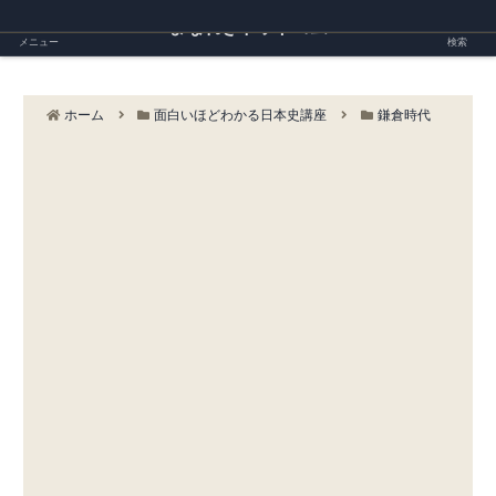
まなれきドットコム
メニュー
検索
ホーム
面白いほどわかる日本史講座
鎌倉時代