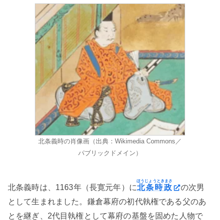
北条義時の肖像画（出典：Wikimedia Commons／
パブリックドメイン）
ほうじょうときまさ
北条義時は、1163年（長寛元年）に
北条時政
の次男
として生まれました。鎌倉幕府の初代執権である父のあ
とを継ぎ、2代目執権として幕府の基盤を固めた人物で