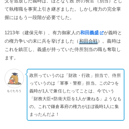
父を追放した義時は、ほどなく
政所
の長官（別当）とし
て執権職を事実上引き継ぎました。しかし権力の完全掌
握にはもう一段階が必要でした。
1213年（建保元年）、有力御家人の
和田義盛
が義時と
の権力争いの末に兵を挙げました（
和田合戦
）。義時は
これを鎮圧し、義盛が持っていた侍所別当の職も奪取し
ます。
政所っていうのは「財政・行政」担当で、侍所
っていうのは「軍事・警察」担当。この2つを
義時が1人で兼任したってことは、今でいう
もぐたろう
「財務大臣+防衛大臣を1人が兼ねる」ようなも
の。これで鎌倉幕府の権力がほぼ義時1人に集
まったんだよ！