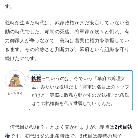
す。
義時が生きた時代は、武家政権がまだ安定していない激
動の時代でした。頼朝の死後、将軍家が次々と倒れ、有
力御家人が争うなかで、義時は着実に権力を掌握してい
きます。その冷静さと判断力が、幕府という組織を守り
続けたのです。
しっけん
執権
っていうのは、今でいう「幕府の総理大
臣」みたいな役職だよ！将軍は名目上のトップ
もぐたろう
だけど、実際に政務を動かすのが執権。北条氏
はこの執権職を代々世襲していくんだ。
「何代目の執権？」とよく聞かれますが、義時は
2代目執
権
です。初代は父の北条時政で、3代目は義時の息子・