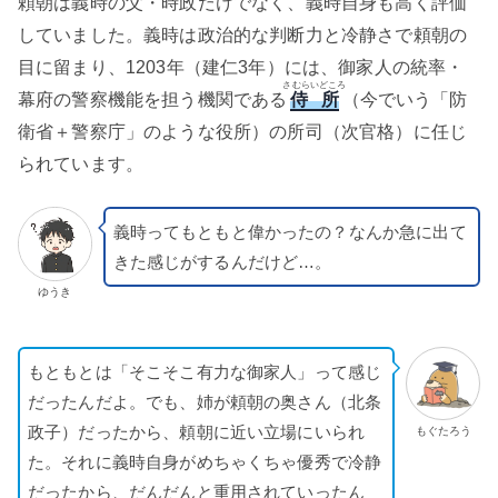
頼朝は義時の父・時政だけでなく、義時自身も高く評価
していました。義時は政治的な判断力と冷静さで頼朝の
目に留まり、1203年（建仁3年）には、御家人の統率・
さむらいどころ
幕府の警察機能を担う機関である
侍所
（今でいう「防
衛省＋警察庁」のような役所）の所司（次官格）に任じ
られています。
義時ってもともと偉かったの？なんか急に出て
きた感じがするんだけど…。
ゆうき
もともとは「そこそこ有力な御家人」って感じ
だったんだよ。でも、姉が頼朝の奥さん（北条
政子）だったから、頼朝に近い立場にいられ
もぐたろう
た。それに義時自身がめちゃくちゃ優秀で冷静
だったから、だんだんと重用されていったん