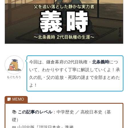
今回は、鎌倉幕府の2代目執権・
北条義時
につ
いて、わかりやすく丁寧に解説していくよ！承
久の乱・父の追放・死因の謎まで全部まとめた
もぐたろう
よ！
📚
この記事のレベル
：中学歴史 ／ 高校日本史（基
礎）
📖 山川出版『詳説日本史』準拠