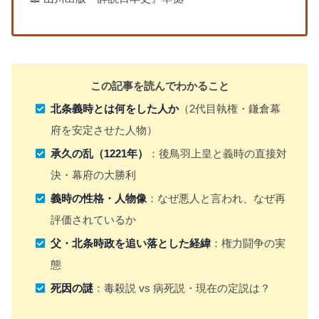
この記事を読んでわかること
北条義時とは何をした人か
（2代目執権・鎌倉幕
府を安定させた人物）
承久の乱（1221年）
：後鳥羽上皇と義時の直接対
決・幕府の大勝利
義時の性格・人物像
：なぜ悪人と言われ、なぜ再
評価されているか
父・北条時政を追い落とした経緯
：権力闘争の実
態
死因の謎
：毒殺説 vs 病死説・現在の定説は？