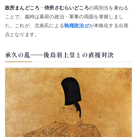
政所
まんどころ
・
侍所
さむらいどころ
の両別当を兼ねる
ことで、義時は幕府の政治・軍事の両面を掌握しまし
た。これが、北条氏による
執権政治
が本格化する出発
点となります。
承久の乱——後鳥羽上皇との直接対決