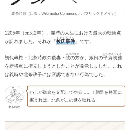
北条時政（出典：Wikimedia Commons／パブリックドメイン）
1205年（元久2年）、義時の人生における最大の転換点
まきしじけん
が訪れました。それが「
牧氏事件
」です。
まきのかた
ひらがともまさ
初代執権・北条時政の後妻・
牧の方
が、娘婿の
平賀朝雅
を新将軍に擁立しようとしたことが発覚しました。これ
は義時や北条政子には容認できない行為でした。
わしが鎌倉を支配してやる……！朝雅を将軍に
据えれば、北条がこの世を取れる。
北条時政