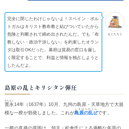
完全に閉じたわけじゃないよ！スペイン・ポル
トガルはキリスト教布教と結びついていたから
危険と判断されて締め出されたんだ。でも「布
もぐたろう
教しない・政治干渉しない」を約束したオラン
ダは取引OKだった。幕府は貿易の窓口を厳し
く限定することで、利益と情報を独占しようと
したんだよ。
島原の乱とキリシタン弾圧
かんえい
寛永
14年（1637年）10月、九州の島原・天草地方で大規
しまばらのらん
模な一揆が勃発しました。これが
島原の乱
です。
一揆の直接の原因は、領主・松倉氏による過酷な年貢の