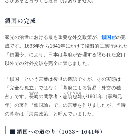
さがあると言っても過言ではありません。
鎖国の完成
家光の治世における最も重要な外交政策が、
鎖国
の完
成です。1633年から1641年にかけて段階的に施行された
「鎖国令」により、日本は幕府が管理する限られた窓口
以外での対外交渉を完全に禁じました。
「鎖国」という言葉は後世の造語ですが、その実態は
「完全な孤立」ではなく「幕府による貿易・外交の独
ながさき
しずきただお
占」です。
長崎
の蘭学者・
志筑忠雄
が1801年（享和元
年）の著作『鎖国論』でこの言葉を作りましたが、当時
の幕府は「海禁政策」と呼んでいました。
■ 鎖国への道のり（1633〜1641年）