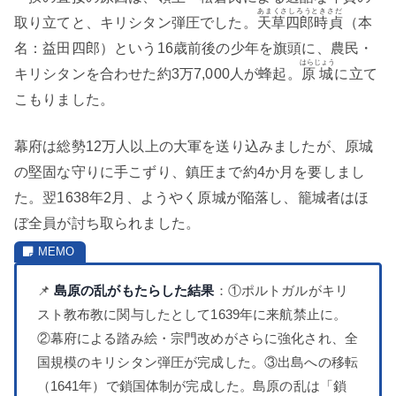
あまくさしろうときさだ
取り立てと、キリシタン弾圧でした。
天草四郎時貞
（本
名：益田四郎）という16歳前後の少年を旗頭に、農民・
はらじょう
キリシタンを合わせた約3万7,000人が蜂起。
原城
に立て
こもりました。
幕府は総勢12万人以上の大軍を送り込みましたが、原城
の堅固な守りに手こずり、鎮圧まで約4か月を要しまし
た。翌1638年2月、ようやく原城が陥落し、籠城者はほ
ぼ全員が討ち取られました。
📌
島原の乱がもたらした結果
：①ポルトガルがキリ
スト教布教に関与したとして1639年に来航禁止に。
②幕府による踏み絵・宗門改めがさらに強化され、全
国規模のキリシタン弾圧が完成した。③出島への移転
（1641年）で鎖国体制が完成した。島原の乱は「鎖