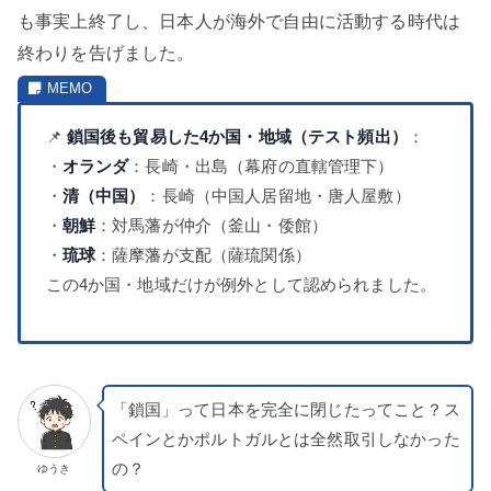
も事実上終了し、日本人が海外で自由に活動する時代は
終わりを告げました。
📌
鎖国後も貿易した4か国・地域（テスト頻出）
：
・
オランダ
：長崎・出島（幕府の直轄管理下）
・
清（中国）
：長崎（中国人居留地・唐人屋敷）
・
朝鮮
：対馬藩が仲介（釜山・倭館）
・
琉球
：薩摩藩が支配（薩琉関係）
この4か国・地域だけが例外として認められました。
「鎖国」って日本を完全に閉じたってこと？ス
ペインとかポルトガルとは全然取引しなかった
の？
ゆうき