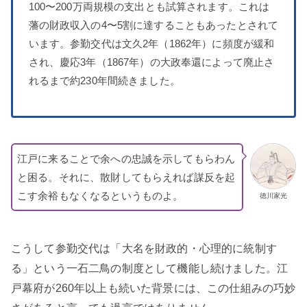
100〜200万両規模の支出とも試算されます。これは
藩の財政収入の4〜5割に達することもあったとされて
います。参勤交代は文久2年（1862年）に頻度が緩和
され、慶応3年（1867年）の大政奉還によって廃止さ
れるまで約230年間続きました。
江戸に来ることで余への忠誠を示してもらわん
と困る。それに、散財してもらえれば謀反を起
こす余裕もなくなるというものよ。
徳川家光
こうして参勤交代は「大名を財政的・心理的に統制す
る」という一石二鳥の制度として機能し続けました。江
戸幕府が260年以上も続いた背景には、この仕組みの巧妙