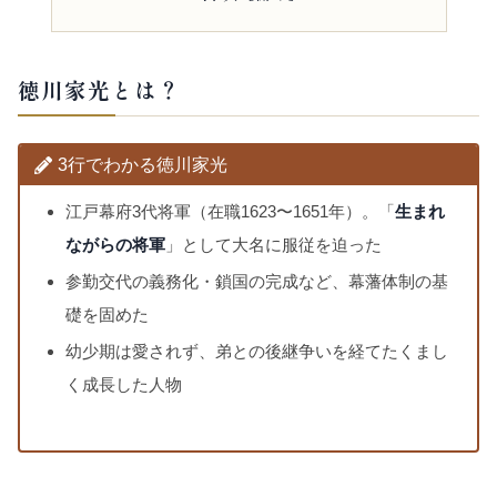
徳川家光とは？
3行でわかる徳川家光
江戸幕府3代将軍（在職1623〜1651年）。「
生まれ
ながらの将軍
」として大名に服従を迫った
参勤交代の義務化・鎖国の完成など、幕藩体制の基
礎を固めた
幼少期は愛されず、弟との後継争いを経てたくまし
く成長した人物