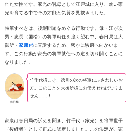
れた女性です。家光の乳母として江戸城に入り、幼い家
光を育てる中でその才能と気質を見抜きました。
特筆すべきは、後継問題をめぐる行動です。母・江が次
男・忠長（国松）の将軍就任を強く望む中、春日局は大
御所・
家康
に直訴するため、密かに駿府へ向かいま
す。この行動が家光の将軍就任への道を切り開くことに
なりました。
竹千代様こそ、徳川の次の将軍にふさわしいお
方。このことを大御所様にお伝えせねばなりま
せん……！
春日局
家康は春日局の訴えを聞き、竹千代（家光）を将軍世子
（後継者）として正式に認定しました。この決定が、家