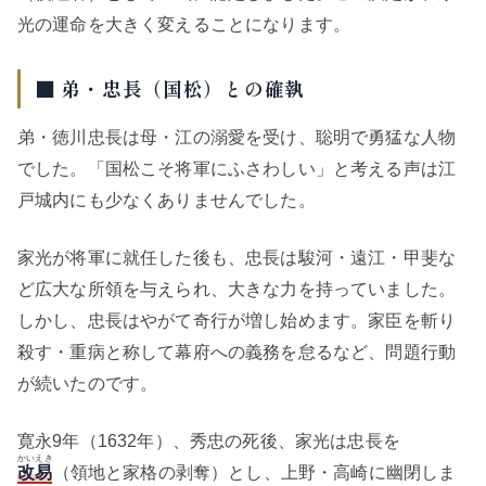
光の運命を大きく変えることになります。
■ 弟・忠長（国松）との確執
弟・徳川忠長は母・江の溺愛を受け、聡明で勇猛な人物
でした。「国松こそ将軍にふさわしい」と考える声は江
戸城内にも少なくありませんでした。
家光が将軍に就任した後も、忠長は駿河・遠江・甲斐な
ど広大な所領を与えられ、大きな力を持っていました。
しかし、忠長はやがて奇行が増し始めます。家臣を斬り
殺す・重病と称して幕府への義務を怠るなど、問題行動
が続いたのです。
寛永9年（1632年）、秀忠の死後、家光は忠長を
かいえき
改易
（領地と家格の剥奪）とし、上野・高崎に幽閉しま