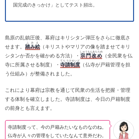
国完成のきっかけ」としてテスト頻出。
島原の乱鎮圧後、幕府はキリシタン弾圧をさらに徹底さ
ふみえ
せます。
踏み絵
（キリストやマリアの像を踏ませてキリ
しゅうもんあらため
シタンか否かを確かめる方法）・
宗門改め
（全民衆を仏
てらうけせいど
寺に所属させる制度）・
寺請制度
（仏寺が戸籍管理を担
う仕組み）が整備されました。
これにより幕府は宗教を通じて民衆の生活を把握・管理
する体制を確立しました。寺請制度は、今日の戸籍制度
の前身とも言えます。
寺請制度って、今の戸籍みたいなものなのね。
仏寺が人々の管理をしていたなんて意外だわ。