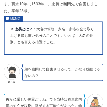
す。寛永10年（1633年）、忠長は幽閉先で自害しまし
た。享年28歳。
📌
改易とは？
：大名の領地・家名・家格を全て取り
上げる最も重い処分のことです。いわば「大名の死
刑」とも言える措置でした。
弟を幽閉して自害させるって、かなり残酷じゃ
ないの？
ゆうき
確かに厳しい処置だよね。でも当時は将軍家内
部の対立が謀反に発展する可能性があった。幼