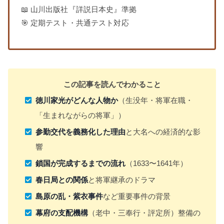
📖 山川出版社『詳説日本史』準拠
🎯 定期テスト・共通テスト対応
この記事を読んでわかること
徳川家光がどんな人物か
（生没年・将軍在職・
「生まれながらの将軍」）
参勤交代を義務化した理由
と大名への経済的な影
響
鎖国が完成するまでの流れ
（1633〜1641年）
春日局との関係
と将軍継承のドラマ
島原の乱・紫衣事件
など重要事件の背景
幕府の支配機構
（老中・三奉行・評定所）整備の