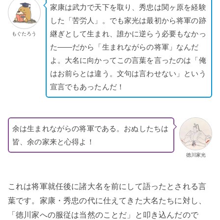
家康は武力で天下を取り、秀忠は関ヶ原を経験
した「苦労人」。でも家光は最初から将軍の跡
継ぎとして生まれ、誰かに逆らう必要もなかっ
もぐたろう
た——だから「生まれながらの将軍」なんだ
よ。大名に向かってこの言葉を言ったのは「俺
はお前らとは違う。文句は言わせない」という
宣言でもあったんだ！
余は生まれながらの将軍である。おぬしたちは
皆、余の家来と心得よ！
徳川家光
これは将軍就任後に諸大名を前にして語ったとされる言
葉です。家康・秀忠の代に仕えてきた大名たちに対し、
「徳川家への服従は当然のことだ」と叩き込んだので