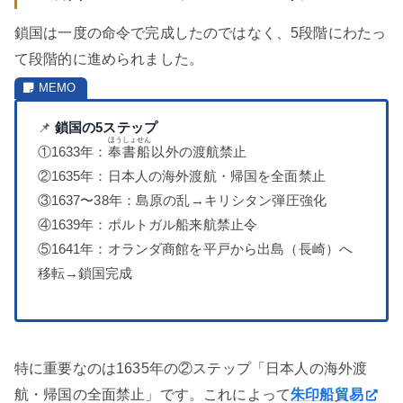
鎖国は一度の命令で完成したのではなく、5段階にわたっ
て段階的に進められました。
📌
鎖国の5ステップ
ほうしょせん
①1633年：
奉書船
以外の渡航禁止
②1635年：日本人の海外渡航・帰国を全面禁止
③1637〜38年：島原の乱→キリシタン弾圧強化
④1639年：ポルトガル船来航禁止令
⑤1641年：オランダ商館を平戸から出島（長崎）へ
移転→鎖国完成
特に重要なのは1635年の②ステップ「日本人の海外渡
航・帰国の全面禁止」です。これによって
朱印船貿易