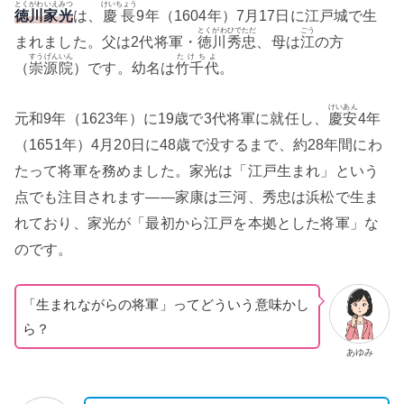
とくがわいえみつ
けいちょう
徳川家光
は、
慶長
9年（1604年）7月17日に江戸城で生
とくがわひでただ
ごう
まれました。父は2代将軍・
徳川秀忠
、母は
江
の方
すうげんいん
たけちよ
（
崇源院
）です。幼名は
竹千代
。
けいあん
元和9年（1623年）に19歳で3代将軍に就任し、
慶安
4年
（1651年）4月20日に48歳で没するまで、約28年間にわ
たって将軍を務めました。家光は「江戸生まれ」という
点でも注目されます——家康は三河、秀忠は浜松で生ま
れており、家光が「最初から江戸を本拠とした将軍」な
のです。
「生まれながらの将軍」ってどういう意味かし
ら？
あゆみ