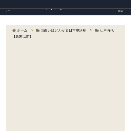
まなれきドットコム
メニュー
検索
ホーム
面白いほどわかる日本史講座
江戸時代
【幕末以前】