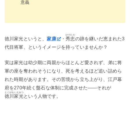
意義
ひでただ
徳川家光というと、
家康
・
秀忠
の跡を継いだ恵まれた3
代目将軍、というイメージを持っていませんか？
実は家光は幼少期に両親からほとんど愛されず、弟に将
軍の座を奪われそうになり、死を考えるほど追い詰めら
れた時期があります。その苦境から立ち上がり、江戸幕
府を270年続く盤石な体制に完成させた——それが
とくがわいえみつ
徳川家光
という人物です。