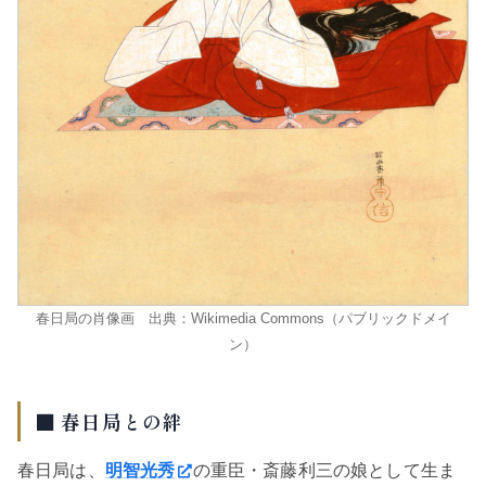
春日局の肖像画 出典：Wikimedia Commons（パブリックドメイ
ン）
■ 春日局との絆
春日局は、
明智光秀
の重臣・斎藤利三の娘として生ま