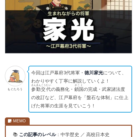
今回は江戸幕府3代将軍・
徳川家光
について、
わかりやすく丁寧に解説していくよ！
さんきんこうたい
さこく
参勤交代
の義務化・
鎖国
の完成・武家諸法度
もぐたろう
の改訂など、江戸幕府を「盤石な体制」に仕上
げた将軍の生涯を見ていこう！
📚
この記事のレベル
：中学歴史 ／ 高校日本史