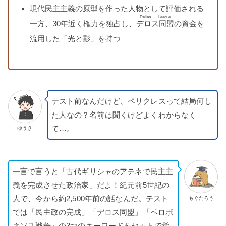
現代民主主義の原型を作った人物として評価される
Delian League
一方、30年近く権力を独占し、
デロス同盟
の資金を
流用した「光と影」を持つ
テスト前なんだけど、ペリクレスって結局何し
た人なの？名前は聞くけどよくわからなく
て…。
ゆうき
一言で言うと「古代ギリシャのアテネで民主主
義を完成させた政治家」だよ！紀元前5世紀の
人で、今から約2,500年前の話なんだ。テスト
もぐたろう
では「民主政の完成」「デロス同盟」「ペロポ
ネソス戦争」の3つのキーワードをセットで覚