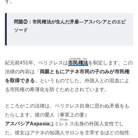
す。
問題②：市民権法が生んだ矛盾―アスパシアとのエピ
ソード
citizenship law
紀元前451年、ペリクレスは
市民権法
を制定します。この
法律の内容は「
両親ともにアテネ市民の子のみが市民権
を取得できる
」というものでした。外国人との混血によ
る市民権の希薄化を防ぐためとされています。
ところがこの法律は、ペリクレス自身に思わぬ矛盾をも
たらします。彼の愛人（事実上の妻）
Miletos
アスパシア
Aspasia
は
ミレトス
出身の外国人女性でし
た。彼女はアテネの知識人サロンを主宰するほどの知性