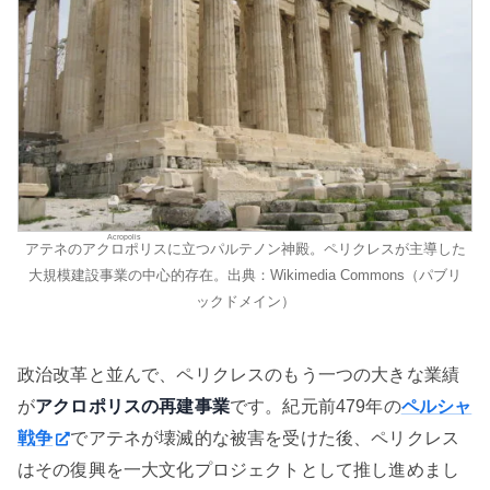
Acropolis
アテネの
アクロポリス
に立つパルテノン神殿。ペリクレスが主導した
大規模建設事業の中心的存在。出典：Wikimedia Commons（パブリ
ックドメイン）
政治改革と並んで、ペリクレスのもう一つの大きな業績
が
アクロポリスの再建事業
です。紀元前479年の
ペルシャ
戦争
でアテネが壊滅的な被害を受けた後、ペリクレス
はその復興を一大文化プロジェクトとして推し進めまし