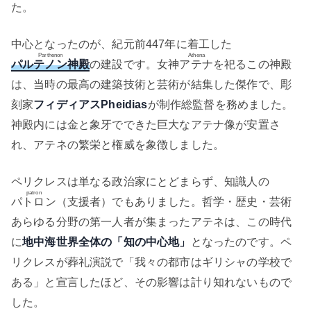
た。
中心となったのが、紀元前447年に着工した
Parthenon
Athena
パルテノン神殿
の建設です。女神
アテナ
を祀るこの神殿
は、当時の最高の建築技術と芸術が結集した傑作で、彫
刻家
フィディアス
Pheidias
が制作総監督を務めました。
神殿内には金と象牙でできた巨大なアテナ像が安置さ
れ、アテネの繁栄と権威を象徴しました。
ペリクレスは単なる政治家にとどまらず、知識人の
patron
パトロン
（支援者）でもありました。哲学・歴史・芸術
あらゆる分野の第一人者が集まったアテネは、この時代
に
地中海世界全体の「知の中心地」
となったのです。ペ
リクレスが葬礼演説で「我々の都市はギリシャの学校で
ある」と宣言したほど、その影響は計り知れないもので
した。