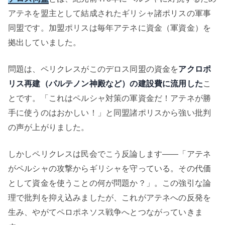
アテネを盟主として結成されたギリシャ諸ポリスの軍事
同盟です。加盟ポリスは毎年アテネに資金（軍資金）を
拠出していました。
問題は、ペリクレスがこのデロス同盟の資金を
アクロポ
リス再建（パルテノン神殿など）の建設費に流用した
こ
とです。「これはペルシャ対策の軍資金だ！アテネが勝
手に使うのはおかしい！」と同盟諸ポリスから強い批判
の声が上がりました。
しかしペリクレスは民会でこう反論します——「アテネ
がペルシャの攻撃からギリシャを守っている。その代価
として資金を使うことの何が問題か？」。この強引な論
理で批判を抑え込みましたが、これがアテネへの反発を
生み、やがてペロポネソス戦争へとつながっていきま