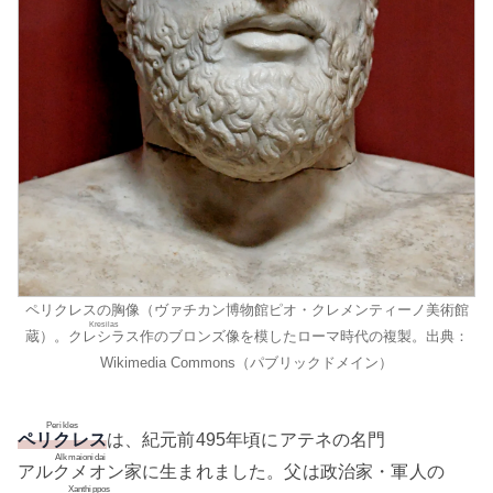
ペリクレスの胸像（ヴァチカン博物館ピオ・クレメンティーノ美術館
Kresilas
蔵）。
クレシラス
作のブロンズ像を模したローマ時代の複製。出典：
Wikimedia Commons（パブリックドメイン）
Perikles
ペリクレス
は、紀元前495年頃にアテネの名門
Alkmaionidai
アルクメオン家
に生まれました。父は政治家・軍人の
Xanthippos