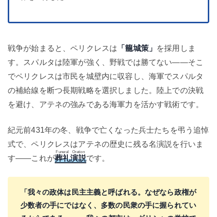
戦争が始まると、ペリクレスは
「籠城策」
を採用しま
す。スパルタは陸軍が強く、野戦では勝てない——そこ
でペリクレスは市民を城壁内に収容し、海軍でスパルタ
の補給線を断つ長期戦略を選択しました。陸上での決戦
を避け、アテネの強みである海軍力を活かす戦術です。
紀元前431年の冬、戦争で亡くなった兵士たちを弔う追悼
式で、ペリクレスはアテネの歴史に残る名演説を行いま
Funeral Oration
す——これが
葬礼演説
です。
「我々の政体は民主主義と呼ばれる。なぜなら政権が
少数者の手にではなく、多数の民衆の手に握られてい