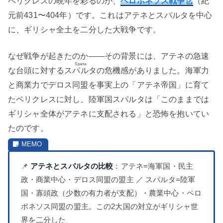
ペリクレスの晩年を彩るのが、
ペロポネソス戦争
（紀
元前431〜404年）です。これはアテネとスパルタを中心
に、ギリシャ全土を二分した大戦争です。
なぜ戦争が起きたのか——その背景には、アテネの急速
Sparta
な台頭に対する
スパルタ
の危機感がありました。海軍力
と商業力でデロス同盟を事実上の「アテネ帝国」に育て
たペリクレスに対し、陸軍国スパルタは「このままでは
ギリシャ全体がアテネに支配される」と恐怖を抱いてい
たのです。
📌
アテネとスパルタの比較
：アテネ=海軍国・民主
政・商業中心・デロス同盟の盟主 ／ スパルタ=陸軍
国・寡頭政（少数の有力者が支配）・農業中心・ペロ
ポネソス同盟の盟主。この2大国の対立がギリシャ世
界を二分した