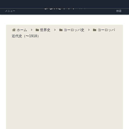
まなれきドットコム
メニュー
検索
ホーム
世界史
ヨーロッパ史
ヨーロッパ
近代史（〜1918）