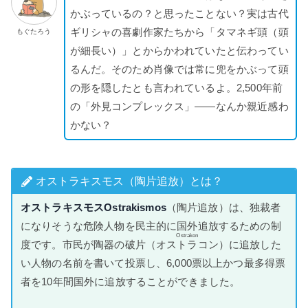
かぶっているの？と思ったことない？実は古代
ギリシャの喜劇作家たちから「タマネギ頭（頭
もぐたろう
が細長い）」とからかわれていたと伝わってい
るんだ。そのため肖像では常に兜をかぶって頭
の形を隠したとも言われているよ。2,500年前
の「外見コンプレックス」——なんか親近感わ
かない？
オストラキスモス（陶片追放）とは？
オストラキスモス
Ostrakismos
（陶片追放）は、独裁者
になりそうな危険人物を民主的に国外追放するための制
Ostrakon
度です。市民が陶器の破片（
オストラコン
）に追放した
い人物の名前を書いて投票し、6,000票以上かつ最多得票
者を10年間国外に追放することができました。