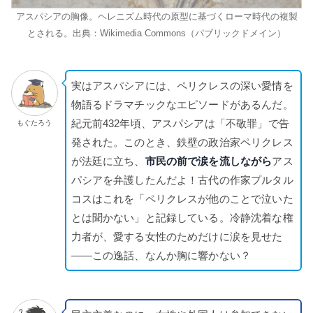
アスパシアの胸像。ヘレニズム時代の原型に基づくローマ時代の複製
とされる。出典：Wikimedia Commons（パブリックドメイン）
実はアスパシアには、ペリクレスの深い愛情を
物語るドラマチックなエピソードがあるんだ。
紀元前432年頃、アスパシアは「不敬罪」で告
もぐたろう
発された。このとき、鉄壁の政治家ペリクレス
が法廷に立ち、
市民の前で涙を流しながら
アス
パシアを弁護したんだよ！古代の作家プルタル
コスはこれを「ペリクレスが他のことで泣いた
とは聞かない」と記録している。冷静沈着な権
力者が、愛する女性のためだけに涙を見せた
——この逸話、なんか胸に響かない？