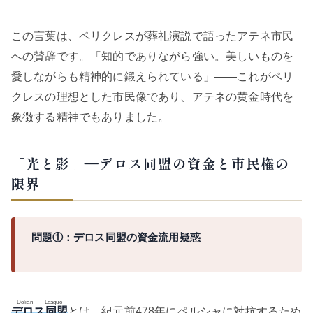
この言葉は、ペリクレスが葬礼演説で語ったアテネ市民
への賛辞です。「知的でありながら強い。美しいものを
愛しながらも精神的に鍛えられている」——これがペリ
クレスの理想とした市民像であり、アテネの黄金時代を
象徴する精神でもありました。
「光と影」―デロス同盟の資金と市民権の
限界
問題①：デロス同盟の資金流用疑惑
Delian League
デロス同盟
とは、紀元前478年にペルシャに対抗するため