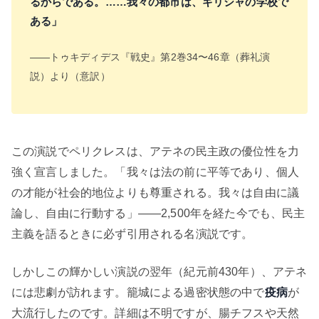
るからである。……我々の都市は、ギリシャの学校で
ある」
——トゥキディデス『戦史』第2巻34〜46章（葬礼演
説）より（意訳）
この演説でペリクレスは、アテネの民主政の優位性を力
強く宣言しました。「我々は法の前に平等であり、個人
の才能が社会的地位よりも尊重される。我々は自由に議
論し、自由に行動する」——2,500年を経た今でも、民主
主義を語るときに必ず引用される名演説です。
しかしこの輝かしい演説の翌年（紀元前430年）、アテネ
には悲劇が訪れます。籠城による過密状態の中で
疫病
が
大流行したのです。詳細は不明ですが、腸チフスや天然