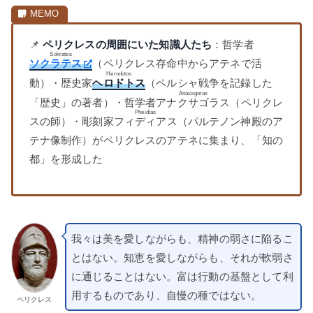
📌
ペリクレスの周囲にいた知識人たち
：哲学者
Sokrates
ソクラテス
（ペリクレス存命中からアテネで活
Herodotos
動）・歴史家
ヘロドトス
（ペルシャ戦争を記録した
Anaxagoras
「歴史」の著者）・哲学者
アナクサゴラス
（ペリクレ
Pheidias
スの師）・彫刻家
フィディアス
（パルテノン神殿のア
テナ像制作）がペリクレスのアテネに集まり、「知の
都」を形成した
我々は美を愛しながらも、精神の弱さに陥るこ
とはない。知恵を愛しながらも、それが軟弱さ
に通じることはない。富は行動の基盤として利
用するものであり、自慢の種ではない。
ペリクレス