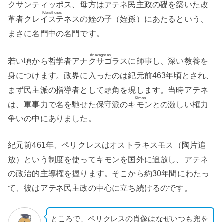
クサンティッポス
、母方はアテネ民主政の礎を築いた改
Kleisthenes
革者
クレイステネス
の姪の子（姪孫）にあたるという、
まさに名門中の名門です。
Anaxagoras
若い頃から哲学者
アナクサゴラス
に師事し、深い教養を
身につけます。政界に入ったのは紀元前463年頃とされ、
まず民主派の指導者として頭角を現します。当時アテネ
Kimon
は、軍事力で名を馳せた保守派の
キモン
との激しい権力
争いの中にありました。
紀元前461年、ペリクレスはオストラキスモス（陶片追
放）という制度を使ってキモンを国外に追放し、アテネ
の政治的主導権を握ります。そこから約30年間にわたっ
て、彼はアテネ民主政の中心に立ち続けるのです。
ところで、ペリクレスの肖像はなぜいつも兜を