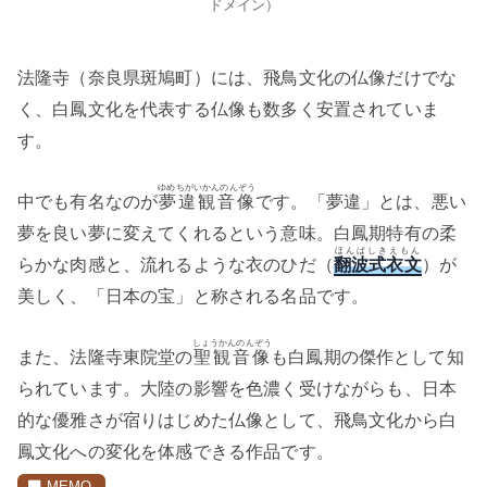
ドメイン）
法隆寺（奈良県斑鳩町）には、飛鳥文化の仏像だけでな
く、白鳳文化を代表する仏像も数多く安置されていま
す。
ゆめちがいかんのんぞう
中でも有名なのが
夢違観音像
です。「夢違」とは、悪い
夢を良い夢に変えてくれるという意味。白鳳期特有の柔
ほんぱしきえもん
らかな肉感と、流れるような衣のひだ（
翻波式衣文
）が
美しく、「日本の宝」と称される名品です。
しょうかんのんぞう
また、法隆寺東院堂の
聖観音像
も白鳳期の傑作として知
られています。大陸の影響を色濃く受けながらも、日本
的な優雅さが宿りはじめた仏像として、飛鳥文化から白
鳳文化への変化を体感できる作品です。