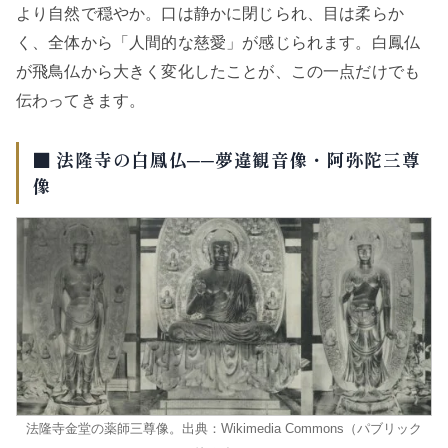
より自然で穏やか。口は静かに閉じられ、目は柔らか
く、全体から「人間的な慈愛」が感じられます。白鳳仏
が飛鳥仏から大きく変化したことが、この一点だけでも
伝わってきます。
■ 法隆寺の白鳳仏──夢違観音像・阿弥陀三尊
像
法隆寺金堂の薬師三尊像。出典：Wikimedia Commons（パブリック