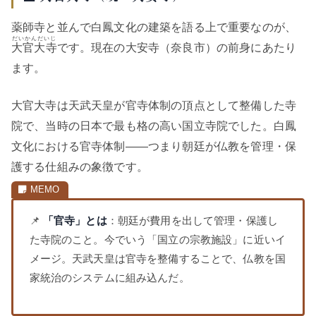
薬師寺と並んで白鳳文化の建築を語る上で重要なのが、
だいかんだいじ
大官大寺
です。現在の大安寺（奈良市）の前身にあたり
ます。
大官大寺は天武天皇が官寺体制の頂点として整備した寺
院で、当時の日本で最も格の高い国立寺院でした。白鳳
文化における官寺体制——つまり朝廷が仏教を管理・保
護する仕組みの象徴です。
📌
「官寺」とは
：朝廷が費用を出して管理・保護し
た寺院のこと。今でいう「国立の宗教施設」に近いイ
メージ。天武天皇は官寺を整備することで、仏教を国
家統治のシステムに組み込んだ。