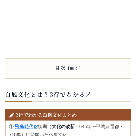
目次
白鳳文化とは？3行でわかる！
3行でわかる白鳳文化まとめ
①
飛鳥時代
後期（
大化の改新
・645年〜平城京遷都・
710年）に花開いた仏教文化。