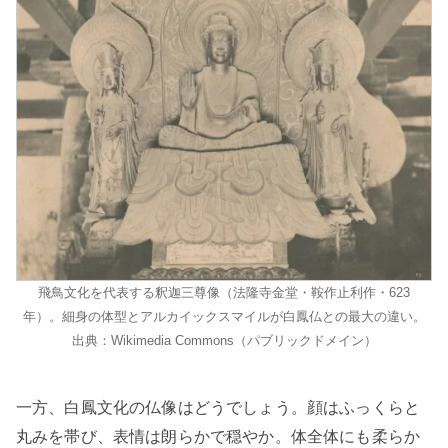
飛鳥文化を代表する釈迦三尊像（法隆寺金堂・鞍作止利作・623
年）。細身の体型とアルカイックスマイルが白鳳仏との最大の違い。
出典：Wikimedia Commons（パブリックドメイン）
一方、白鳳文化の仏像はどうでしょう。顔はふっくらと
丸みを帯び、表情は朗らかで穏やか。体全体にも柔らか