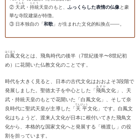
てんむ
じとう
②
天武
・
持統
天皇のもと、
ふっくらした表情の仏像
と豪
華な寺院建築が特徴。
③ 日本独自の「
和歌
」が生まれた文化的転換点——。
はくほう
白鳳
文化とは、飛鳥時代の後半（7世紀後半〜8世紀初
め）に花開いた仏教文化のことです。
時代を大きく見ると、日本の古代文化はおおよそ3段階で
あすか
発展しました。聖徳太子を中心とした「
飛鳥
文化」、天
武・持統天皇のもとで花開いた「白鳳文化」、そして奈
てんぴょう
良時代に聖武天皇が主導した「
天平
文化」です。白鳳文
化はちょうど、渡来人文化が日本に根付いてきた飛鳥文
化から、本格的な国家文化へと発展する「橋渡し」の役
割を担っています。