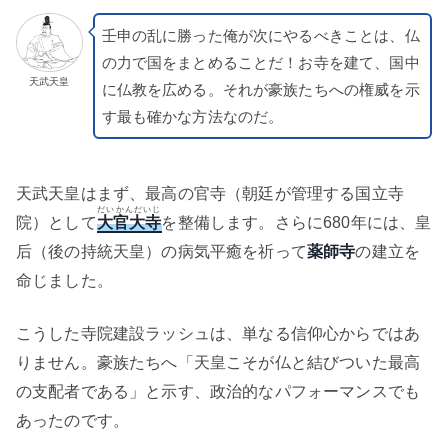
壬申の乱に勝った俺が次にやるべきことは、仏
の力で国をまとめることだ！お寺を建て、国中
天武天皇
に仏教を広める。それが豪族たちへの権威を示
す最も確かな方法なのだ。
天武天皇はまず、最高の官寺（朝廷が管理する国立寺
だいかんだいじ
院）として
大官大寺
を整備します。さらに680年には、皇
后（後の持統天皇）の病気平癒を祈って
薬師寺
の建立を
命じました。
こうした寺院建設ラッシュは、単なる信仰心からではあ
りません。豪族たちへ「天皇こそが仏と結びついた最高
の支配者である」と示す、政治的なパフォーマンスでも
あったのです。