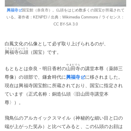
興福寺
国宝館（奈良市）。仏頭をはじめ数多くの国宝が所蔵されて
いる。著作者：KENPEI / 出典：Wikimedia Commons / ライセンス：
CC BY-SA 3.0
白鳳文化の仏像として必ず取り上げられるのが、
こうふくじぶっとう
興福寺仏頭
（国宝）です。
やまだでら
もともとは奈良・明日香村の
山田寺
の講堂本尊（薬師三
尊像）の頭部で、鎌倉時代に
興福寺
に移されました。
現在は興福寺国宝館に所蔵されており、国宝に指定され
ています（正式名称：銅造仏頭〈旧山田寺講堂本
尊〉）。
飛鳥仏のアルカイックスマイル（神秘的な細い目と口の
端が上がった笑み）と比べてみると、この仏頭のお顔は