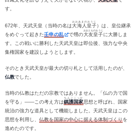
す。
おおあまのおうじ
672年、天武天皇（当時の名は
大海人皇子
）は、皇位継承
おおとものおうじ
をめぐって起きた
壬申の乱
で甥の
大友皇子
に大勝しま
す。この戦いに勝利した天武天皇は即位後、強力な中央
集権国家を建設しようとします。
そのとき天武天皇が最大の切り札として活用したのが、
仏教
でした。
当時の仏教はただの宗教ではありません。「仏の力で国
ちんごこっか
を守る」——この考え方は
鎮護国家
思想と呼ばれ、国家
統治の強力な道具として機能しました。天武天皇はこの
思想を利用し、
仏教を国家の中心に据える体制づくり
を
進めたのです。