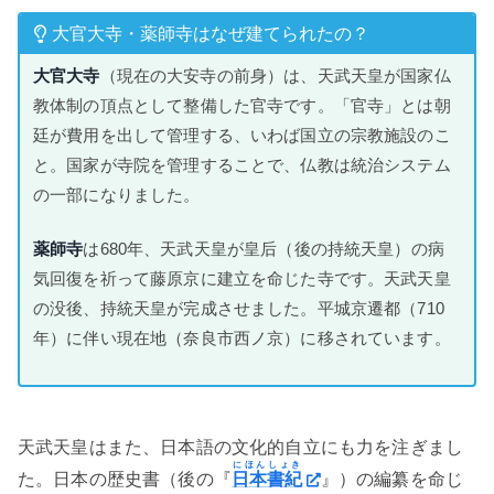
大官大寺・薬師寺はなぜ建てられたの？
大官大寺
（現在の大安寺の前身）は、天武天皇が国家仏
教体制の頂点として整備した官寺です。「官寺」とは朝
廷が費用を出して管理する、いわば国立の宗教施設のこ
と。国家が寺院を管理することで、仏教は統治システム
の一部になりました。
薬師寺
は680年、天武天皇が皇后（後の持統天皇）の病
気回復を祈って藤原京に建立を命じた寺です。天武天皇
の没後、持統天皇が完成させました。平城京遷都（710
年）に伴い現在地（奈良市西ノ京）に移されています。
天武天皇はまた、日本語の文化的自立にも力を注ぎまし
にほんしょき
た。日本の歴史書（後の『
日本書紀
』）の編纂を命じ