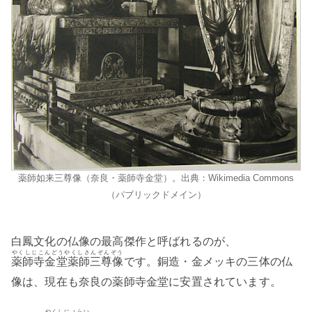
薬師如来三尊像（奈良・薬師寺金堂）。出典：Wikimedia Commons
（パブリックドメイン）
白鳳文化の仏像の最高傑作と呼ばれるのが、
やくしじこんどうやくしさんぞんぞう
薬師寺金堂薬師三尊像
です。銅造・金メッキの三体の仏
像は、現在も奈良の薬師寺金堂に安置されています。
やくしにょらい