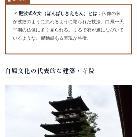
📌
翻波式衣文（ほんぱしきえもん）とは
：仏像の衣
が波紋のように流れるように彫られた技法。白鳳〜天
平期の仏像に多く見られる。まるで衣が風になびいて
いるような、躍動感ある表現が特徴。
白鳳文化の代表的な建築・寺院