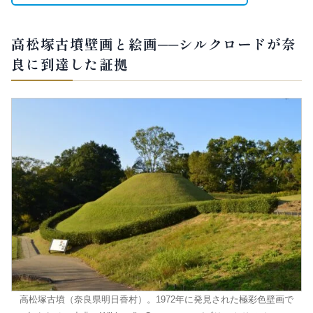
高松塚古墳壁画と絵画──シルクロードが奈
良に到達した証拠
高松塚古墳（奈良県明日香村）。1972年に発見された極彩色壁画で