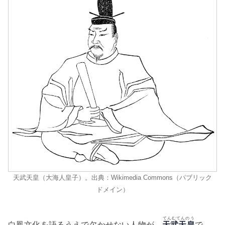
天武天皇（大海人皇子）。出典：Wikimedia Commons（パブリック
ドメイン）
てんむてんのう
白鳳文化を語るうえで欠かせない人物が、
天武天皇
で