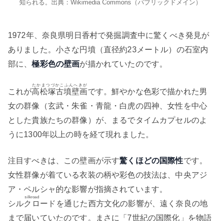
知られる。出典：Wikimedia Commons（パブリックドメイン）
1972年、奈良県明日香村で発掘調査中に驚くべき発見が
ありました。小さな円墳（直径約23メートル）の石室内
部に、
極彩色の壁画
が描かれていたのです。
たかまつづかこふんへきが
これが
高松塚古墳壁画
です。鮮やかな色彩で描かれた男
女の群像（玄武・朱雀・青龍・白虎の四神、女性を中心
とした貴族たちの群像）が、まるでタイムカプセルのよ
うに1300年以上の時を経て現れました。
注目すべきは、この壁画が示す
驚くほどの国際性
です。
女性群像が着ている衣装の柄や彩色の技法は、中央アジ
ア・ペルシャ的な影響が指摘されています。
silkroad
シルクロード
を通じた西方文化の影響が、遠く奈良の地
まで届いていたのです。まさに「7世紀の国際化」を物語