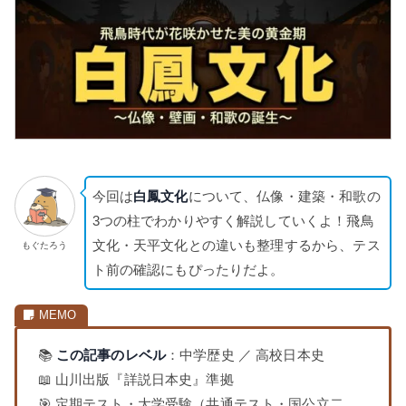
今回は
白鳳文化
について、仏像・建築・和歌の
3つの柱でわかりやすく解説していくよ！飛鳥
文化・天平文化との違いも整理するから、テス
もぐたろう
ト前の確認にもぴったりだよ。
📚
この記事のレベル
：中学歴史 ／ 高校日本史
📖 山川出版『詳説日本史』準拠
🎯 定期テスト・大学受験（共通テスト・国公立二