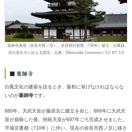
薬師寺東塔（奈良市西ノ京）。奈良時代初期（730年）建立、白鳳様
式の美を今に伝える国宝。出典：Wikimedia Commons / CC BY 3.0
■ 薬師寺
白鳳文化の建築を語るとき、最初に挙げなければならな
いのが
薬師寺
です。
680年、天武天皇が藤原京に建立を命じ、686年に天武天
皇が崩御した後、持統天皇が697年ごろ完成させました。
平城京遷都（710年）に伴い、現在の奈良市西ノ京に移さ