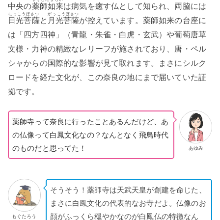
中央の
薬師如来
は病気を癒す仏として知られ、両脇には
にっこうぼさつ
がっこうぼさつ
日光菩薩
と
月光菩薩
が控えています。薬師如来の台座に
は「四方四神」（青龍・朱雀・白虎・玄武）や葡萄唐草
文様・力神の精緻なレリーフが施されており、唐・ペル
シャからの国際的な影響が見て取れます。まさにシルク
ロードを経た文化が、この奈良の地にまで届いていた証
拠です。
薬師寺って奈良に行ったことあるんだけど、あ
の仏像って白鳳文化なの？なんとなく飛鳥時代
のものだと思ってた！
あゆみ
そうそう！薬師寺は天武天皇が創建を命じた、
まさに白鳳文化の代表的なお寺だよ。仏像のお
顔がふっくら穏やかなのが白鳳仏の特徴なん
もぐたろう