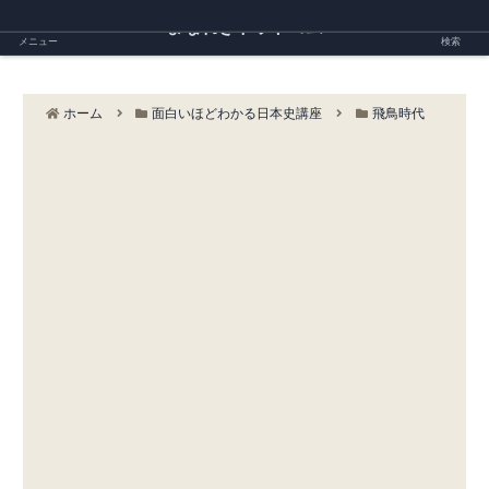
まなれきドットコム
メニュー
検索
ホーム
面白いほどわかる日本史講座
飛鳥時代