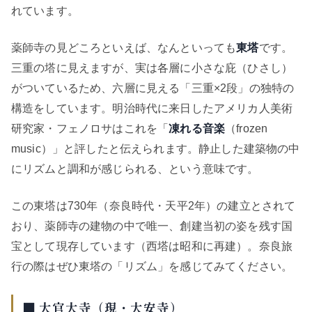
れています。
薬師寺の見どころといえば、なんといっても
東塔
です。
三重の塔に見えますが、実は各層に小さな庇（ひさし）
がついているため、六層に見える「三重×2段」の独特の
構造をしています。明治時代に来日したアメリカ人美術
研究家・フェノロサはこれを「
凍れる音楽
（frozen
music）」と評したと伝えられます。静止した建築物の中
にリズムと調和が感じられる、という意味です。
この東塔は730年（奈良時代・天平2年）の建立とされて
おり、薬師寺の建物の中で唯一、創建当初の姿を残す国
宝として現存しています（西塔は昭和に再建）。奈良旅
行の際はぜひ東塔の「リズム」を感じてみてください。
■ 大官大寺（現・大安寺）