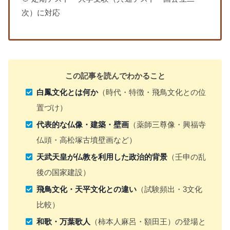
次）に対応
この記事を読んでわかること
白鳳文化とは何か
（時代・特徴・飛鳥文化との位
置づけ）
代表的な仏像・建築・壁画
（薬師三尊像・興福寺
仏頭・高松塚古墳壁画など）
天武天皇が仏教を利用した政治的背景
（壬申の乱
後の国家建設）
飛鳥文化・天平文化との違い
（試験頻出・3文化
比較）
和歌・万葉歌人
（柿本人麻呂・額田王）の登場と