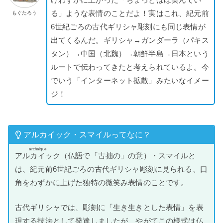
る」ような表情のことだよ！実はこれ、紀元前
もぐたろう
6世紀ごろの古代ギリシャ彫刻にも同じ表情が
出てくるんだ。ギリシャ→ガンダーラ（パキス
タン）→中国（北魏）→朝鮮半島→日本という
ルートで伝わってきたと考えられているよ。今
でいう「インターネット拡散」みたいなイメー
ジ！
アルカイック・スマイルってなに？
archaïque
アルカイック
（仏語で「古拙の」の意）・スマイルと
は、紀元前6世紀ごろの古代ギリシャ彫刻に見られる、口
角をわずかに上げた独特の微笑み表情のことです。
古代ギリシャでは、彫刻に「生き生きとした表情」を表
現する技法として発達しましたが、やがてこの様式は仏