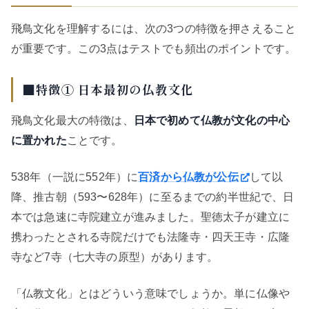
飛鳥文化を理解するには、次の3つの特徴を押さえること
が重要です。この3点はテストでも頻出のポイントです。
■特徴① 日本最初の仏教文化
飛鳥文化最大の特徴は、
日本で初めて仏教が文化の中心
に置かれた
ことです。
538年（一説に552年）に
百済から仏教が公伝
して以
降、推古朝（593〜628年）に至るまでの約半世紀で、日
本では急速に寺院建立が進みました。聖徳太子が建立に
携わったとされる寺院だけでも法隆寺・四天王寺・広隆
寺など7寺（七大寺の原型）があります。
「仏教文化」とはどういう意味でしょうか。単に仏像や