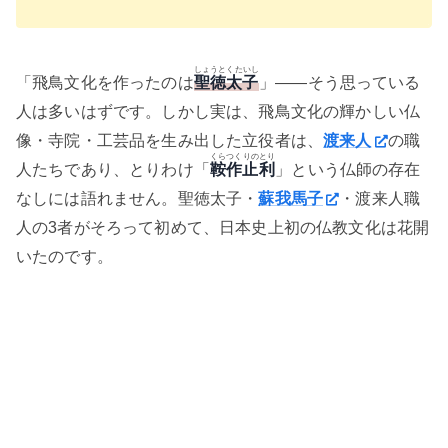
しょうとくたいし
「飛鳥文化を作ったのは
聖徳太子
」——そう思っている
人は多いはずです。しかし実は、飛鳥文化の輝かしい仏
像・寺院・工芸品を生み出した立役者は、
渡来人
の職
くらつくりのとり
人たちであり、とりわけ「
鞍作止利
」という仏師の存在
なしには語れません。聖徳太子・
蘇我馬子
・渡来人職
人の3者がそろって初めて、日本史上初の仏教文化は花開
いたのです。