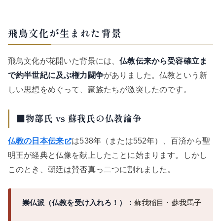
飛鳥文化が生まれた背景
飛鳥文化が花開いた背景には、
仏教伝来から受容確立ま
で約半世紀に及ぶ権力闘争
がありました。仏教という新
しい思想をめぐって、豪族たちが激突したのです。
■物部氏 vs 蘇我氏の仏教論争
仏教の日本伝来
は538年（または552年）、百済から聖
明王が経典と仏像を献上したことに始まります。しかし
このとき、朝廷は賛否真っ二つに割れました。
崇仏派（仏教を受け入れろ！）：
蘇我稲目・蘇我馬子