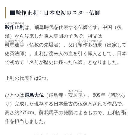
■鞍作止利：日本史初のスター仏師
くらつくりのとり
鞍作止利
は、飛鳥時代を代表する仏師です。中国（後
漢）から渡来した職人集団の子孫で、祖父は
しばのたちと
くらつくりのたすな
司馬達等
（仏教の先駆者）、父は
鞍作多須奈
（出家して
徳斉法師）。止利は渡来人の血を引く職人として、日本
で初めて「名前が歴史に残った仏師」となりました。
止利の代表作は2つ。
あんごいん
ひとつは
飛鳥大仏
（飛鳥寺・
安居院
）。609年（諸説あ
り）完成した現存する日本最古の仏像とされる作品で、
高さ約275cm。蘇我馬子の発願によるもので、止利が製
作を担当しました。