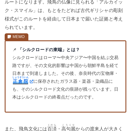
ルートになります。飛鳥の仏像に見られる「アルカイッ
ク・スマイル」は、もとをたどれば古代ギリシャの彫刻
様式がこのルートを経由して日本まで届いた証拠と考え
られています。
📌
「シルクロードの東端」とは？
シルクロードはローマ〜中央アジア〜中国を結ぶ交易
路ですが、その文化的影響は中国から朝鮮半島を経て
日本まで到達しました。その後、奈良時代の宝物庫・
しょうそういん
正倉院
に保存されたガラス器・楽器・染織品に
も、そのシルクロード文化の痕跡が残っています。日
本はシルクロードの終着点だったのです。
くだら
こうくり
また、飛鳥文化には
百済
・
高句麗
からの渡来人が大きく