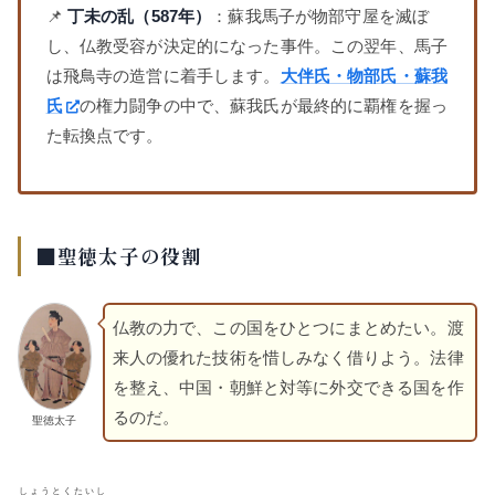
📌
丁未の乱（587年）
：蘇我馬子が物部守屋を滅ぼ
し、仏教受容が決定的になった事件。この翌年、馬子
は飛鳥寺の造営に着手します。
大伴氏・物部氏・蘇我
氏
の権力闘争の中で、蘇我氏が最終的に覇権を握っ
た転換点です。
■聖徳太子の役割
仏教の力で、この国をひとつにまとめたい。渡
来人の優れた技術を惜しみなく借りよう。法律
を整え、中国・朝鮮と対等に外交できる国を作
るのだ。
聖徳太子
しょうとくたいし