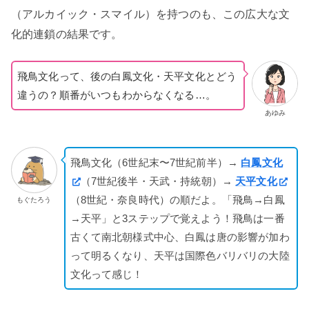
（アルカイック・スマイル）を持つのも、この広大な文
化的連鎖の結果です。
飛鳥文化って、後の白鳳文化・天平文化とどう
違うの？順番がいつもわからなくなる…。
あゆみ
飛鳥文化（6世紀末〜7世紀前半）→
白鳳文化
（7世紀後半・天武・持統朝）→
天平文化
（8世紀・奈良時代）の順だよ。「飛鳥→白鳳
もぐたろう
→天平」と3ステップで覚えよう！飛鳥は一番
古くて南北朝様式中心、白鳳は唐の影響が加わ
って明るくなり、天平は国際色バリバリの大陸
文化って感じ！