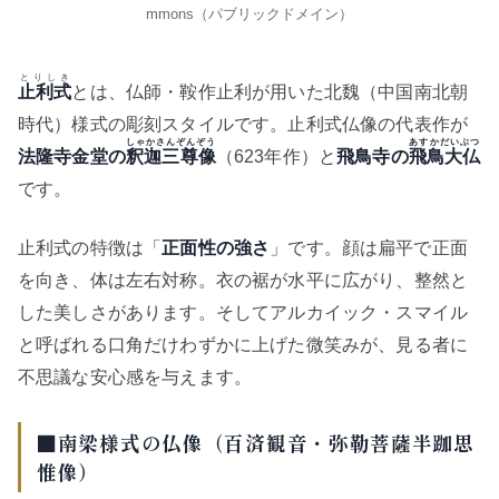
mmons（パブリックドメイン）
とりしき
止利式
とは、仏師・鞍作止利が用いた北魏（中国南北朝
時代）様式の彫刻スタイルです。止利式仏像の代表作が
しゃかさんぞんぞう
あすかだいぶつ
法隆寺金堂の
釈迦三尊像
（623年作）と
飛鳥寺の
飛鳥大仏
です。
止利式の特徴は「
正面性の強さ
」です。顔は扁平で正面
を向き、体は左右対称。衣の裾が水平に広がり、整然と
した美しさがあります。そしてアルカイック・スマイル
と呼ばれる口角だけわずかに上げた微笑みが、見る者に
不思議な安心感を与えます。
■南梁様式の仏像（百済観音・弥勒菩薩半跏思
惟像）