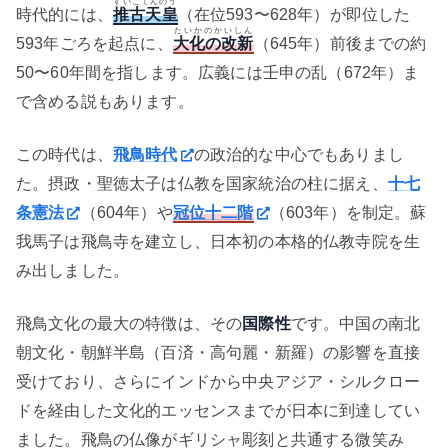
すいこてんのう
時代的には、
推古天皇
（在位593〜628年）が即位した
たいかのかいしん
593年ごろを起点に、
大化の改新
（645年）前後までの約
50〜60年間を指します。広義には壬申の乱（672年）ま
で含める説もあります。
この時代は、
飛鳥時代
の政治的な中心でもありまし
た。摂政・聖徳太子は仏教を国家統治の柱に据え、
十七
条憲法
（604年）や
冠位十二階
（603年）を制定。蘇
我馬子は飛鳥寺を建立し、日本初の本格的仏教寺院を生
み出しました。
飛鳥文化の最大の特徴は、その
国際性
です。中国の南北
朝文化・朝鮮半島（百済・高句麗・新羅）の影響を直接
受けており、さらにインドから中央アジア・シルクロー
ドを経由した文化的エッセンスまでが日本に到達してい
ました。飛鳥の仏像がギリシャ彫刻と共通する微笑み