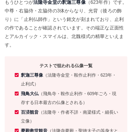
もうひとつが
法隆寺金堂の釈迦三尊像
（623年作）です。
中尊・右脇侍・左脇侍の3体からなり、光背（後ろの飾
り）に「止利仏師作」という銘文が刻まれており、止利
の作であることが確認されています。その端正な正面性
とアルカイック・スマイルは、北魏様式の精華といえま
す。
テストで狙われる仏像一覧
釈迦三尊像
（法隆寺金堂・鞍作止利作・623年・
止利式）
飛鳥大仏
（飛鳥寺・鞍作止利作・609年ごろ・現
存する日本最古の仏像とされる）
百済観音
（法隆寺・作者不詳・南梁様式・細長い
立像）
夢殿救世観音
（法隆寺夢殿・聖徳太子の等身大と