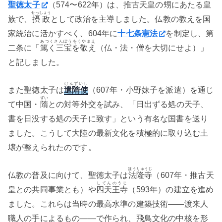
聖徳太子
（574〜622年）は、推古天皇の甥にあたる皇
せっしょう
族で、
摂政
として政治を主導しました。仏教の教えを国
家統治に活かすべく、604年に
十七条憲法
を制定し、第
あつくさんぽうをうやまえ
二条に「
篤く三宝を敬え
（仏・法・僧を大切にせよ）」
と記しました。
けんずいし
また聖徳太子は
遣隋使
（607年・小野妹子を派遣）を通じ
ずい
て中国・
隋
との対等外交を試み、「日出ずる処の天子、
書を日没する処の天子に致す」という有名な国書を送り
ました。こうして大陸の最新文化を積極的に取り込む土
壌が整えられたのです。
ほうりゅうじ
仏教の普及に向けて、聖徳太子は
法隆寺
（607年・推古天
してんのうじ
皇との共同事業とも）や
四天王寺
（593年）の建立を進め
ました。これらは当時の最高水準の建築技術——渡来人
職人の手によるもの——で作られ、飛鳥文化の中核を形