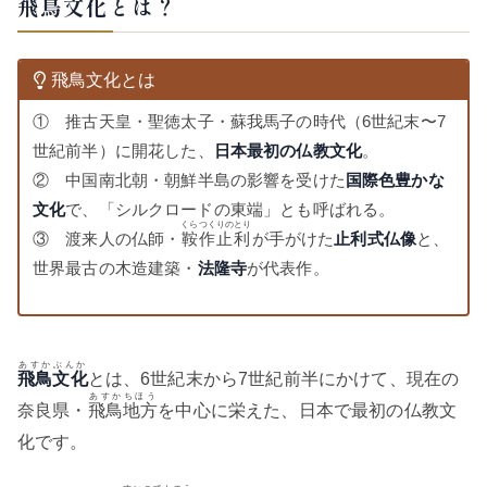
飛鳥文化とは？
飛鳥文化とは
① 推古天皇・聖徳太子・蘇我馬子の時代（6世紀末〜7
世紀前半）に開花した、
日本最初の仏教文化
。
② 中国南北朝・朝鮮半島の影響を受けた
国際色豊かな
文化
で、「シルクロードの東端」とも呼ばれる。
くらつくりのとり
③ 渡来人の仏師・
鞍作止利
が手がけた
止利式仏像
と、
世界最古の木造建築・
法隆寺
が代表作。
あすかぶんか
飛鳥文化
とは、6世紀末から7世紀前半にかけて、現在の
あすかちほう
奈良県・
飛鳥地方
を中心に栄えた、日本で最初の仏教文
化です。