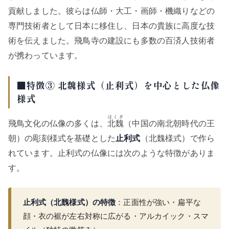
貢献しました。彼らは仏師・大工・画師・機織りなどの
専門技術者として日本に移住し、日本の貴族に高度な技
術を伝えました。飛鳥寺の建設にも多数の百済人技術者
が携わっています。
■特徴③ 北魏様式（止利式）を中心とした仏像
様式
ほくぎ
飛鳥文化の仏像の多くは、
北魏
（中国の南北朝時代の王
朝）の彫刻様式を基礎とした
止利式
（北魏様式）で作ら
れています。止利式の仏像には次のような特徴がありま
す。
止利式（北魏様式）の特徴
：正面性が強い・扁平な
顔・衣の裾が左右対称に広がる・アルカイック・スマ