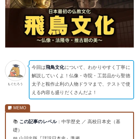
今回は
飛鳥文化
について、わかりやすく丁寧に
解説していくよ！仏像・寺院・工芸品から聖徳
太子と鞍作止利の人物ドラマまで、テストで使
もぐたろう
える内容も盛りだくさんだよ！
📚
この記事のレベル
：中学歴史 ／ 高校日本史（基
礎）
📖 山川出版『詳説日本史』準拠