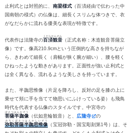
止利式とは対照的に、
南梁様式
（百済経由で伝わった中
国南朝の様式）の仏像は、細長くスリムな体つきで、衣
がなだらかに流れる優美な表現が特徴です。
くだらかんのん
代表作は法隆寺の
百済観音
（正式名称：木造観音菩薩立
像）です。像高210.9cmという圧倒的な高さを持ちなが
ら、きわめて細長く（肩幅が狭く腕が細い）、腰を軽く
ひねったような動きがあります。正面性が強い止利式と
は全く異なる、流れるような美しさを持っています。
また、半跏思惟像（片足を降ろし、反対の足を膝の上に
乗せて頬に手を当てて物思いにふけっている姿）も飛鳥
時代を代表する仏像のスタイルです。中宮寺の
ぼさつはんかぞう
菩薩半跏像
（伝如意輪観音）と、
広隆寺
の
みろくぼさつはんかしいぞう
弥勒菩薩半跏思惟像
（宝冠弥勒・国宝彫刻第1号）は、そ