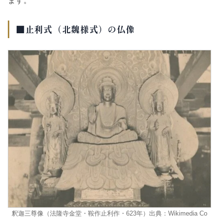
ます。
■止利式（北魏様式）の仏像
釈迦三尊像（法隆寺金堂・鞍作止利作・623年）出典：Wikimedia Co