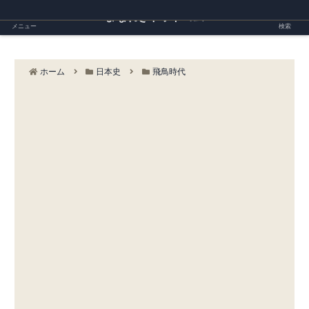
まなれきドットコム
メニュー
検索
ホーム
日本史
飛鳥時代