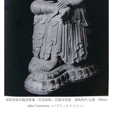
弥勒菩薩半跏思惟像（宝冠弥勒）広隆寺所蔵・飛鳥時代 出典：Wikim
edia Commons（パブリックドメイン）