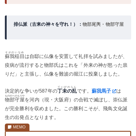
排仏派（古来の神々を守れ！）：
物部尾輿・物部守屋
そがのいなめ
蘇我稲目
は自邸に仏像を安置して礼拝を試みましたが、
疫病が流行すると物部氏はこれを「外来の神が怒った祟
りだ」と主張し、仏像を難波の堀江に投棄しました。
ていびのらん
決定的な争いが587年の
丁未の乱
です。
蘇我馬子
は
もののべのもりや
物部守屋
を河内（現・大阪府）の合戦で滅ぼし、崇仏派
が完全勝利を収めました。この勝利こそが、飛鳥文化誕
生の出発点となります。