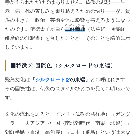
寺が作られただけではありません。仏教の思想——生・
老・病・死の苦しみを乗り越えるための悟り——が、貴
族の生き方・政治・芸術全体に影響を与えるようになっ
さんぎょうぎしょ
たのです。聖徳太子が自ら
三経義疏
（法華経・勝鬘経・
維摩経の注釈書）を著したことが、そのことを端的に示
しています。
■特徴② 国際色（シルクロードの東端）
飛鳥文化は
「
シルクロード
の東端」
とも呼ばれます。
その国際性は、仏像のスタイルひとつを見ても明らかで
す。
文化の流れを辿ると、インド（仏教の発祥地）→ガンダ
ーラ・中央アジア→中国（南北朝時代・南梁・北魏）→
朝鮮半島（百済・高句麗）→日本（飛鳥）という壮大な