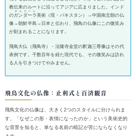
教伝来のルートに沿ってアジアに広まりました。インド
がんだーら
の
ガンダーラ
美術（現・パキスタン）→中国南北朝の仏
像→朝鮮半島→日本と伝わり、飛鳥の仏像にこの微笑み
が刻まれることになります。
飛鳥大仏（飛鳥寺）・法隆寺金堂の釈迦三尊像はその代
表例です。千数百年を経た現代でも、その微笑みは訪れ
る人を引きつけてやみません。
飛鳥文化の仏像：止利式と百済観音
飛鳥文化の仏像は、大きく2つのスタイルに分けられま
す。「なぜこの形・表情になったのか」という美術史的
な背景を知ると、単なる名前の暗記が苦にならなくなり