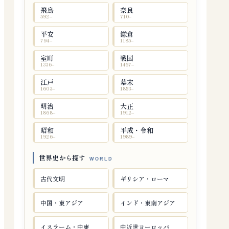
飛鳥
奈良
592–
710–
平安
鎌倉
794–
1185–
室町
戦国
1336–
1467–
江戸
幕末
1603–
1853–
明治
大正
1868–
1912–
昭和
平成・令和
1926–
1989–
世界史から探す
古代文明
ギリシア・ローマ
中国・東アジア
インド・東南アジア
イスラーム・中東
中近世ヨーロッパ