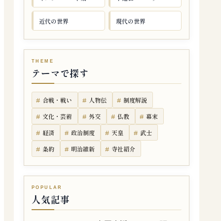
近代の世界
現代の世界
テーマで探す
合戦・戦い
人物伝
制度解説
文化・芸術
外交
仏教
幕末
経済
政治制度
天皇
武士
条約
明治維新
寺社紹介
人気記事