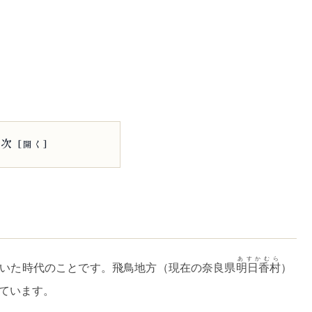
目次
あすかむら
続いた時代のことです。飛鳥地方（現在の奈良県
明日香村
）
ています。