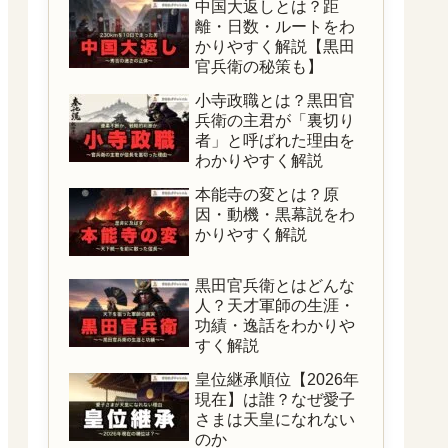
中国大返しとは？距
離・日数・ルートをわ
かりやすく解説【黒田
官兵衛の秘策も】
小寺政職とは？黒田官
兵衛の主君が「裏切り
者」と呼ばれた理由を
わかりやすく解説
本能寺の変とは？原
因・動機・黒幕説をわ
かりやすく解説
黒田官兵衛とはどんな
人？天才軍師の生涯・
功績・逸話をわかりや
すく解説
皇位継承順位【2026年
現在】は誰？なぜ愛子
さまは天皇になれない
のか