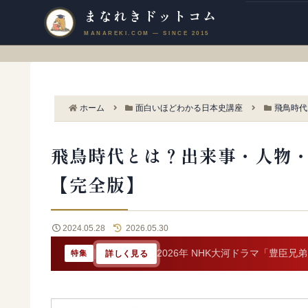
まなれきドットコム
ホーム
面白いほどわかる日本史講座
飛鳥時代
飛鳥時代とは？出来事・人物
【完全版】
2024.05.28
2026.05.30
|
2026年 NHK大河ドラマ「豊臣兄
詳しく見る
特集