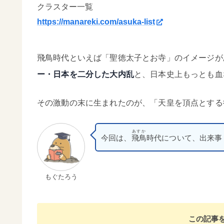
クラスター一覧
https://manareki.com/asuka-list
飛鳥時代といえば「聖徳太子とお寺」のイメージが
ー・日本を二分した大内乱
と、日本史上もっとも血
その激動の末に生まれたのが、「天皇を頂点とする
あすか
今回は、
飛鳥
時代について、出来事
もぐたろう
この記事