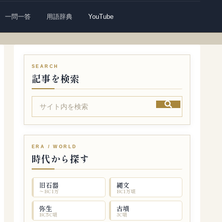
一問一答
用語辞典
YouTube
記事を検索
時代から探す
旧石器
縄文
〜BC1万
BC1万頃
弥生
古墳
BC5C頃
3C頃