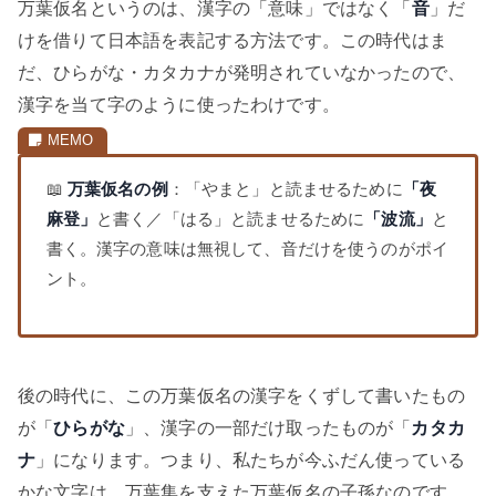
万葉仮名というのは、漢字の「意味」ではなく「
音
」だ
けを借りて日本語を表記する方法です。この時代はま
だ、ひらがな・カタカナが発明されていなかったので、
漢字を当て字のように使ったわけです。
📖
万葉仮名の例
：「やまと」と読ませるために
「夜
麻登」
と書く／「はる」と読ませるために
「波流」
と
書く。漢字の意味は無視して、音だけを使うのがポイ
ント。
後の時代に、この万葉仮名の漢字をくずして書いたもの
が「
ひらがな
」、漢字の一部だけ取ったものが「
カタカ
ナ
」になります。つまり、私たちが今ふだん使っている
かな文字は、万葉集を支えた万葉仮名の子孫なのです。