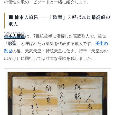
の個性を歌のエピソードと一緒に紹介します。
■ 柿本人麻呂——「歌聖」と呼ばれた最高峰の
歌人
かきのもとのひとまろ
柿本人麻呂
は、7世紀後半に活躍した宮廷歌人で、後世
かせい
「
歌聖
」と呼ばれた万葉集を代表する歌人です。
壬申の
乱
の後、天武天皇・持統天皇に仕え、行幸（天皇のお
出かけ）に同行しては壮大な長歌を残しました。