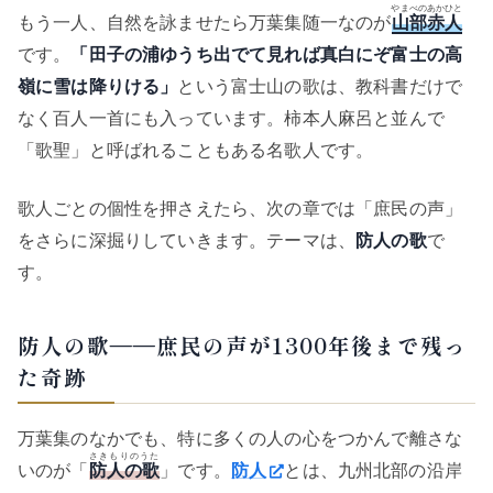
やまべのあかひと
もう一人、自然を詠ませたら万葉集随一なのが
山部赤人
です。
「田子の浦ゆうち出でて見れば真白にぞ富士の高
嶺に雪は降りける」
という富士山の歌は、教科書だけで
なく百人一首にも入っています。柿本人麻呂と並んで
「歌聖」と呼ばれることもある名歌人です。
歌人ごとの個性を押さえたら、次の章では「庶民の声」
をさらに深掘りしていきます。テーマは、
防人の歌
で
す。
防人の歌——庶民の声が1300年後まで残っ
た奇跡
万葉集のなかでも、特に多くの人の心をつかんで離さな
さきもりのうた
いのが「
防人の歌
」です。
防人
とは、九州北部の沿岸