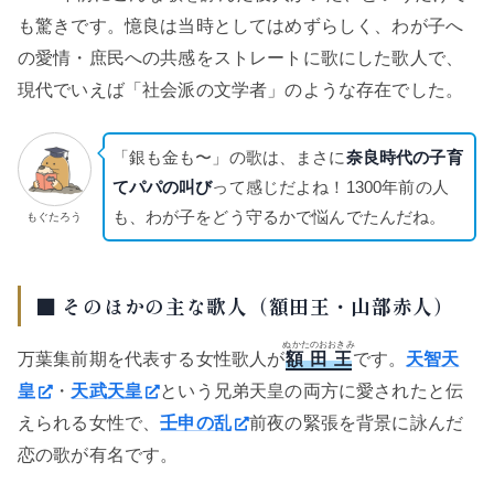
も驚きです。憶良は当時としてはめずらしく、わが子へ
の愛情・庶民への共感をストレートに歌にした歌人で、
現代でいえば「社会派の文学者」のような存在でした。
「銀も金も〜」の歌は、まさに
奈良時代の子育
てパパの叫び
って感じだよね！1300年前の人
も、わが子をどう守るかで悩んでたんだね。
もぐたろう
■ そのほかの主な歌人（額田王・山部赤人）
ぬかたのおおきみ
万葉集前期を代表する女性歌人が
額田王
です。
天智天
皇
・
天武天皇
という兄弟天皇の両方に愛されたと伝
えられる女性で、
壬申の乱
前夜の緊張を背景に詠んだ
恋の歌が有名です。