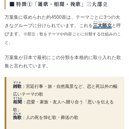
■ 特徴①「雑歌・相聞・挽歌」三大部立
万葉集に収められた約4500首は、テーマごとに3つの大
さんだいぶだて
きなグループに分けられています。これを
三大部立
と呼
びます。
※部立：歌をテーマや内容ごとに分類する仕組みのこ
と。
万葉集が日本で最初にこの分類を本格的に取り入れた歌
集と言われています。
ぞうか
雑歌
：宮廷行事・旅・自然風景など、恋と死以外の幅
広いテーマの歌
そうもん
相聞
：恋愛・家族・友人へ贈り合う「思いを伝える
歌」
ばんか
挽歌
：人の死を悼む歌・葬送の歌