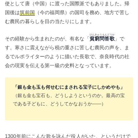
使として唐（中国）に渡った国際派でもありました。帰
国後は
筑前国
（今の福岡県）の国司を務め、地方で苦し
む農民の暮らしを目の当たりにします。
ひんきゅうもんどうか
その経験から生まれたのが、有名な「
貧窮問答歌
」で
す。寒さに震えながら税の重さに苦しむ農民の声を、ま
るでルポライターのように描いた長歌で、奈良時代の社
会の現実を伝える第一級の史料となっています。
「銀も金も玉も何せむにまされる宝子にしかめやも」
（銀も金も宝石も、どうしようというのか。最高の宝
である子どもに、どうしてかなおうか——）
1300年前にこんな歌を詠んだ役人がいた、というだけで