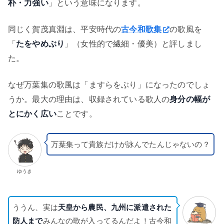
朴・力強い
」という意味になります。
同じく賀茂真淵は、平安時代の
古今和歌集
の歌風を
「
たをやめぶり
」（女性的で繊細・優美）と評しまし
た。
なぜ万葉集の歌風は「ますらをぶり」になったのでしょ
うか。最大の理由は、収録されている歌人の
身分の幅が
とにかく広い
ことです。
万葉集って貴族だけが詠んでたんじゃないの？
ゆうき
ううん、実は
天皇から農民、九州に派遣された
防人まで
みんなの歌が入ってるんだよ！古今和