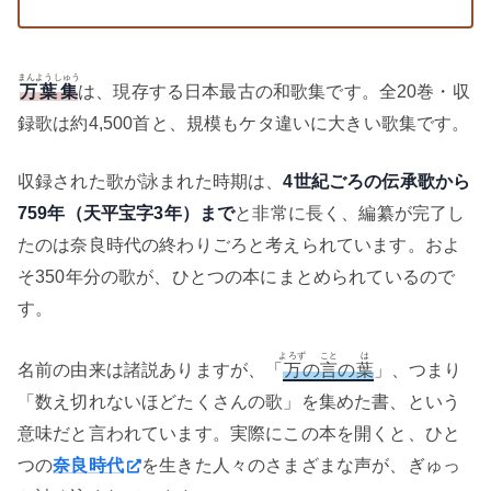
まんようしゅう
万葉集
は、現存する日本最古の和歌集です。全20巻・収
録歌は約4,500首と、規模もケタ違いに大きい歌集です。
収録された歌が詠まれた時期は、
4世紀ごろの伝承歌から
759年（天平宝字3年）まで
と非常に長く、編纂が完了し
たのは奈良時代の終わりごろと考えられています。およ
そ350年分の歌が、ひとつの本にまとめられているので
す。
よろず
こと
は
名前の由来は諸説ありますが、「
万
の
言
の
葉
」、つまり
「数え切れないほどたくさんの歌」を集めた書、という
意味だと言われています。実際にこの本を開くと、ひと
つの
奈良時代
を生きた人々のさまざまな声が、ぎゅっ