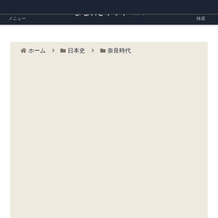
まなれきドットコム
メニュー
検索
ホーム
日本史
奈良時代