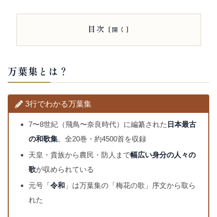
目次
万葉集とは？
3行でわかる万葉集
7〜8世紀（飛鳥〜奈良時代）に編纂された
日本最古
の和歌集
。全20巻・約4500首を収録
天皇・貴族から農民・防人まで
幅広い身分の人々の
歌
が収められている
元号「
令和
」は万葉集の「梅花の歌」序文から取ら
れた