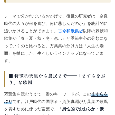
テーマで分かれているおかげで、後世の研究者は「奈良
時代の人々が何を喜び、何に悲しんだのか」を統計的に
追いかけることができます。
古今和歌集
以降の勅撰和
歌集が「春・夏・秋・冬・恋…」と季節中心の分類にな
っていくのと比べると、万葉集の分け方は「人生の場
面」を軸にした、生々しいラインナップになっていま
す。
■ 特徴②天皇から農民まで——「ますらをぶ
り」な歌風
万葉集を読むうえで一番のキーワードが、この
ますらを
ぶり
です。江戸時代の国学者・賀茂真淵が万葉集の歌風
を表すために使った言葉で、「
男性的でおおらか・素