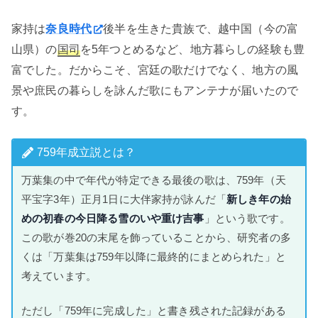
家持は
奈良時代
後半を生きた貴族で、越中国（今の富
山県）の
国司
を5年つとめるなど、地方暮らしの経験も豊
富でした。だからこそ、宮廷の歌だけでなく、地方の風
景や庶民の暮らしを詠んだ歌にもアンテナが届いたので
す。
759年成立説とは？
万葉集の中で年代が特定できる最後の歌は、759年（天
平宝字3年）正月1日に大伴家持が詠んだ「
新しき年の始
めの初春の今日降る雪のいや重け吉事
」という歌です。
この歌が巻20の末尾を飾っていることから、研究者の多
くは「万葉集は759年以降に最終的にまとめられた」と
考えています。
ただし「759年に完成した」と書き残された記録がある