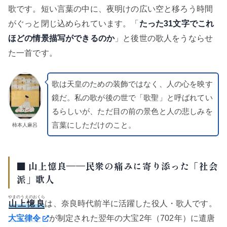
歌です。短い言葉の中に、夜明けの広い空と移ろう時間
がぐっと閉じ込められています。「
たった31文字でこれ
ほどの情景描写ができるのか
」と後世の歌人をうならせ
た一首です。
歌は天皇のための装飾ではなく、人の心を映す
鏡だ。私の歌が後の世で「歌聖」と呼ばれてい
るらしいが、ただ目の前の景色と人の悲しみを
言葉にしただけのこと。
柿本人麻呂
■ 山上憶良——民衆の痛みに寄り添った「社会
派」歌人
やまのうえのおくら
山上憶良
は、奈良時代前半に活躍した役人・歌人です。
大宝律令
が制定された翌年の大宝2年（702年）に遣唐