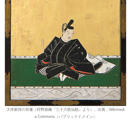
大伴家持の肖像（狩野探幽『三十六歌仙額』より）。出典：Wikimedi
a Commons（パブリックドメイン）