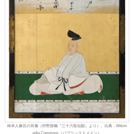
柿本人麻呂の肖像（狩野探幽『三十六歌仙額』より）。出典：Wikim
edia Commons（パブリックドメイン）