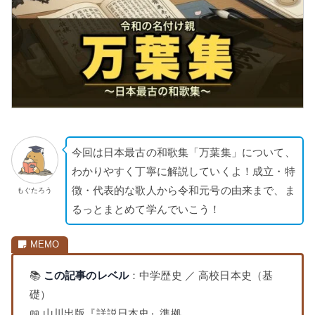
今回は日本最古の和歌集「万葉集」について、
わかりやすく丁寧に解説していくよ！成立・特
徴・代表的な歌人から令和元号の由来まで、ま
もぐたろう
るっとまとめて学んでいこう！
📚
この記事のレベル
：中学歴史 ／ 高校日本史（基
礎）
📖 山川出版『詳説日本史』準拠