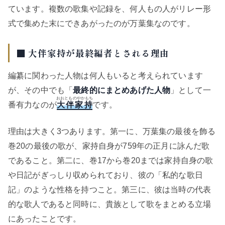
ています。複数の歌集や記録を、何人もの人がリレー形
式で集めた末にできあがったのが万葉集なのです。
■ 大伴家持が最終編者とされる理由
編纂に関わった人物は何人もいると考えられています
が、その中でも「
最終的にまとめあげた人物
」として一
おおとものやかもち
番有力なのが
大伴家持
です。
理由は大きく3つあります。第一に、万葉集の最後を飾る
巻20の最後の歌が、家持自身が759年の正月に詠んだ歌
であること。第二に、巻17から巻20までは家持自身の歌
や日記がぎっしり収められており、彼の「私的な歌日
記」のような性格を持つこと。第三に、彼は当時の代表
的な歌人であると同時に、貴族として歌をまとめる立場
にあったことです。