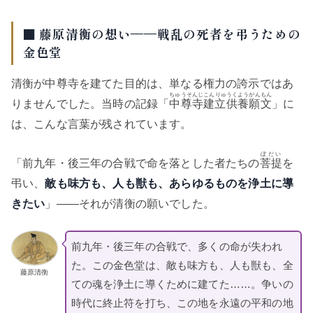
■ 藤原清衡の想い——戦乱の死者を弔うための
金色堂
清衡が中尊寺を建てた目的は、単なる権力の誇示ではあ
ちゅうそんじこんりゅうくようがんもん
りませんでした。当時の記録「
中尊寺建立供養願文
」に
は、こんな言葉が残されています。
ぼだい
「前九年・後三年の合戦で命を落とした者たちの
菩提
を
弔い、
敵も味方も、人も獣も、あらゆるものを浄土に導
きたい
」——それが清衡の願いでした。
前九年・後三年の合戦で、多くの命が失われ
た。この金色堂は、敵も味方も、人も獣も、全
藤原清衡
ての魂を浄土に導くために建てた……。争いの
時代に終止符を打ち、この地を永遠の平和の地