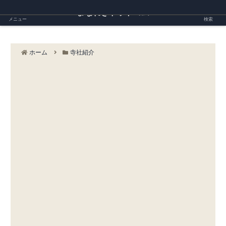
まなれきドットコム
メニュー
検索
ホーム
寺社紹介