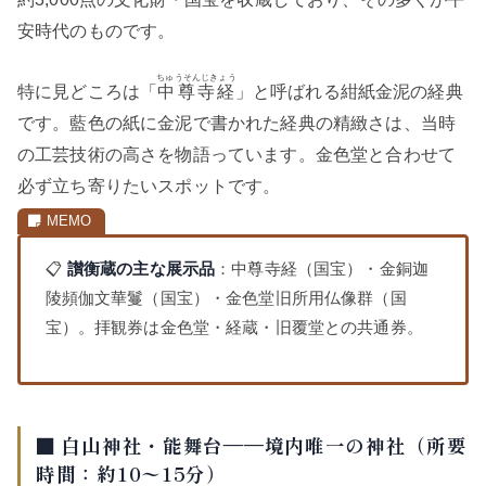
安時代のものです。
ちゅうそんじきょう
特に見どころは「
中尊寺経
」と呼ばれる紺紙金泥の経典
です。藍色の紙に金泥で書かれた経典の精緻さは、当時
の工芸技術の高さを物語っています。金色堂と合わせて
必ず立ち寄りたいスポットです。
📋
讃衡蔵の主な展示品
：中尊寺経（国宝）・金銅迦
陵頻伽文華鬘（国宝）・金色堂旧所用仏像群（国
宝）。拝観券は金色堂・経蔵・旧覆堂との共通券。
■ 白山神社・能舞台——境内唯一の神社（所要
時間：約10〜15分）