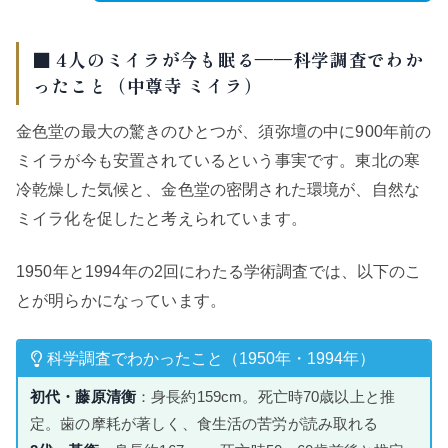
■ 4人のミイラが今も眠る——科学調査でわか
ったこと（中尊寺 ミイラ）
金色堂の最大の驚きのひとつが、須弥壇の中に900年前の
ミイラが今も安置されているという事実です。東北の寒
冷乾燥した気候と、金色堂の密閉された環境が、自然な
ミイラ化を促したと考えられています。
1950年と1994年の2回にわたる学術調査では、以下のこ
とが明らかになっています。
科学調査でわかったこと（1950年・1994年）
初代・藤原清衡
：身長約159cm。死亡時70歳以上と推
定。歯の摩耗が著しく、食生活の苦労が読み取れる