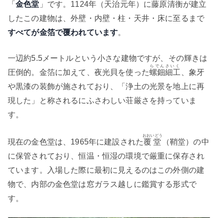
「
金色堂
」です。1124年（天治元年）に藤原清衡が建立
したこの建物は、外壁・内壁・柱・天井・床に至るまで
すべてが金箔で覆われています
。
一辺約5.5メートルという小さな建物ですが、その輝きは
らでんさいく
圧倒的。金箔に加えて、夜光貝を使った
螺鈿細工
、象牙
や黒漆の装飾が施されており、「浄土の光景を地上に再
現した」と称されるにふさわしい荘厳さを持っていま
す。
おおいどう
現在の金色堂は、1965年に建設された
覆堂
（鞘堂）の中
に保管されており、恒温・恒湿の環境で厳重に保存され
ています。入場した際に最初に見えるのはこの外側の建
物で、内部の金色堂は窓ガラス越しに鑑賞する形式で
す。