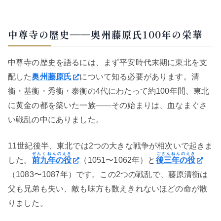
中尊寺の歴史——奥州藤原氏100年の栄華
中尊寺の歴史を語るには、まず平安時代末期に東北を支
配した
奥州藤原氏
について知る必要があります。清
衡・基衡・秀衡・泰衡の4代にわたって約100年間、東北
に黄金の都を築いた一族——その始まりは、血なまぐさ
い戦乱の中にありました。
11世紀後半、東北では2つの大きな戦争が相次いで起きま
ぜんくねんのえき
ごさんねんのえき
した。
前九年の役
（1051〜1062年）と
後三年の役
（1083〜1087年）です。この2つの戦乱で、藤原清衡は
父も兄弟も失い、敵も味方も数えきれないほどの命が散
りました。