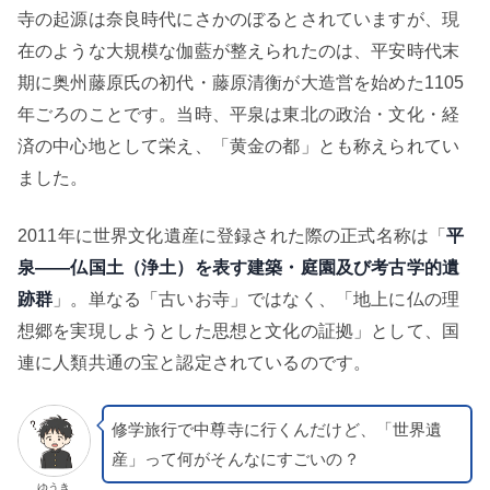
寺の起源は奈良時代にさかのぼるとされていますが、現
在のような大規模な伽藍が整えられたのは、平安時代末
期に奥州藤原氏の初代・藤原清衡が大造営を始めた1105
年ごろのことです。当時、平泉は東北の政治・文化・経
済の中心地として栄え、「黄金の都」とも称えられてい
ました。
2011年に世界文化遺産に登録された際の正式名称は「
平
泉——仏国土（浄土）を表す建築・庭園及び考古学的遺
跡群
」。単なる「古いお寺」ではなく、「地上に仏の理
想郷を実現しようとした思想と文化の証拠」として、国
連に人類共通の宝と認定されているのです。
修学旅行で中尊寺に行くんだけど、「世界遺
産」って何がそんなにすごいの？
ゆうき