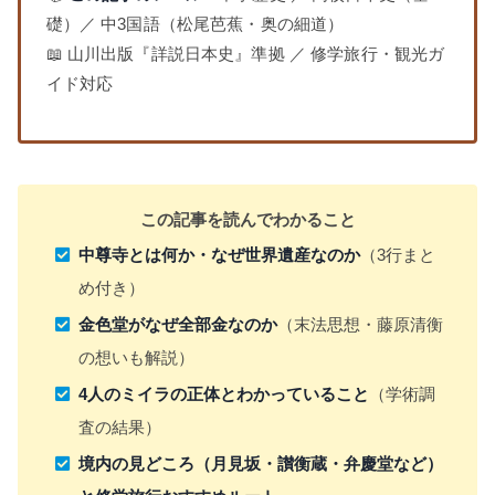
礎）／ 中3国語（松尾芭蕉・奥の細道）
📖 山川出版『詳説日本史』準拠 ／ 修学旅行・観光ガ
イド対応
この記事を読んでわかること
中尊寺とは何か・なぜ世界遺産なのか
（3行まと
め付き）
金色堂がなぜ全部金なのか
（末法思想・藤原清衡
の想いも解説）
4人のミイラの正体とわかっていること
（学術調
査の結果）
境内の見どころ（月見坂・讃衡蔵・弁慶堂など）