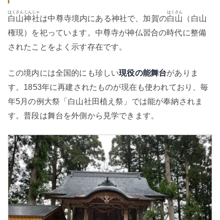
はくさんじんじゃ
はくさん
白山神社
は中尊寺境内にある神社で、加賀の
白山
（白山
権現）を祀っています。中尊寺が神仏習合の時代に整備
されたことをよく示す存在です。
この境内には全国的にも珍しい
現役の能舞台
がありま
す。1853年に再建されたものが現在も使われており、毎
年5月の例大祭「白山社田植え祭」では能が奉納されま
す。普段は舞台を外側から見学できます。