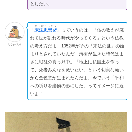
としたい。
まっぽうしそう
「
末法思想
」っていうのは、「仏の教えが廃
れて世が乱れる時代がやってくる」という仏教
もぐたろう
の考え方だよ。1052年がその「末法の世」の始
まりとされていたんだ。清衡が生きた時代はま
さに戦乱の真っ只中。「地上に仏国土を作っ
て、死者みんなを救いたい」という切実な願い
から金色堂が生まれたんだよ。今でいう「平和
への祈りを建物の形にした」ってイメージに近
いよ！