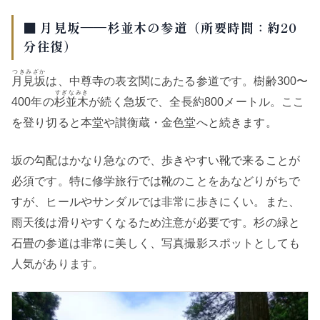
■ 月見坂——杉並木の参道（所要時間：約20
分往復）
つきみざか
月見坂
は、中尊寺の表玄関にあたる参道です。樹齢300〜
すぎなみき
400年の
杉並木
が続く急坂で、全長約800メートル。ここ
を登り切ると本堂や讃衡蔵・金色堂へと続きます。
坂の勾配はかなり急なので、歩きやすい靴で来ることが
必須です。特に修学旅行では靴のことをあなどりがちで
すが、ヒールやサンダルでは非常に歩きにくい。また、
雨天後は滑りやすくなるため注意が必要です。杉の緑と
石畳の参道は非常に美しく、写真撮影スポットとしても
人気があります。