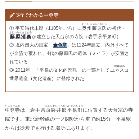
3行でわかる中尊寺
おうしゅうふじわらし
① 平安時代末期（1105年ごろ）に
奥州藤原氏
の初代・
ふじわらのきよひら
藤原清衡
が建立した天台宗の寺院（岩手県平泉町）
② 境内最大の国宝「
金色堂
」は1124年建立。内外すべて
が金箔で覆われ、4代の藤原氏の遺体（ミイラ）が安置さ
れている
UNESCO
③ 2011年、「平泉の文化的景観」の一部として
ユネスコ
世界遺産（文化遺産）に登録された
ちゅうそんじ
にしいわいぐんひらいずみちょう
中尊寺
は、岩手県
西磐井郡平泉町
に位置する天台宗の寺
院です。東北新幹線の一ノ関駅から車で約15分、平泉駅
からは徒歩でも行ける場所にあります。