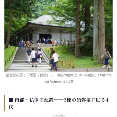
金色堂を覆う「覆堂（鞘堂）」。現在の建物は1965年建設。/ Wikime
dia Commons CC0
■ 内部・仏像の配置——3棟の須弥壇に眠る4
代
しゅみだん