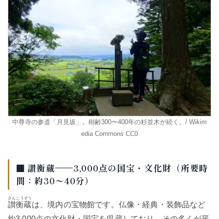
中尊寺の参道「月見坂」。樹齢300〜400年の杉並木が続く。/ Wikim
edia Commons CC0
■ 讃衡蔵——3,000点の国宝・文化財（所要時
間：約30〜40分）
さんこうぞう
讃衡蔵
は、境内の宝物館です。仏像・経典・装飾品など
約3,000点の文化財・国宝を収蔵しており、その多くが平