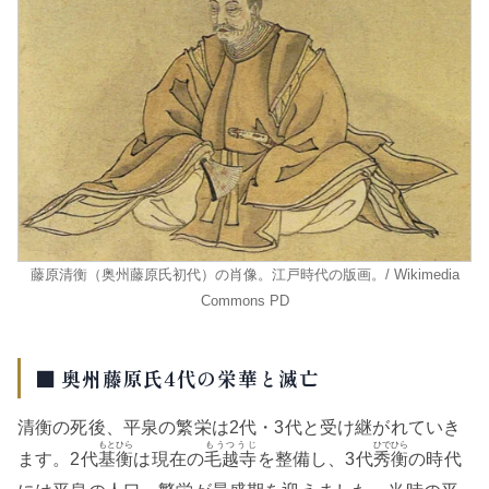
藤原清衡（奥州藤原氏初代）の肖像。江戸時代の版画。/ Wikimedia
Commons PD
■ 奥州藤原氏4代の栄華と滅亡
清衡の死後、平泉の繁栄は2代・3代と受け継がれていき
もとひら
もうつうじ
ひでひら
ます。2代
基衡
は現在の
毛越寺
を整備し、3代
秀衡
の時代