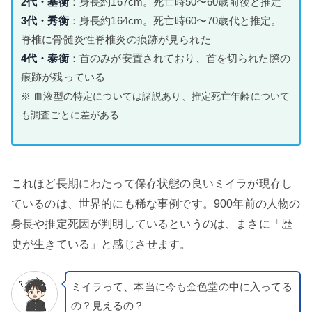
2代・基衡
：身長約167cm。死亡時50〜60歳前後と推定
3代・秀衡
：身長約164cm。死亡時60〜70歳代と推定。
脊椎に骨髄炎性脊椎炎の痕跡が見られた
4代・泰衡
：首のみが安置されており、首を切られた際の
痕跡が残っている
※ 血液型の特定については諸説あり、推定死亡年齢について
も調査ごとに差がある
これほど長期にわたって保存状態の良いミイラが現存し
ているのは、世界的にも稀な事例です。900年前の人物の
身長や推定死因が判明しているというのは、まさに「歴
史が生きている」と感じさせます。
ミイラって、本当に今も金色堂の中に入ってる
の？見えるの？