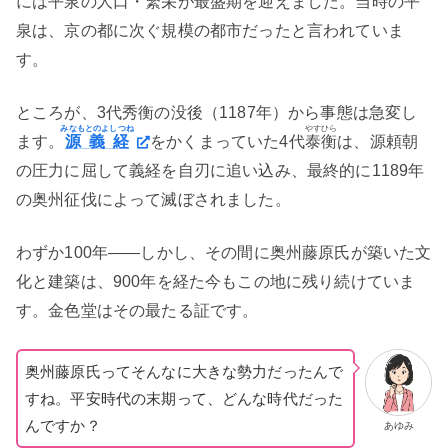
には平泉の人口・繁栄が最盛期を迎えました。当時の平
泉は、京の都に次ぐ規模の都市だったと言われていま
す。
ところが、3代秀衡の没後（1187年）から事態は急変し
みなもとのよしつね
やすひら
ます。
源義経
をかくまっていた4代
泰衡
は、源頼朝
の圧力に屈して義経を自刃に追い込み、最終的に1189年
の奥州征伐によって滅ぼされました。
わずか100年——しかし、その間に奥州藤原氏が築いた文
化と建築は、900年を経た今もこの地に残り続けていま
す。金色堂はその最たる証です。
奥州藤原氏ってそんなに大きな勢力だったんで
すね。平安時代の末期って、どんな時代だった
んですか？
あゆみ