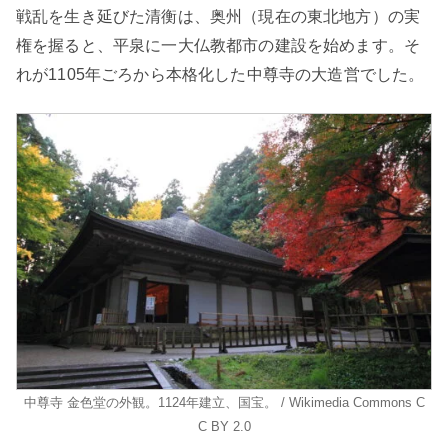
戦乱を生き延びた清衡は、奥州（現在の東北地方）の実
権を握ると、平泉に一大仏教都市の建設を始めます。そ
れが1105年ごろから本格化した中尊寺の大造営でした。
中尊寺 金色堂の外観。1124年建立、国宝。 / Wikimedia Commons C
C BY 2.0