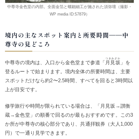
中尊寺金色堂の内部。全面金箔と螺鈿細工が施された須弥壇（撮影・
WP media ID:57879）
境内の主なスポット案内と所要時間——中
尊寺の見どころ
つきみざか
中尊寺の境内は、入口から金色堂まで参道「
月見坂
」を
登るルートで始まります。境内全体の所要時間は、主要
スポットだけなら約2〜2.5時間、すべてを回ると3時間以
上が目安です。
修学旅行や時間が限られている場合は、「月見坂→讃衡
蔵→金色堂」の順番で回るのが最もおすすめです。この3
か所が中尊寺の核心部分であり、共通拝観券（大人1,000
円）で一通り見学できます。