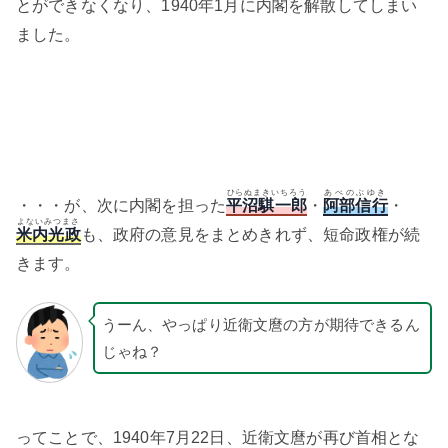
とができなくなり、1940年1月に内閣を解散してしまい
ました。
ひらぬまきいちろう
あべのぶゆき
・・・が、次に内閣を担った
平沼騏一郎
・
阿部信行
・
よないみつまさ
米内光政
も、政府の意見をまとめきれず、短命政権が続
きます。
うーん、やっぱり近衛文麿の方が期待できるん
じゃね？
ってことで、1940年7月22日、近衛文麿が再び首相とな