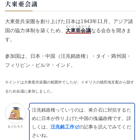
大東亜会議
大東亜共栄圏を創り上げた日本は1943年11月、アジア諸
だいとうあかいぎ
国の協力体制を築くため、
大東亜会議
なる会合を開きま
す。
参加国は、日本・中国（汪兆銘政権）・タイ・満州国・
フィリピン・ビルマ・インド。
※インドは大東亜共栄圏の範囲外でしたが、イギリスの植民地支配から脱す
るため会議に参加しました。
汪兆銘政権っていうのは、蒋介石に対抗するた
めに日本が作り上げた中国の傀儡政権です。詳
しくは、
汪兆銘工作
の記事を読んでみてくだ
もぐたろう
さいね。