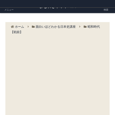
まなれきドットコム
メニュー
検索
ホーム
面白いほどわかる日本史講座
昭和時代
【戦前】