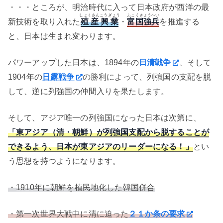
・・・ところが、明治時代に入って日本政府が西洋の最
しょくさんこうぎょう
ふこくきょうへい
新技術を取り入れた
殖産興業
・
富国強兵
を推進する
と、日本は生まれ変わります。
パワーアップした日本は、1894年の
日清戦争
、そして
1904年の
日露戦争
の勝利によって、列強国の支配を脱
して、逆に列強国の仲間入りを果たします。
そして、アジア唯一の列強国になった日本は次第に、
「東アジア（清・朝鮮）が列強国支配から脱することが
できるよう、日本が東アジアのリーダーになる！」
とい
う思想を持つようになります。
・1910年に朝鮮を植民地化した韓国併合
・第一次世界大戦中に清に迫った
２１か条の要求