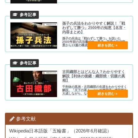
いる人を一覧比較表でまとめています。
孫子の兵法をわかりやすく解説！「戦
わずして勝つ」2500年の知恵【名言・
内容まとめ】
孫子の兵法は「戦わずして勝つ」を説いた
2500年前の兵法書です。著者・孫武の時代背
景から13篇の構成、有名な名言（敵を知り己を
知れば）の意味、現代ビジネスへの活用法ま
で、中高生にもわかりやすく解説します。
古田織部とはどんな人？わかりやすく
解説【利休の後継・織部焼・切腹の真
相】
千利休の高弟・古田織部の生涯をわかりやすく
解説。「天下の茶人」として織部流・織部焼を
大成しながら、なぜ大坂の陣後に切腹を命じら
れたのか？利休との美学の違い、キリシタン説
の謎も紹介します。
参考文献
Wikipedia日本語版「五輪書」（2026年6月確認）