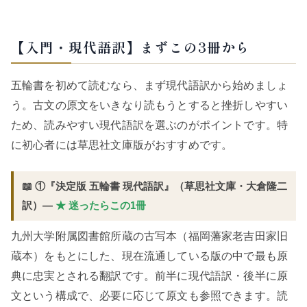
【入門・現代語訳】まずこの3冊から
五輪書を初めて読むなら、まず現代語訳から始めましょ
う。古文の原文をいきなり読もうとすると挫折しやすい
ため、読みやすい現代語訳を選ぶのがポイントです。特
に初心者には草思社文庫版がおすすめです。
📖 ①『決定版 五輪書 現代語訳』（草思社文庫・大倉隆二
訳）―
★ 迷ったらこの1冊
九州大学附属図書館所蔵の古写本（福岡藩家老吉田家旧
蔵本）をもとにした、現在流通している版の中で最も原
典に忠実とされる翻訳です。前半に現代語訳・後半に原
文という構成で、必要に応じて原文も参照できます。読