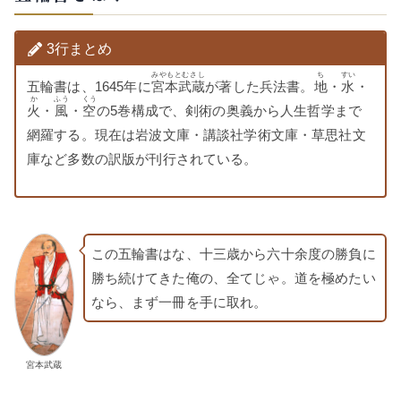
3行まとめ
みやもとむさし
ち
すい
五輪書は、1645年に
宮本武蔵
が著した兵法書。
地
・
水
・
か
ふう
くう
火
・
風
・
空
の5巻構成で、剣術の奥義から人生哲学まで
網羅する。現在は岩波文庫・講談社学術文庫・草思社文
庫など多数の訳版が刊行されている。
この五輪書はな、十三歳から六十余度の勝負に
勝ち続けてきた俺の、全てじゃ。道を極めたい
なら、まず一冊を手に取れ。
宮本武蔵