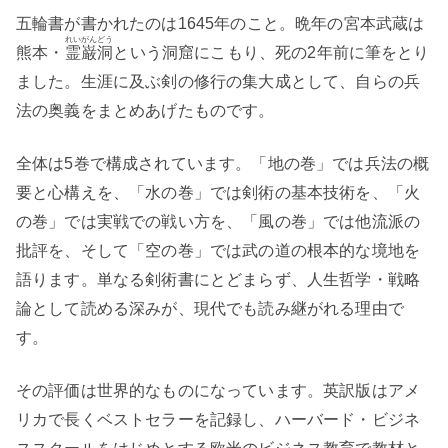
五輪書が書かれたのは1645年のこと。晩年の宮本武蔵は
れいがんどう
熊本・
霊巌洞
という洞窟にこもり、死の2年前に筆をとり
ました。生涯に及ぶ剣の修行の集大成として、自らの兵
法の奥義をまとめあげたものです。
全体は5巻で構成されています。「地の巻」では兵法の概
要と心構えを、「水の巻」では剣術の基本技術を、「火
の巻」では実戦での戦い方を、「風の巻」では他流派の
批評を、そして「空の巻」では武の道の根本的な境地を
語ります。単なる剣術書にとどまらず、人生哲学・戦略
論として読める深みが、現代でも読み継がれる理由で
す。
その評価は世界的なものになっています。英訳版はアメ
リカで長くベストセラーを記録し、ハーバード・ビジネ