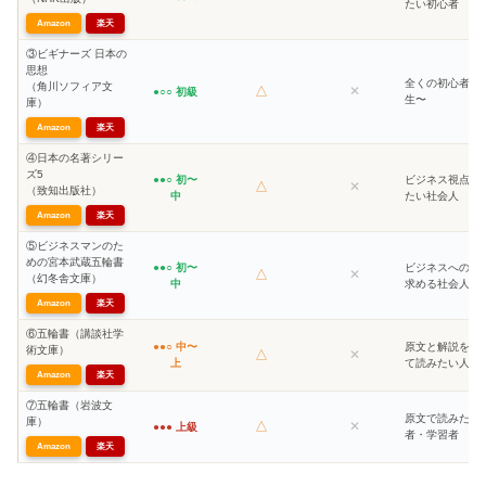
たい初心者
Amazon
楽天
③ビギナーズ 日本の
思想
全くの初心者・
（角川ソフィア文
△
✕
●○○ 初級
生〜
庫）
Amazon
楽天
④日本の名著シリー
ズ5
●●○ 初〜
ビジネス視点で
△
✕
（致知出版社）
中
たい社会人
Amazon
楽天
⑤ビジネスマンのた
めの宮本武蔵五輪書
●●○ 初〜
ビジネスへの応
△
✕
（幻冬舎文庫）
中
求める社会人
Amazon
楽天
⑥五輪書（講談社学
●●○ 中〜
原文と解説を並
術文庫）
△
✕
上
て読みたい人
Amazon
楽天
⑦五輪書（岩波文
原文で読みたい
庫）
△
✕
●●● 上級
者・学習者
Amazon
楽天