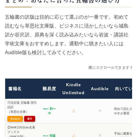
五輪書の訳版は目的に応じて選ぶのが一番です。初めて
読むなら草思社文庫版、ビジネスに活かしたいなら城島
訳か谷沢訳、原典を深く読み込みたいなら岩波・講談社
学術文庫をおすすめします。通勤中に聴きたい人には
Audible版も検討してみてください。
横にスクロールできます
Kindle
書籍名
難易度
Audible
向いてい
Unlimited
①決定版 五輪書 現代
語訳
●●○ 初〜
初めて読む人・
△
✕
（草思社文庫）
中
やすさ重視
Amazon
楽天
②NHK100分de名著
ブックス
手短に概要をつ
△
✕
●○○ 初級
（NHK出版）