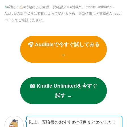
○
△
✕
=対応／
=時期により変動・要確認／
=対象外。Kindle Unlimited・
Audibleの対応状況は時期によって変わるため、最新情報は各書籍のAmazon
ページでご確認ください。
🎧 Audibleで今すぐ試してみる
→
📖 Kindle Unlimitedを今すぐ
試す →
以上、五輪書のおすすめ本7選まとめでした！