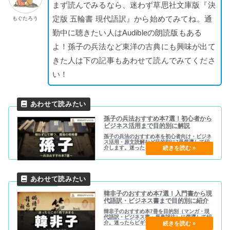
まず読んでみるなら、迷わず草思社文庫版『決
定版 五輪書 現代語訳』から始めてみてね。通
もぐたろう
勤中に聴きたい人はAudibleの朗読版もある
よ！孫子の兵法など東洋の古典にも興味が出て
きた人は下の記事もあわせて読んでみてくださ
い！
孫子の兵法おすすめ本7選！初心者から
ビジネス活用まで目的別に解説
孫子の兵法のおすすめ本を初心者向け・ビジネ
ス活用・原文読解など目的別に7冊厳選して紹
介します。迷ったら守屋淳『最高の戦略教科書
孫子』がベスト。Kindle Unlimited・Audible
対応も確認済みです。
韓非子のおすすめ本7選！入門書から現
代語訳・ビジネス書まで目的別に紹介
韓非子のおすすめ本7冊を目的別（マンガ・現
代語訳・ビジネス書・原典訳注）に厳選して紹
介。迷ったらビギナーズクラシックスからスタ
ート！難易度・Kindle Unlimited対応・向いて