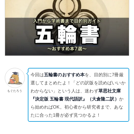
今回は
五輪書のおすすめ本
を、目的別に7冊厳
選してまとめたよ！「どの訳版を読めばいいか
わからない」という人は、迷わず
草思社文庫
もぐたろう
『決定版 五輪書 現代語訳』（大倉隆二訳）
か
ら始めればOK。初心者から研究者まで、あな
たに合った1冊が必ず見つかるよ！