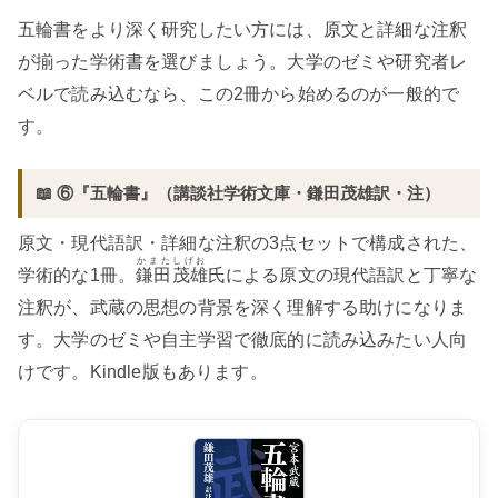
五輪書をより深く研究したい方には、原文と詳細な注釈
が揃った学術書を選びましょう。大学のゼミや研究者レ
ベルで読み込むなら、この2冊から始めるのが一般的で
す。
📖 ⑥『五輪書』（講談社学術文庫・鎌田茂雄訳・注）
原文・現代語訳・詳細な注釈の3点セットで構成された、
かまたしげお
学術的な1冊。
鎌田茂雄
氏による原文の現代語訳と丁寧な
注釈が、武蔵の思想の背景を深く理解する助けになりま
す。大学のゼミや自主学習で徹底的に読み込みたい人向
けです。Kindle版もあります。