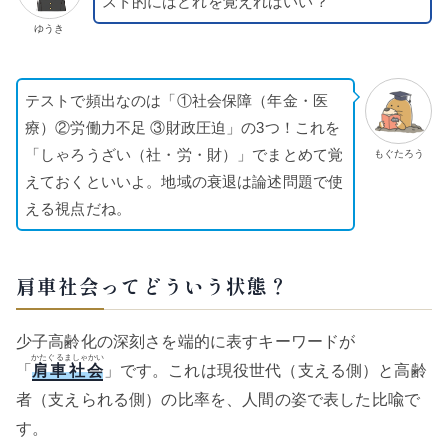
スト的にはどれを覚えればいい？
ゆうき
テストで頻出なのは「①社会保障（年金・医
療）②労働力不足 ③財政圧迫」の3つ！これを
「しゃろうざい（社・労・財）」でまとめて覚
もぐたろう
えておくといいよ。地域の衰退は論述問題で使
える視点だね。
肩車社会ってどういう状態？
少子高齢化の深刻さを端的に表すキーワードが
かたぐるましゃかい
「
肩車社会
」です。これは現役世代（支える側）と高齢
者（支えられる側）の比率を、人間の姿で表した比喩で
す。