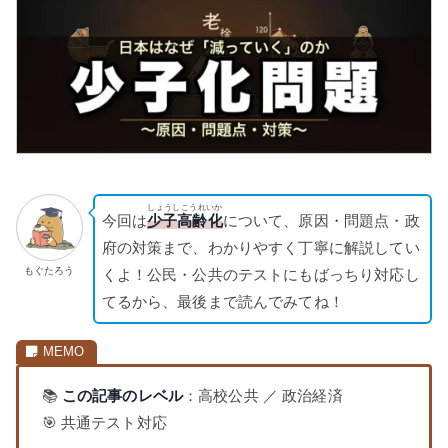
しょうしこうれいか
今回は
少子高齢化
について、原因・問題点・政
府の対策まで、わかりやすく丁寧に解説してい
もぐたろう
くよ！公民・公共のテストにもばっちり対応し
てるから、最後まで読んでみてね！
📚
この記事のレベル
：高校公共 ／ 政治経済
🎯 共通テスト対応