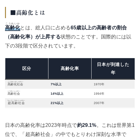
■高齢化とは
こうれいか
高齢化
とは、総人口に占める
65歳以上の高齢者の割合
（高齢化率）が上昇する
状態のことです。国際的には以
下の3段階で区分されています。
日本が到達した
区分
高齢化率
年
こうれいかしゃかい
高齢化社会
7%以上
1970年
こうれいしゃかい
高齢社会
14%以上
1994年
ちょうこうれいしゃかい
超高齢社会
21%以上
2007年
日本の高齢化率は2023年時点で
約29.1%
。これは世界第1
位で、「超高齢社会」の中でもとりわけ深刻な水準で