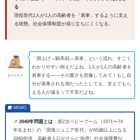
る
現役世代1人が1人の高齢者を「肩車」するように支え
る状態。社会保障制度が成り立ちにくくなる。
「胴上げ→騎馬戦→肩車」という流れ、すごく
わかりやすい例えだよね。1人が1人の高齢者を
肩車する——その重さを想像してみて！もし自
もぐたろう
分が肩車される側だったとしても、支えてもら
える人が減るって不安だよね。
📌
2040年問題とは
：第2次ベビーブーム（1971〜74
年生まれ）の「団塊ジュニア世代」が65歳以上になる
2040年頃、高齢者人口がさらに急増し社会保障費が