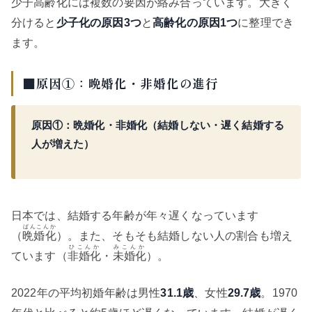
少子高齢化には複数の要因が絡み合っています。大きく
分けると
少子化の原因3つ
と
高齢化の原因1つ
に整理でき
ます。
■原因①：晩婚化・非婚化の進行
原因①：晩婚化・非婚化（結婚しない・遅く結婚する
人が増えた）
日本では、結婚する年齢が年々遅くなっています
ばんこんか
（
晩婚化
）。また、そもそも結婚しない人の割合も増え
ひこんか
みこんか
ています（
非婚化
・
未婚化
）。
2022年の平均初婚年齢は男性
31.1歳
、女性
29.7歳
。1970