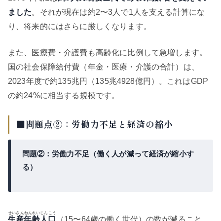
ました
。それが現在は約2〜3人で1人を支える計算にな
り、将来的にはさらに厳しくなります。
また、医療費・介護費も高齢化に比例して急増します。
国の社会保障給付費（年金・医療・介護の合計）は、
2023年度で約135兆円（135兆4928億円）。これはGDP
の約24%に相当する規模です。
■問題点②：労働力不足と経済の縮小
問題②：労働力不足（働く人が減って経済が縮小す
る）
せいさんねんれいじんこう
生産年齢人口
（15〜64歳の働く世代）の数が減ること