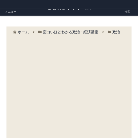
まなれきドットコム
メニュー
検索
ホーム
面白いほどわかる政治・経済講座
政治