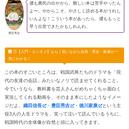
儂も農民の出やから、難しい本は苦手やったん
よ〜。やからこそ、やさしく読める本がうれし
いんよな！こういう本があったら、儂ももっと
早う出世できたかもしれんわ。
豊臣秀吉
①【入門・エンタメ】なら｜笑いながら信長・秀吉・家康が一
気にわかる！
この本のすごいところは、戦国武将たちのドラマを「現
代の友達の会話」みたいなノリで読ませてくれること。
今でいうなら、教科書を芸人さんがめちゃくちゃ面白く
実況してくれる動画を、そのまま本にしたようなイメー
ジだよ。
織田信長
・
豊臣秀吉
・
徳川家康
という主
役3人の人生ドラマを、笑って泣いて読んでいるうちに、
戦国時代の全体像が自然と頭に入ってきます。