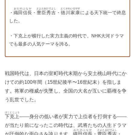
おだのぶなが
とよとみひでよし
とくがわいえやす
・
織田信長
・
豊臣秀吉
・
徳川家康
による天下統一で終息
した。
・下克上が横行した実力主義の時代で、NHK大河ドラマ
でも最多の人気テーマを誇る。
戦国時代は、日本の室町時代末期から安土桃山時代にか
けての約100年間（15世紀後半〜16世紀末）を指しま
す。将軍の権威が失墜し、全国の大名が互いに覇権を争
う乱世でした。
げこくじょう
下克上
——身分の低い者が実力で上位者を打倒する——
が当たり前になったこの時代は、武将たちの人生ドラマ
おだのぶなが
とよとみひでよし
が圧倒的な面白さを誇ります。
織田信長
・
豊臣秀吉
・