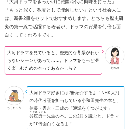
「大河ドラマをきっかけに戦国時代に興味を持った」
「もっと深く、教養として理解したい」という社会人に
は、新書2冊をセットでおすすめします。どちらも歴史研
究の第一線で活躍する著者が、ドラマの背景を何倍も面
白くしてくれる本です。
大河ドラマを見ていると、歴史的な背景がわか
らないシーンがあって……。ドラマをもっと深
く楽しむための本ってあるかしら？
あゆみ
大河ドラマ好きには2冊紹介するよ！NHK大河
の時代考証を担当している小和田先生の本と、
信長・秀吉・三成の「通説をくつがえす」
もぐたろう
ござゆういち
呉座勇一
先生の本。この2冊を読むと、ドラマ
が10倍面白くなるよ！