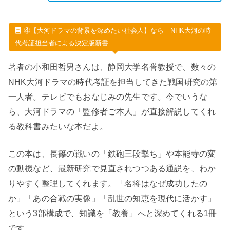
④【大河ドラマの背景を深めたい社会人】なら｜NHK大河の時
代考証担当者による決定版新書
著者の小和田哲男さんは、静岡大学名誉教授で、数々の
NHK大河ドラマの時代考証を担当してきた戦国研究の第
一人者。テレビでもおなじみの先生です。今でいうな
ら、大河ドラマの「監修者ご本人」が直接解説してくれ
る教科書みたいな本だよ。
この本は、長篠の戦いの「鉄砲三段撃ち」や本能寺の変
の動機など、最新研究で見直されつつある通説を、わか
りやすく整理してくれます。「名将はなぜ成功したの
か」「あの合戦の実像」「乱世の知恵を現代に活かす」
という3部構成で、知識を「教養」へと深めてくれる1冊
です。