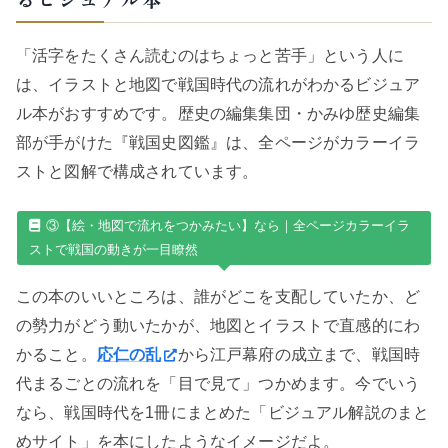
「活字をたくさん読むのはちょっと苦手」という人に
は、イラストと地図で戦国時代の流れがわかるビジュア
ル本がおすすめです。歴史の編集集団・かみゆ歴史編集
部が手がけた『戦国史図鑑』は、全ページがカラーイラ
ストと図解で構成されています。
③【絵・地図で流れをつかみたい】なら｜全ページカラーイラ
ストで戦国の動きが一目瞭然
この本のいいところは、誰がどこを支配していたか、ど
の勢力がどう動いたかが、地図とイラストで直感的にわ
かること。
応仁の乱
から江戸幕府の成立まで、戦国時
代まるごとの流れを「目で見て」つかめます。今でいう
なら、戦国時代を1冊にまとめた「ビジュアル解説のまと
めサイト」を本にしたようなイメージだよ。