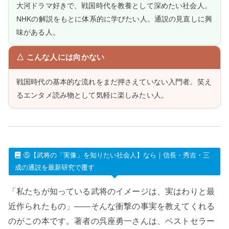
大河ドラマ好きで、戦国時代を教養として深めたい社会人。
NHKの解説をもとに体系的に学びたい人。通説の見直しに興
味がある人。
△ こんな人には向かない
戦国時代の基本的な流れをまだ押さえていない入門者。笑え
るエンタメ読み物として気軽に楽しみたい人。
⑤【武将の「実像」を知りたい社会人】なら｜信長・秀吉・三
成の通説を最新研究で覆す
「私たちが知っている武将のイメージは、実はわりと最
近作られたもの」——そんな衝撃の事実を教えてくれる
のがこの本です。著者の呉座勇一さんは、ベストセラー