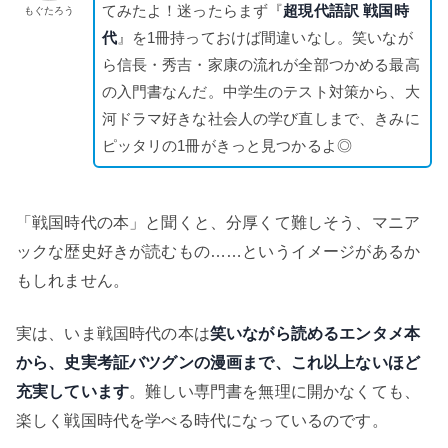
てみたよ！迷ったらまず『
超現代語訳 戦国時
もぐたろう
代
』を1冊持っておけば間違いなし。笑いなが
ら信長・秀吉・家康の流れが全部つかめる最高
の入門書なんだ。中学生のテスト対策から、大
河ドラマ好きな社会人の学び直しまで、きみに
ピッタリの1冊がきっと見つかるよ◎
「戦国時代の本」と聞くと、分厚くて難しそう、マニア
ックな歴史好きが読むもの……というイメージがあるか
もしれません。
実は、いま戦国時代の本は
笑いながら読めるエンタメ本
から、史実考証バツグンの漫画まで、これ以上ないほど
充実しています
。難しい専門書を無理に開かなくても、
楽しく戦国時代を学べる時代になっているのです。