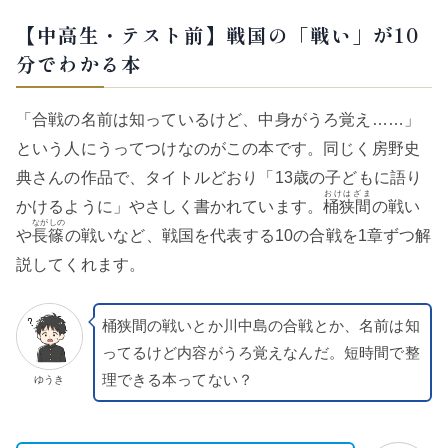
【中高生・テスト前】戦国の「戦い」が10
分でわかる本
「合戦の名前は知っているけど、中身がうろ覚え……」
という人にうってつけなのがこの本です。同じく房野史
典さんの作品で、タイトルどおり「13歳の子どもに語り
おけはざま
かけるように」やさしく書かれています。
桶狭間
の戦い
ながしの
や
長篠
の戦いなど、戦国を代表する10の合戦を1章ずつ解
説してくれます。
桶狭間の戦いとか川中島の合戦とか、名前は知
ってるけど内容がうろ覚えなんだ。短時間で整
理できる本ってない？
ゆうき