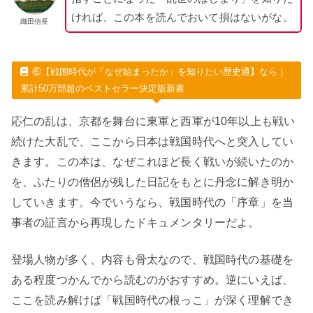
ければ、この本を読んでおいて損はないがな。
織田信長
⑥【戦国時代が「なぜ始まったか」を知りたい歴史通】なら｜
累計50万部超のベストセラー決定版新書
応仁の乱は、京都を舞台に東軍と西軍が10年以上も戦い
続けた大乱で、ここから日本は戦国時代へと突入してい
きます。この本は、なぜこれほど長く戦いが続いたのか
を、ふたりの僧侶が残した日記をもとに丹念に解き明か
していきます。今でいうなら、戦国時代の「序章」を当
事者の証言から再現したドキュメンタリーだよ。
登場人物が多く、内容も骨太なので、戦国時代の基礎を
ある程度つかんでから読むのがおすすめ。逆にいえば、
ここを読み解けば「戦国時代の根っこ」が深く理解でき