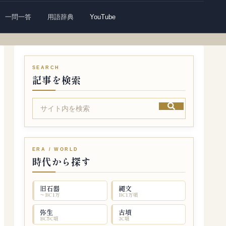
一問一答
用語辞典
YouTube
記事を検索
時代から探す
旧石器
縄文
〜BC1万
BC1万頃
弥生
古墳
BC5C頃
3C頃