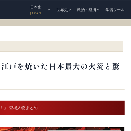
日本史
世界史
政治・経済
学習ツール
JAPAN
？江戸を焼いた日本最大の火災と驚
弟！」 登場人物まとめ