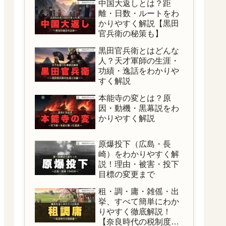
中国大返しとは？距
離・日数・ルートをわ
かりやすく解説【黒田
官兵衛の秘策も】
黒田官兵衛とはどんな
人？天才軍師の生涯・
功績・逸話をわかりや
すく解説
本能寺の変とは？原
因・動機・黒幕説をわ
かりやすく解説
原爆投下（広島・長
崎）をわかりやすく解
説！理由・被害・投下
目標の変更まで
租・調・庸・雑傜・出
挙、すべて簡単にわか
りやすく徹底解説！
【奈良時代の税制度を