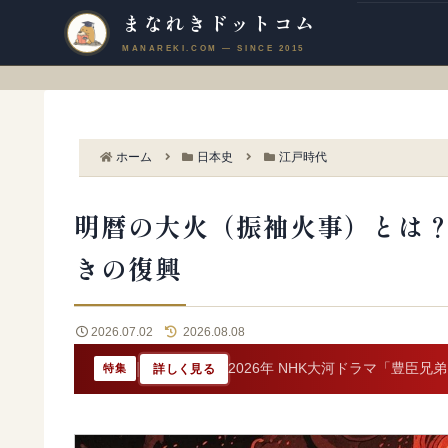
まなれきドットコム
ホーム
日本史
江戸時代
明暦の大火（振袖火事）とは
きの復興
2026.07.02
2026.08.08
|
2026年 NHK大河ドラマ「豊臣兄
詳しく見る
特集