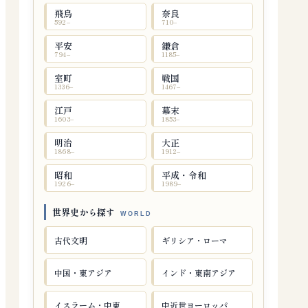
飛鳥
奈良
592–
710–
平安
鎌倉
794–
1185–
室町
戦国
1336–
1467–
江戸
幕末
1603–
1853–
明治
大正
1868–
1912–
昭和
平成・令和
1926–
1989–
世界史から探す
古代文明
ギリシア・ローマ
中国・東アジア
インド・東南アジア
イスラーム・中東
中近世ヨーロッパ