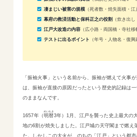
凄まじい被害の規模
（死者数・焼失面積・江
幕府の救済活動と保科正之の役割
（炊き出し
江戸大改造の内容
（広小路・両国橋・寺社移
テストに出るポイント
（年号・人物名・復興
「振袖火事」という名前から、振袖が燃えて火事が
は、振袖が直接の原因だったという歴史的記録は一
のままなんです。
めいれき
1657年（
明暦
3年）1月、江戸を襲った史上最大の
地の6割が焼失しました。江戸城の天守閣まで燃え
た。しかしこの大火が、のちの「江戸」という都市