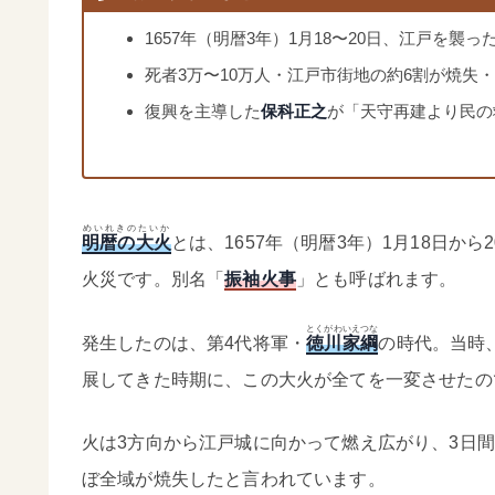
1657年（明暦3年）1月18〜20日、江戸を
死者3万〜10万人・江戸市街地の約6割が焼失
復興を主導した
保科正之
が「天守再建より民の
めいれきのたいか
明暦の大火
とは、1657年（明暦3年）1月18日
火災です。別名「
振袖火事
」とも呼ばれます。
とくがわいえつな
発生したのは、第4代将軍・
徳川家綱
の時代。当時
展してきた時期に、この大火が全てを一変させたの
火は3方向から江戸城に向かって燃え広がり、3日
ぼ全域が焼失したと言われています。