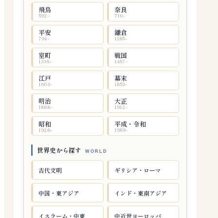
飛鳥
奈良
592–
710–
平安
鎌倉
794–
1185–
室町
戦国
1336–
1467–
江戸
幕末
1603–
1853–
明治
大正
1868–
1912–
昭和
平成・令和
1926–
1989–
世界史から探す
古代文明
ギリシア・ローマ
中国・東アジア
インド・東南アジア
イスラーム・中東
中近世ヨーロッパ