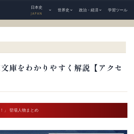
日本史
世界史
政治・経済
学習ツール
JAPAN
家文庫をわかりやすく解説【アクセ
弟！」 登場人物まとめ