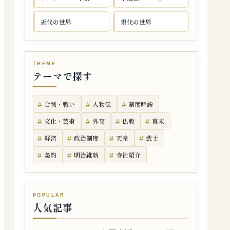
近代の世界
現代の世界
テーマで探す
合戦・戦い
人物伝
制度解説
文化・芸術
外交
仏教
幕末
経済
政治制度
天皇
武士
条約
明治維新
寺社紹介
人気記事