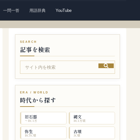
一問一答
用語辞典
YouTube
記事を検索
時代から探す
旧石器
縄文
〜BC1万
BC1万頃
弥生
古墳
BC5C頃
3C頃