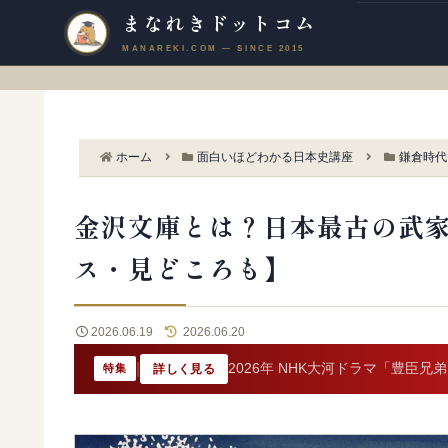
まなれきドットコム
ホーム
面白いほどわかる日本史講座
鎌倉時代
金沢文庫とは？日本最古の武
ス・見どころも】
2026.06.19
2026.06.20
|
2026年 NHK大河ドラマ「豊臣兄
詳しく見る
特集