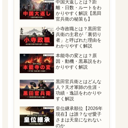
中国大返しとは？距
離・日数・ルートをわ
かりやすく解説【黒田
官兵衛の秘策も】
小寺政職とは？黒田官
兵衛の主君が「裏切り
者」と呼ばれた理由を
わかりやすく解説
本能寺の変とは？原
因・動機・黒幕説をわ
かりやすく解説
黒田官兵衛とはどんな
人？天才軍師の生涯・
功績・逸話をわかりや
すく解説
皇位継承順位【2026年
現在】は誰？なぜ愛子
さまは天皇になれない
のか