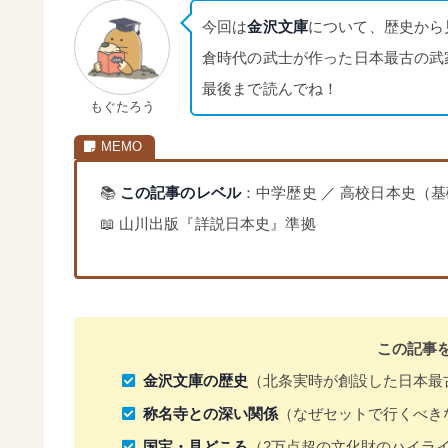
今回は
金沢文庫
について、歴史から
倉時代の武士が作った日本最古の武
最後まで読んでね！
もぐたろう
📚
この記事のレベル
：中学歴史 ／ 高校日本史（
📖 山川出版『詳説日本史』準拠
この記事
金沢文庫の歴史
（北条実時が創設した日本最
称名寺との深い関係
（なぜセットで行くべき
国宝・見どころ
（2万点超の文化財のハイラ