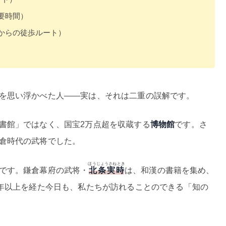
要時間）
からの徒歩ルート）
を思い浮かべた人——実は、それは二重の誤解です。
書館」ではなく、国宝2万点超を収蔵する
博物館
です。さ
倉時代の武将でした。
ほうじょうさねとき
です。鎌倉幕府の武将・
北条実時
は、和漢の書籍を集め、
0年以上を経た今日も、私たちが訪れることのできる「知の