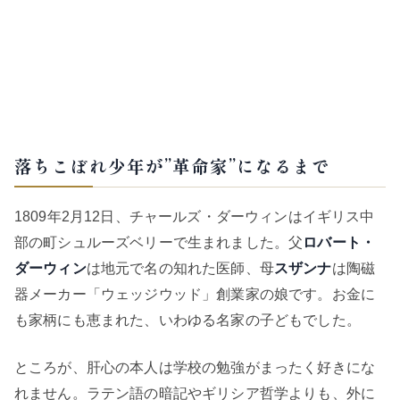
落ちこぼれ少年が”革命家”になるまで
1809年2月12日、チャールズ・ダーウィンはイギリス中
部の町シュルーズベリーで生まれました。父
ロバート・
ダーウィン
は地元で名の知れた医師、母
スザンナ
は陶磁
器メーカー「ウェッジウッド」創業家の娘です。お金に
も家柄にも恵まれた、いわゆる名家の子どもでした。
ところが、肝心の本人は学校の勉強がまったく好きにな
れません。ラテン語の暗記やギリシア哲学よりも、外に