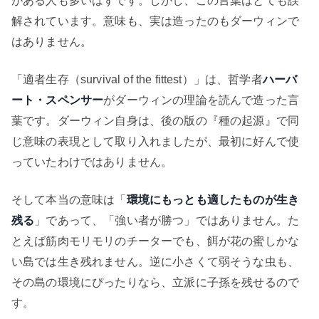
がある人も多いはずです。しかし、この言葉はとても誤
解されています。意味も、実は造ったのもダーウィンで
はありません。
「適者生存（survival of the fittest）」は、哲学者
ハーバ
ート・スペンサー
がダーウィンの理論を読んで造った言
葉です。ダーウィン自身は、後の版の『種の起源』で同
じ意味の表現として取り入れましたが、最初に好んで使
っていたわけではありません。
そして本当の意味は「
環境にもっとも適したものが生き
残る
」であって、「強い者が勝つ」ではありません。た
とえば筋肉モリモリのチーターでも、餌が花の蜜しかな
い島では生き残れません。逆に小さくて弱そうな虫も、
その島の環境にぴったりなら、立派に子孫を残せるので
す。