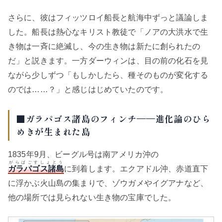
さらに、彼はフィッツロイ船長と航海中ずっと議論しま
した。船長は熱心なキリスト教徒で「ノアの大洪水で生
き物は一斉に絶滅し、今の生き物は新たに創られたの
だ」と説きます。一方ダーウィンは、目の前の化石を見
ながら少しずつ「もしかしたら、種そのものが変化する
のでは……？」と感じはじめていたのです。
■ガラパゴス諸島のフィンチ——進化論のひら
めきが生まれた島
1835年9月、ビーグル号は南アメリカ沖の
がらぱごすしょとう
ガラパゴス諸島
に到着します。エクアドル沖、赤道直下
に浮かぶ火山島の集まりで、ゾウガメやイグアナなど、
他の場所では見られない生き物の宝庫でした。