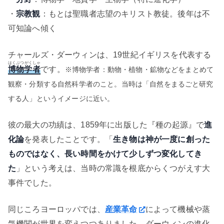
・
宗教観
：もとは聖職者志望のキリスト教徒。後年は不
可知論へ傾く
チャールズ・ダーウィンは、19世紀イギリスを代表する
はくぶつがくしゃ
博物学者
です。
※博物学者：動物・植物・鉱物などをまとめて
観察・分類する自然科学者のこと。当時は「自然をまるごと研究
する人」というイメージに近い。
彼の最大の功績は、1859年に出版した『種の起源』で
進
化論
を発表したことです。「
生き物は神が一度に創った
ものではなく、長い時間をかけて少しずつ変化してき
た
」という考えは、当時の常識を根底からくつがえす大
事件でした。
同じころヨーロッパでは、
産業革命
によって機械や蒸
気機関が世界を変えつつありました。ダーウィンの進化