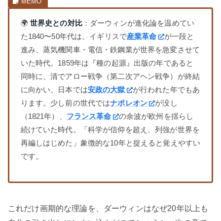
🌍
世界史との対比
：ダーウィンが進化論を温めてい
た1840〜50年代は、イギリスで
産業革命
が一段と
進み、蒸気機関車・電信・鉄鋼業が世界を急変させて
いた時代。1859年は『種の起源』出版の年であると
同時に、清でアロー戦争（第二次アヘン戦争）が終結
に向かい、日本では
安政の大獄
が行われた年でもあ
ります。少し前の世代では
ナポレオン
が没し
（1821年）、
フランス革命
の余波が欧州を揺らし
続けていた時代。「科学が信仰を超え、列強が世界を
再編しはじめた」象徴的な10年と捉えると覚えやすい
です。
これだけ画期的な理論を、ダーウィンはなぜ20年以上も