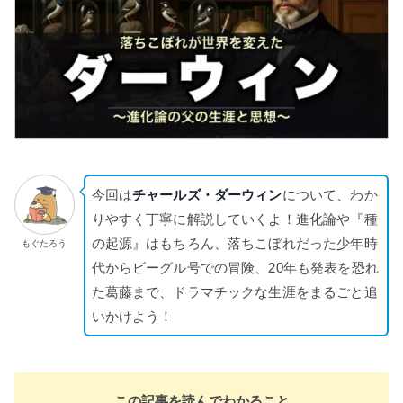
今回は
チャールズ・ダーウィン
について、わか
りやすく丁寧に解説していくよ！進化論や『種
の起源』はもちろん、落ちこぼれだった少年時
もぐたろう
代からビーグル号での冒険、20年も発表を恐れ
た葛藤まで、ドラマチックな生涯をまるごと追
いかけよう！
この記事を読んでわかること