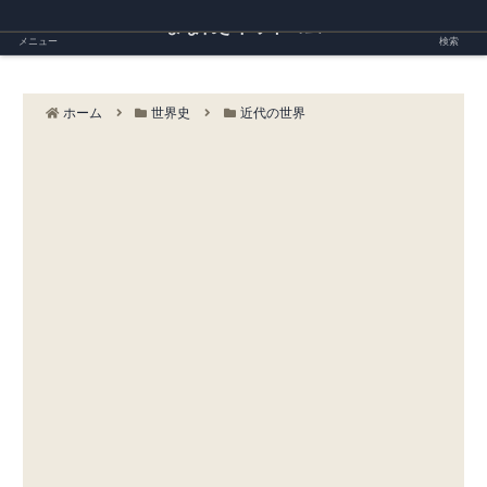
まなれきドットコム
メニュー
検索
ホーム
世界史
近代の世界