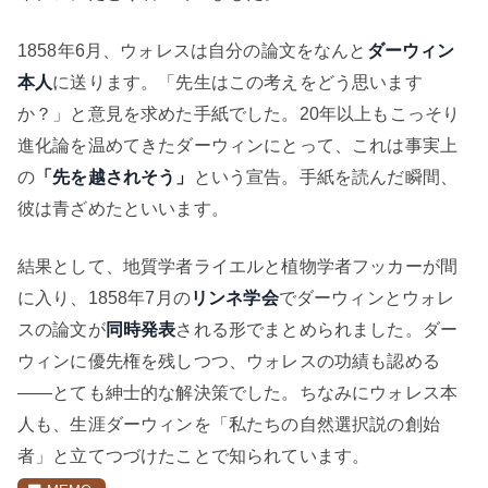
1858年6月、ウォレスは自分の論文をなんと
ダーウィン
本人
に送ります。「先生はこの考えをどう思います
か？」と意見を求めた手紙でした。20年以上もこっそり
進化論を温めてきたダーウィンにとって、これは事実上
の
「先を越されそう」
という宣告。手紙を読んだ瞬間、
彼は青ざめたといいます。
結果として、地質学者ライエルと植物学者フッカーが間
に入り、1858年7月の
リンネ学会
でダーウィンとウォレ
スの論文が
同時発表
される形でまとめられました。ダー
ウィンに優先権を残しつつ、ウォレスの功績も認める
——とても紳士的な解決策でした。ちなみにウォレス本
人も、生涯ダーウィンを「私たちの自然選択説の創始
者」と立てつづけたことで知られています。