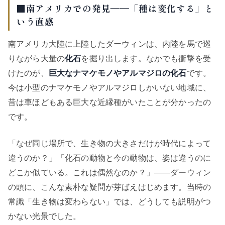
■南アメリカでの発見——「種は変化する」と
いう直感
南アメリカ大陸に上陸したダーウィンは、内陸を馬で巡
りながら大量の
化石
を掘り出します。なかでも衝撃を受
けたのが、
巨大なナマケモノやアルマジロの化石
です。
今は小型のナマケモノやアルマジロしかいない地域に、
昔は車ほどもある巨大な近縁種がいたことが分かったの
です。
「なぜ同じ場所で、生き物の大きさだけが時代によって
違うのか？」「化石の動物と今の動物は、姿は違うのに
どこか似ている。これは偶然なのか？」——ダーウィン
の頭に、こんな素朴な疑問が芽ばえはじめます。当時の
常識「生き物は変わらない」では、どうしても説明がつ
かない光景でした。