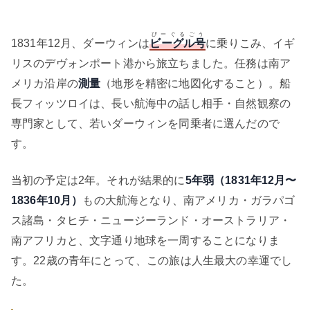
びーぐるごう
1831年12月、ダーウィンは
ビーグル号
に乗りこみ、イギ
リスのデヴォンポート港から旅立ちました。任務は南ア
メリカ沿岸の
測量
（地形を精密に地図化すること）。船
長フィッツロイは、長い航海中の話し相手・自然観察の
専門家として、若いダーウィンを同乗者に選んだので
す。
当初の予定は2年。それが結果的に
5年弱（1831年12月〜
1836年10月）
もの大航海となり、南アメリカ・ガラパゴ
ス諸島・タヒチ・ニュージーランド・オーストラリア・
南アフリカと、文字通り地球を一周することになりま
す。22歳の青年にとって、この旅は人生最大の幸運でし
た。