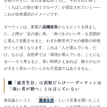
き残りやすい。世代を重ねるうちに、それぞれの島で
「くちばしの形が違うグループ」が固定されていく——
これが自然選択のイメージです。
ダーウィンは、家畜の
品種改良
からもヒントを得まし
た。人間が「足の速い馬」「肉づきのいい牛」を意図的
に選んで交配させると、わずか数世代でその種類の特徴
がぐっと強くなります。これは「人が選んでいる」だ
け。ならば、自然界では「環境が選んでいる」ことにな
る——そう考えると、長い時間さえあれば、種そのもの
が大きく変わっていくのも不思議ではありません。
■「適者生存」は誤解だらけ——ダーウィンは
「強い者が勝つ」とは言っていない
てきしゃせいぞん
進化論というと、「
適者生存
」という言葉を聞いたこと