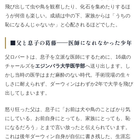
飛び出して虫や鳥を観察したり、化石を集めたりするほ
うが何倍も楽しい。成績は中の下、家族からは「うちの
恥になるんじゃないか」と心配されるほどでした。
■父と息子の葛藤——医師になれなかった少年
父ロバートは、息子を立派な医師にするために、16歳の
チャールズを
エジンバラ大学医学部
へ送り出します。し
かし当時の医学はまだ麻酔のない時代。手術現場の生々
しさに耐えられず、ダーウィンはわずか2年で大学を飛び
出してしまいます。
怒り狂った父は、息子に「お前は犬や鳥のことばかり気
にしている。お前自身にとっても、家族にとっても、恥
になるだろう」とまで言い放ったと伝えられています。
これは後年ダーウィン自身が自伝に書き残した、生涯忘