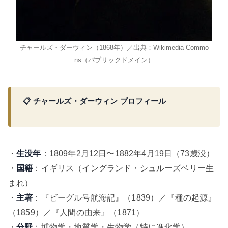
チャールズ・ダーウィン（1868年）／出典：Wikimedia Commo
ns（パブリックドメイン）
📋 チャールズ・ダーウィン プロフィール
・
生没年
：1809年2月12日〜1882年4月19日（73歳没）
・
国籍
：イギリス（イングランド・シュルーズベリー生
まれ）
・
主著
：『ビーグル号航海記』（1839）／『種の起源』
（1859）／『人間の由来』（1871）
・
分野
：博物学・地質学・生物学（特に進化学）