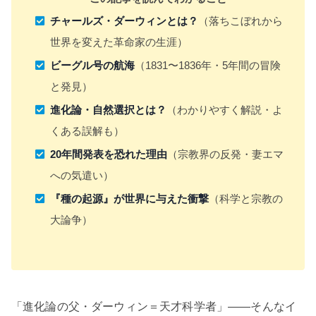
チャールズ・ダーウィンとは？
（落ちこぼれから
世界を変えた革命家の生涯）
ビーグル号の航海
（1831〜1836年・5年間の冒険
と発見）
進化論・自然選択とは？
（わかりやすく解説・よ
くある誤解も）
20年間発表を恐れた理由
（宗教界の反発・妻エマ
への気遣い）
『種の起源』が世界に与えた衝撃
（科学と宗教の
大論争）
「進化論の父・ダーウィン＝天才科学者」——そんなイ