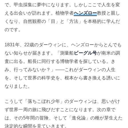
で、甲虫採集に夢中になります。しかしここで人生を変
える出会いが訪れます。植物学者
ヘンズロー
教授と親し
くなり、自然観察の「目」と「方法」を本格的に学んだ
のです。
1831年、22歳のダーウィンに、ヘンズローからとんでも
ない知らせが届きます。「測量船
ビーグル号
が南米の調
査に出る。船長に同行する博物学者を探している。き
み、行ってみないか？」——これがダーウィンの人生
を、そして世界の科学史を、根本から書き換える誘いに
なりました。
こうして「落ちこぼれ少年」のダーウィンは、思いがけ
ず世界一周の旅に飛びだすことになります。次の章で
は、その5年間の冒険、そして「進化論」の種が芽生えた
決定的な瞬間を見ていきます。