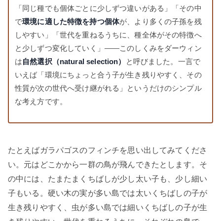
「同じ種でも個体ごとに少しずつ違いがある」「その中
で
環境に適した特徴を持つ個体
が、より多くの子孫を残
しやすい」「世代を重ねるうちに、種全体がその特徴へ
と少しずつ変化していく」——このしくみをダーウィン
は
自然選択（natural selection）
と呼びました。一言で
いえば「環境にちょっと合う子が生き残りやすく、その
性質が次の世代へ受け継がれる」というだけのシンプル
な考え方です。
たとえばガラパゴスのフィンチを思い出してみてくださ
い。元はどこかから一群の鳥が飛んできたとします。そ
の中には、たまたまくちばしが少し太い子も、少し細い
子もいる。硬い木の実が多い島では太いくちばしの子が
生き残りやすく、虫が多い島では細いくちばしの子が生