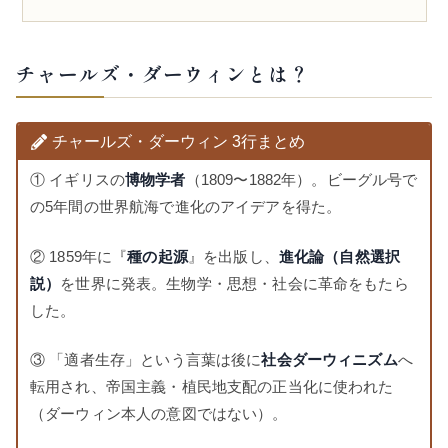
チャールズ・ダーウィンとは？
チャールズ・ダーウィン 3行まとめ
① イギリスの
博物学者
（1809〜1882年）。ビーグル号で
の5年間の世界航海で進化のアイデアを得た。
② 1859年に『
種の起源
』を出版し、
進化論（自然選択
説）
を世界に発表。生物学・思想・社会に革命をもたら
した。
③ 「適者生存」という言葉は後に
社会ダーウィニズム
へ
転用され、帝国主義・植民地支配の正当化に使われた
（ダーウィン本人の意図ではない）。