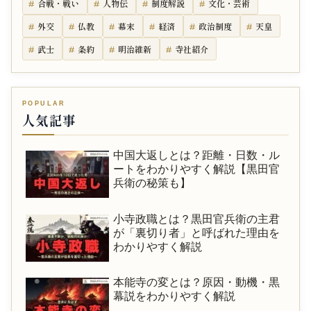
合戦・戦い
人物伝
制度解説
文化・芸術
外交
仏教
幕末
経済
政治制度
天皇
武士
条約
明治維新
寺社紹介
人気記事
中国大返しとは？距離・日数・ル
ートをわかりやすく解説【黒田官
兵衛の秘策も】
小寺政職とは？黒田官兵衛の主君
が「裏切り者」と呼ばれた理由を
わかりやすく解説
本能寺の変とは？原因・動機・黒
幕説をわかりやすく解説