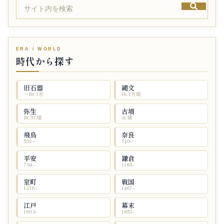
時代から探す
旧石器
縄文
〜BC1万
BC1万頃
弥生
古墳
BC5C頃
3C頃
飛鳥
奈良
592–
710–
平安
鎌倉
794–
1185–
室町
戦国
1336–
1467–
江戸
幕末
1603–
1853–