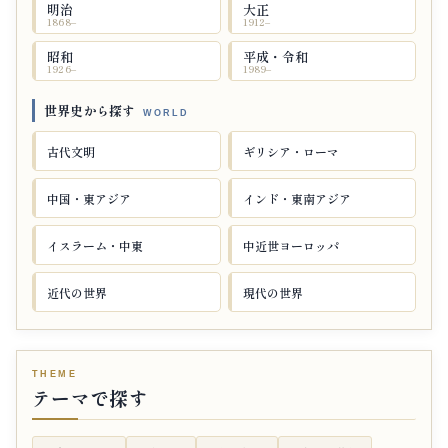
明治
大正
1868–
1912–
昭和
平成・令和
1926–
1989–
世界史から探す
古代文明
ギリシア・ローマ
中国・東アジア
インド・東南アジア
イスラーム・中東
中近世ヨーロッパ
近代の世界
現代の世界
テーマで探す