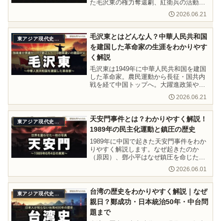
た毛沢東の権力奪還劇、紅衛兵の活動、
四人組の逮捕まで、高校世界史で出るポ
2026.06.21
イントを押さえて解説します。
毛沢東とはどんな人？中華人民共和国
東アジア現代史（1945〜）
を建国した革命家の生涯をわかりやす
く解説
毛沢東は1949年に中華人民共和国を建国
した革命家。農民運動から長征・国共内
戦を経て中国トップへ。大躍進政策や文
化大革命の実態と「功績7割・過ち3割」
2026.06.21
という複雑な評価をわかりやすく解説し
ます。
天安門事件とは？わかりやすく解説！
東アジア現代史（1945〜）
1989年の民主化運動と鎮圧の歴史
1989年に中国で起きた天安門事件をわか
りやすく解説します。なぜ起きたのか
（原因）、鄧小平はなぜ鎮圧を命じたの
か、死者数の真相、タンクマンの物語ま
2026.06.01
で、高校世界史・共通テスト対応で丁寧
にまとめました。
台湾の歴史をわかりやすく解説｜なぜ
東アジア現代史（1945〜）
親日？鄭成功・日本統治50年・中台問
題まで