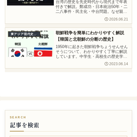
台湾の歴史を先史時代から現代まで年表
付きで解説。鄭成功・日本統治50年・二
二八事件・民主化・中台問題。なぜ親日
なのかも詳しく説明します。
2026.06.21
朝鮮戦争を簡単にわかりやすく解説
東アジア現代史（1945〜）
【韓国と北朝鮮の分断の歴史】
1950年に起きた朝鮮戦争ちょうせんせん
そうについて、わかりやすく丁寧に解説
しています。中学生・高校生の歴史学習
にもおすすめです。
2023.06.14
記事を検索