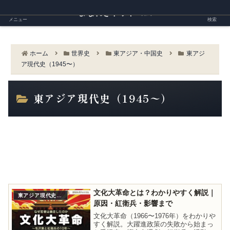
まなれきドットコム
メニュー
検索
ホーム
世界史
東アジア・中国史
東アジ
ア現代史（1945〜）
東アジア現代史（1945〜）
文化大革命とは？わかりやすく解説｜
東アジア現代史（1945〜）
原因・紅衛兵・影響まで
文化大革命（1966〜1976年）をわかりや
すく解説。大躍進政策の失敗から始まっ