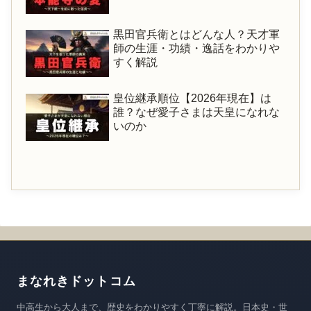
黒田官兵衛とはどんな人？天才軍
師の生涯・功績・逸話をわかりや
すく解説
皇位継承順位【2026年現在】は
誰？なぜ愛子さまは天皇になれな
いのか
まなれきドットコム
中高生から大人まで、歴史をわかりやすく丁寧に解説。日本史・世