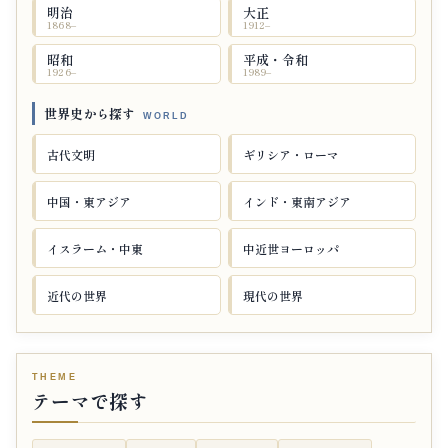
明治
大正
1868–
1912–
昭和
平成・令和
1926–
1989–
世界史から探す
古代文明
ギリシア・ローマ
中国・東アジア
インド・東南アジア
イスラーム・中東
中近世ヨーロッパ
近代の世界
現代の世界
テーマで探す