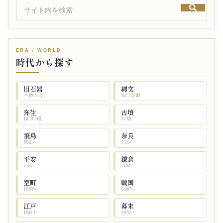
時代から探す
旧石器
縄文
〜BC1万
BC1万頃
弥生
古墳
BC5C頃
3C頃
飛鳥
奈良
592–
710–
平安
鎌倉
794–
1185–
室町
戦国
1336–
1467–
江戸
幕末
1603–
1853–