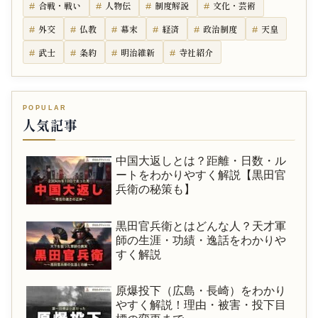
合戦・戦い
人物伝
制度解説
文化・芸術
外交
仏教
幕末
経済
政治制度
天皇
武士
条約
明治維新
寺社紹介
人気記事
中国大返しとは？距離・日数・ル
ートをわかりやすく解説【黒田官
兵衛の秘策も】
黒田官兵衛とはどんな人？天才軍
師の生涯・功績・逸話をわかりや
すく解説
原爆投下（広島・長崎）をわかり
やすく解説！理由・被害・投下目