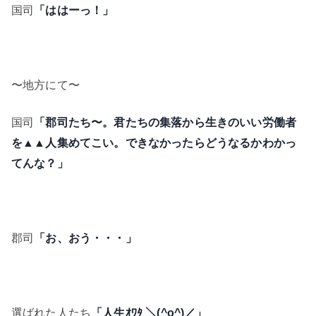
国司
「ははーっ！」
〜地方にて〜
国司
「郡司たち〜。君たちの集落から生きのいい労働者
を▲▲人集めてこい。できなかったらどうなるかわかっ
てんな？」
郡司
「お、おう・・・」
選ばれた人たち
「人生ｵﾜﾀ ＼(^o^)／」