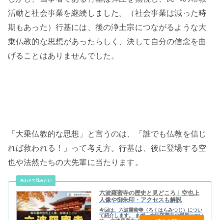
活動と社会事業を継続しました。（社会事業は減った時
期もあった）行基には、後の浄土宗につながるような大
乗仏教的な思想があったらしく、決して自分の信念を曲
げることはありませんでした。
「大乗仏教的な思想」と言うのは、「誰でも仏教を信じ
れば救われる！」って考え方。行基は、後に登場する空
也や法然たちの大先輩に当たります。
六波羅蜜寺の歴史と見どころ｜空也上
人像や御朱印・アクセスも解説
今回は、六波羅蜜寺（ろくはらみつじ）につい
て紹介します。 まず、六波羅蜜寺の場所につい