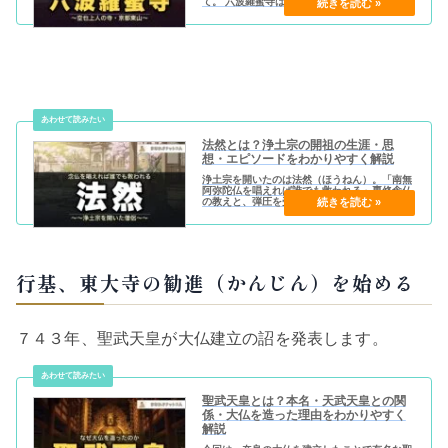
て。 六波羅蜜寺は、清水寺と建仁寺の間にあり
ます。有名なお寺に挟まれているせいなのか、
若干マイナーなお寺になってしまっています。
法然とは？浄土宗の開祖の生涯・思
想・エピソードをわかりやすく解説
浄土宗を開いたのは法然（ほうねん）。「南無
阿弥陀仏を唱えれば誰でも救われる」専修念仏
の教えと、弾圧を受けながらも信念を貫いた生
涯・エピソードをわかりやすく解説。
行基、東大寺の勧進（かんじん）を始める
７４３年、聖武天皇が大仏建立の詔を発表します。
聖武天皇とは？本名・天武天皇との関
係・大仏を造った理由をわかりやすく
解説