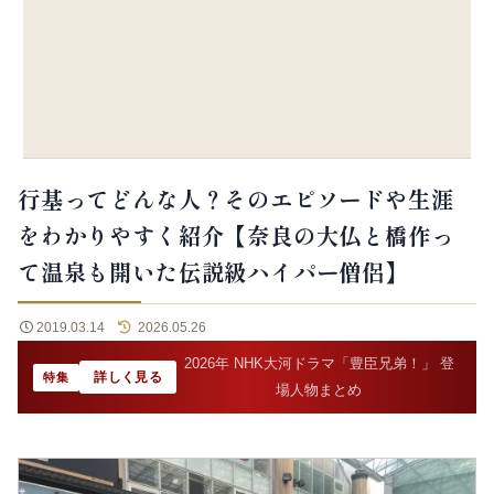
行基ってどんな人？そのエピソードや生涯
をわかりやすく紹介【奈良の大仏と橋作っ
て温泉も開いた伝説級ハイパー僧侶】
2019.03.14
2026.05.26
2026年 NHK大河ドラマ「豊臣兄弟！」 登
詳しく見る
特集
場人物まとめ