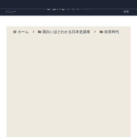
まなれきドットコム
メニュー
検索
ホーム
面白いほどわかる日本史講座
奈良時代