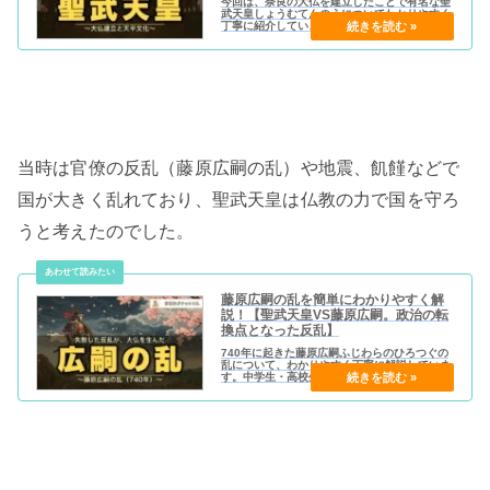
今回は、奈良の大仏を建立したことで有名な聖
武天皇しょうむてんのうについてわかりやすく
丁寧に紹介していきます。
当時は官僚の反乱（藤原広嗣の乱）や地震、飢饉などで
国が大きく乱れており、聖武天皇は仏教の力で国を守ろ
うと考えたのでした。
藤原広嗣の乱を簡単にわかりやすく解
説！【聖武天皇VS藤原広嗣。政治の転
換点となった反乱】
740年に起きた藤原広嗣ふじわらのひろつぐの
乱について、わかりやすく丁寧に解説していま
す。中学生・高校生の歴史学習にもおすすめで
す。