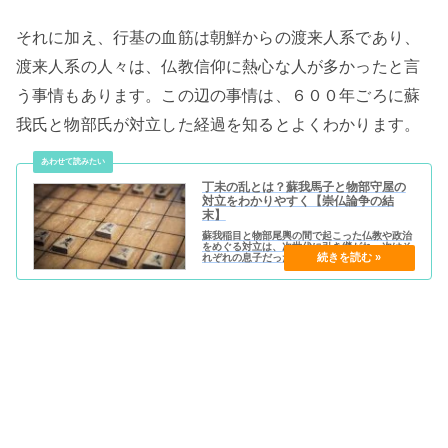
それに加え、行基の血筋は朝鮮からの渡来人系であり、
渡来人系の人々は、仏教信仰に熱心な人が多かったと言
う事情もあります。この辺の事情は、６００年ごろに蘇
我氏と物部氏が対立した経過を知るとよくわかります。
丁未の乱とは？蘇我馬子と物部守屋の
対立をわかりやすく【崇仏論争の結
末】
蘇我稲目と物部尾輿の間で起こった仏教や政治
をめぐる対立は、次世代に引き継がれ、次はそ
れぞれの息子だった蘇我馬子と物部守屋が対立
することになります。