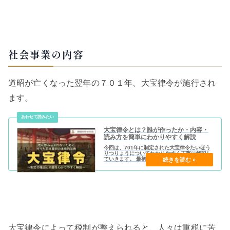
社会事業の内容
道昭が亡くなった翌年の７０１年、大宝律令が施行され
ます。
大宝律令とは？誰が作ったか・内容・
読み方を簡単にわかりやすく解説
今回は、701年に制定された大宝律令たいほう
りつりょうについてわかりやすく丁寧に解説し
ていきます。 最初に大宝律令の概要を載せてお
きます↓。
大宝律令によって税制が整えられると、人々は重税に苦