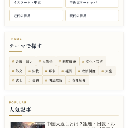
イスラーム・中東
中近世ヨーロッパ
近代の世界
現代の世界
テーマで探す
合戦・戦い
人物伝
制度解説
文化・芸術
外交
仏教
幕末
経済
政治制度
天皇
武士
条約
明治維新
寺社紹介
人気記事
中国大返しとは？距離・日数・ル