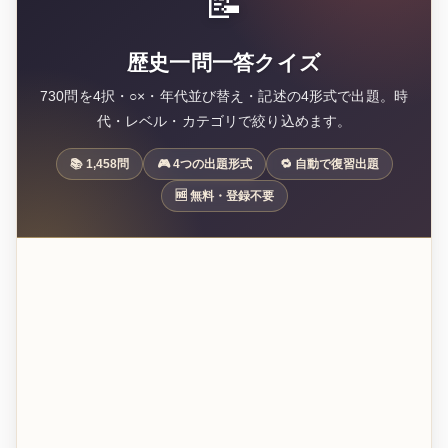
📝
歴史一問一答クイズ
730問を4択・○×・年代並び替え・記述の4形式で出題。時
代・レベル・カテゴリで絞り込めます。
📚 1,458問
🎮 4つの出題形式
🔁 自動で復習出題
🆓 無料・登録不要