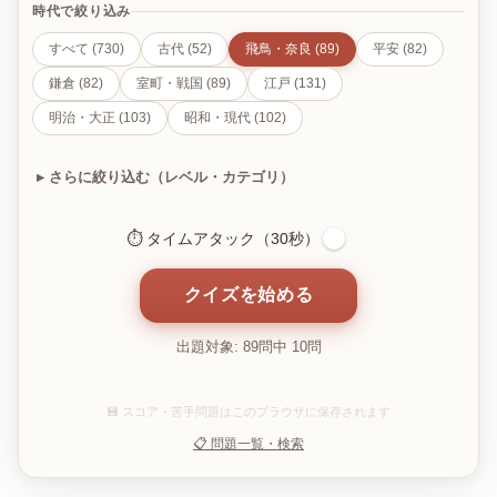
時代で絞り込み
すべて (730)
古代 (52)
飛鳥・奈良 (89)
平安 (82)
鎌倉 (82)
室町・戦国 (89)
江戸 (131)
明治・大正 (103)
昭和・現代 (102)
さらに絞り込む（レベル・カテゴリ）
⏱ タイムアタック（30秒）
クイズを始める
出題対象: 89問中 10問
💾 スコア・苦手問題はこのブラウザに保存されます
📋 問題一覧・検索