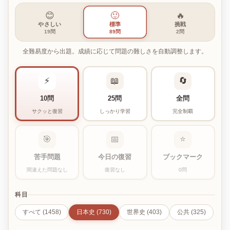
😊
🙂
🔥
やさしい
標準
挑戦
19問
89問
2問
全難易度から出題。成績に応じて問題の難しさを自動調整します。
⚡
📖
🔄
10問
25問
全問
サクッと復習
しっかり学習
完全制覇
🎯
📅
⭐
苦手問題
今日の復習
ブックマーク
間違えた問題なし
復習なし
0問
科目
すべて (1458)
日本史 (730)
世界史 (403)
公共 (325)