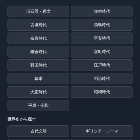
旧石器・縄文
弥生時代
古墳時代
飛鳥時代
奈良時代
平安時代
鎌倉時代
室町時代
戦国時代
江戸時代
幕末
明治時代
大正時代
昭和時代
平成・令和
世界史から探す
古代文明
ギリシア・ローマ