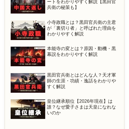
ートをわかりやすく解説【黒田官
兵衛の秘策も】
小寺政職とは？黒田官兵衛の主君
が「裏切り者」と呼ばれた理由を
わかりやすく解説
本能寺の変とは？原因・動機・黒
幕説をわかりやすく解説
黒田官兵衛とはどんな人？天才軍
師の生涯・功績・逸話をわかりや
すく解説
皇位継承順位【2026年現在】は
誰？なぜ愛子さまは天皇になれな
いのか