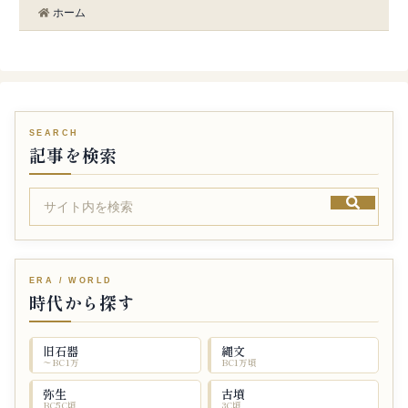
ホーム
記事を検索
時代から探す
旧石器
縄文
〜BC1万
BC1万頃
弥生
古墳
BC5C頃
3C頃