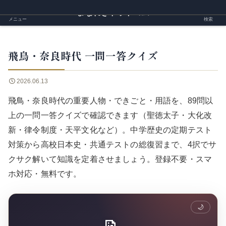
まなれきドットコム
メニュー
検索
飛鳥・奈良時代 一問一答クイズ
2026.06.13
飛鳥・奈良時代の重要人物・できごと・用語を、89問以
上の一問一答クイズで確認できます（聖徳太子・大化改
新・律令制度・天平文化など）。中学歴史の定期テスト
対策から高校日本史・共通テストの総復習まで、4択でサ
クサク解いて知識を定着させましょう。登録不要・スマ
ホ対応・無料です。
🌙