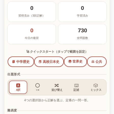
0
0
習得済み（3回正解）
学習済み
0
730
今日の復習
全問題数
🚀 クイックスタート（タップで範囲を設定）
🌍 世界史
📗 中学歴史
📕 高校日本史
⚖️ 公共
出題形式
🅰️
⭕
🔀
⌨️
🎲
4択
○×
並び替え
記述
ミックス
4つの選択肢から正解を選ぶ、定番の一問一答。
難易度