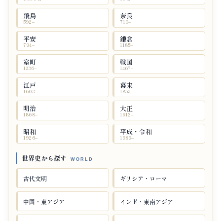
飛鳥
奈良
592–
710–
平安
鎌倉
794–
1185–
室町
戦国
1336–
1467–
江戸
幕末
1603–
1853–
明治
大正
1868–
1912–
昭和
平成・令和
1926–
1989–
世界史から探す
古代文明
ギリシア・ローマ
中国・東アジア
インド・東南アジア