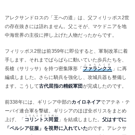
アレクサンドロスの「王への道」は、父フィリッポス2世
の存在抜きには語れません。父こそが、マケドニアを地
中海世界の主役に押し上げた人物だったからです。
フィリッポス2世は前359年に即位すると、軍制改革に着
手します。それまでばらばらに動いていた歩兵たちを、
ふぁらんくす
長槍（サリッサ）を持つ密集隊形「
ファランクス
」に再
編成しました。さらに騎兵を強化し、攻城兵器も整備し
ます。こうして
古代屈指の精鋭軍団
が完成したのです。
前338年には、ギリシア中部の
カイロネイア
でアテネ・テ
ーバイ連合軍を撃破。ギリシアのほぼ全ポリスをまとめ
こりんとすどうめい
上げ、「
コリントス同盟
」を結成しました。
父はすでに
「ペルシア征服」を視野に入れていた
のです。アレクサ