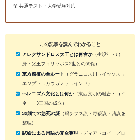
🎯 共通テスト・大学受験対応
この記事を読んでわかること
アレクサンドロス大王とは何者か
（生没年・出
身・父王フィリッポス2世との関係）
東方遠征の全ルート
（グラニコス川→イッソス→
エジプト→ガウガメラ→インド）
ヘレニズム文化とは何か
（東西文明の融合・コイ
ネー・3王国の成立）
32歳での急死の謎
（腸チフス説・毒殺説・諸説を
整理）
試験に出る用語の完全整理
（ディアドコイ・プロ