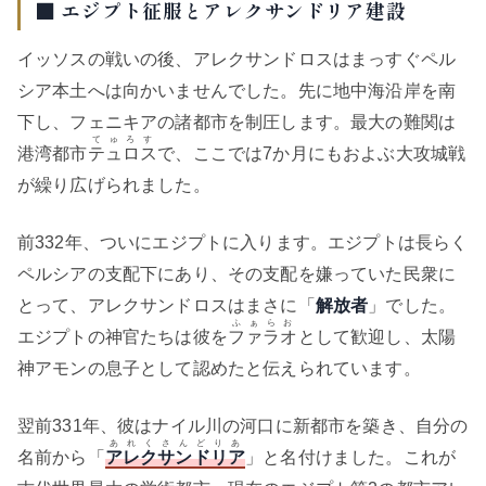
■ エジプト征服とアレクサンドリア建設
イッソスの戦いの後、アレクサンドロスはまっすぐペル
シア本土へは向かいませんでした。先に地中海沿岸を南
下し、フェニキアの諸都市を制圧します。最大の難関は
てゅろす
港湾都市
テュロス
で、ここでは7か月にもおよぶ大攻城戦
が繰り広げられました。
前332年、ついにエジプトに入ります。エジプトは長らく
ペルシアの支配下にあり、その支配を嫌っていた民衆に
とって、アレクサンドロスはまさに「
解放者
」でした。
ふぁらお
エジプトの神官たちは彼を
ファラオ
として歓迎し、太陽
神アモンの息子として認めたと伝えられています。
翌前331年、彼はナイル川の河口に新都市を築き、自分の
あれくさんどりあ
名前から「
アレクサンドリア
」と名付けました。これが