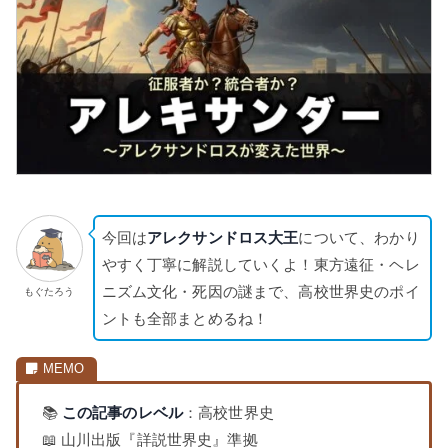
今回は
アレクサンドロス大王
について、わかり
やすく丁寧に解説していくよ！東方遠征・ヘレ
ニズム文化・死因の謎まで、高校世界史のポイ
もぐたろう
ントも全部まとめるね！
📚
この記事のレベル
：高校世界史
📖 山川出版『詳説世界史』準拠