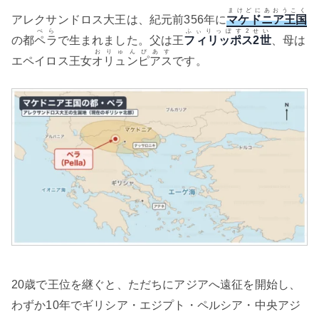
まけどにあおうこく
アレクサンドロス大王は、紀元前356年に
マケドニア王国
ぺら
ふぃりっぽす2せい
の都
ペラ
で生まれました。父は王
フィリッポス2世
、母は
おりゅんぴあす
エペイロス王女
オリュンピアス
です。
20歳で王位を継ぐと、ただちにアジアへ遠征を開始し、
わずか10年でギリシア・エジプト・ペルシア・中央アジ