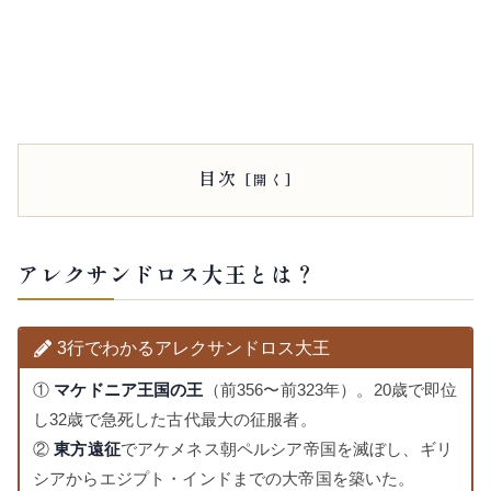
目次
アレクサンドロス大王とは？
3行でわかるアレクサンドロス大王
①
マケドニア王国の王
（前356〜前323年）。20歳で即位
し32歳で急死した古代最大の征服者。
②
東方遠征
でアケメネス朝ペルシア帝国を滅ぼし、ギリ
シアからエジプト・インドまでの大帝国を築いた。