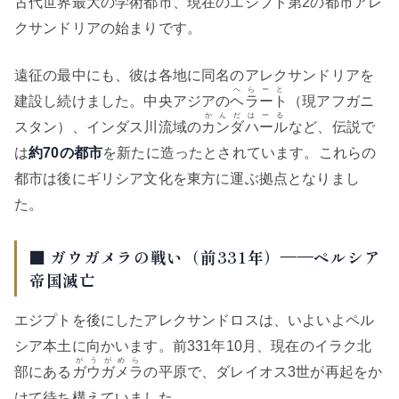
古代世界最大の学術都市、現在のエジプト第2の都市アレ
クサンドリアの始まりです。
遠征の最中にも、彼は各地に同名のアレクサンドリアを
へらーと
建設し続けました。中央アジアの
ヘラート
（現アフガニ
かんだはーる
スタン）、インダス川流域の
カンダハール
など、伝説で
は
約70の都市
を新たに造ったとされています。これらの
都市は後にギリシア文化を東方に運ぶ拠点となりまし
た。
■ ガウガメラの戦い（前331年）——ペルシア
帝国滅亡
エジプトを後にしたアレクサンドロスは、いよいよペル
シア本土に向かいます。前331年10月、現在のイラク北
がうがめら
部にある
ガウガメラ
の平原で、ダレイオス3世が再起をか
けて待ち構えていました。