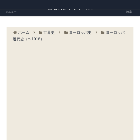
まなれきドットコム
メニュー
検索
ホーム
世界史
ヨーロッパ史
ヨーロッパ
近代史（〜1918）