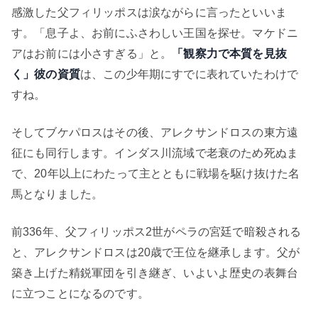
感激した父フィリッポスは涙ながらに言ったといいま
す。「息子よ、お前にふさわしい王国を探せ。マケドニ
アはお前には小さすぎる」と。
「観察力で本質を見抜
く」彼の資質
は、この少年期にすでに表れていたわけで
すね。
そしてブケパロスはその後、アレクサンドロスの東方遠
征にも同行します。インダス川流域で老衰のため死ぬま
で、20年以上にわたって主とともに戦場を駆け抜けた名
馬となりました。
前336年、父フィリッポス2世がペラの宮廷で暗殺される
と、アレクサンドロスは20歳で王位を継承します。父が
築き上げた精鋭軍団を引き継ぎ、いよいよ歴史の表舞台
に立つことになるのです。