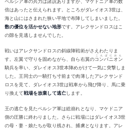
ペルシア軍の兵力は諸説ありますが、マケドニア軍の数
倍はあったと伝えられます。ところがダレイオス3世は、
海と山にはさまれた狭い平地で布陣してしまいました。
数の優位を活かせない地形
です。アレクサンドロスはこ
の隙を見逃しませんでした。
戦いはアレクサンドロスの斜線陣戦術がさえわたりま
こんぱにおん
す。左翼で守りを固めながら、自ら右翼の
コンパニオン
騎兵を率い、ダレイオス3世本陣めがけて一気に突撃しま
した。王同士の一騎打ち寸前まで肉薄したアレクサンド
ロスを見て、ダレイオス3世は戦車から飛び降り、馬に乗
り換えて
戦場を放棄して逃亡
します。
王の逃亡を見たペルシア軍は総崩れとなり、マケドニア
側の圧勝に終わりました。さらに戦場にはダレイオス3世
の母・妻・娘たちが取り残され、捕虜となります。アレ