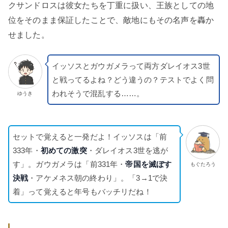
クサンドロスは彼女たちを丁重に扱い、王族としての地
位をそのまま保証したことで、敵地にもその名声を轟か
せました。
イッソスとガウガメラって両方ダレイオス3世
と戦ってるよね？どう違うの？テストでよく問
われそうで混乱する……。
ゆうき
セットで覚えると一発だよ！イッソスは「前
333年・
初めての激突
・ダレイオス3世を逃が
す」。ガウガメラは「前331年・
帝国を滅ぼす
もぐたろう
決戦
・アケメネス朝の終わり」。「3→1で決
着」って覚えると年号もバッチリだね！