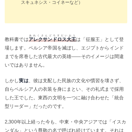
スキュネシス・コイネーなど）
あれくさんどろすだいおう
教科書では
アレクサンドロス大王
は「征服王」として登
場します。ペルシア帝国を滅ぼし、エジプトからインド
までを席巻した古代最大の英雄——そのイメージは間違
いではありません。
しかし
実は
、彼は支配した民族の文化や慣習を壊さず、
自らペルシア人の衣装を身にまとい、その礼式まで採用
した王でした。東西の文明を一つに融け合わせた「統合
型リーダー」だったのです。
2,300年以上経った今も、中東・中央アジアでは「イスカ
ンダル」という尊敬の名で呼ばれ続けています。それは