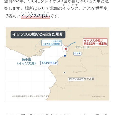
翌前333年、ついにダレイオス3世が自ら率いる大軍と激
いっそす
突します。場所はシリア北部の
イッソス
。これが世界史
いっそすのたたかい
で名高い
イッソスの戦い
です。