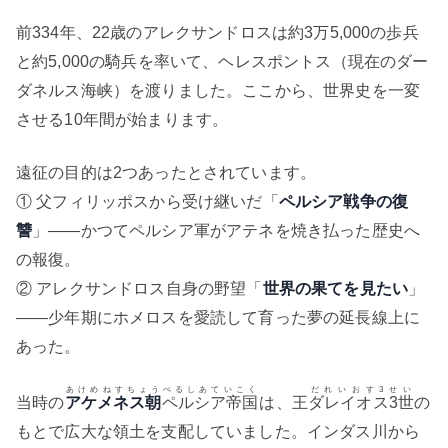
前334年、22歳のアレクサンドロスは約3万5,000の歩兵
と約5,000の騎兵を率いて、ヘレスポントス（現在のダー
ダネルス海峡）を渡りました。ここから、世界史を一変
させる10年間が始まります。
遠征の目的は2つあったとされています。
① 父フィリッポスから受け継いだ「
ペルシア戦争の復
讐
」——かつてペルシア軍がアテネを焼き払った歴史へ
の報復。
② アレクサンドロス自身の野望「
世界の果てを見たい
」
——少年期にホメロスを愛読して育った夢の延長線上に
あった。
あけめねすちょう
ぺるしあていこく
だれいおす3せい
当時の
アケメネス朝
ペルシア帝国
は、王
ダレイオス3世
の
もとで広大な領土を支配していました。インダス川から