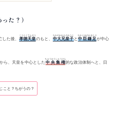
あった？）
こうとくてんのう
なかのおおえのおうじ
なかとみのかまたり
亡した後、
孝徳天皇
のもと、
中大兄皇子
と
中臣鎌足
が中心
ちゅうおうしゅうけん
から、天皇を中心とした
中央集権
的な政治体制へと、日
じこと？ちがうの？