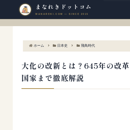
まなれきドットコム
ホーム
日本史
飛鳥時代
大化の改新とは？645年の改
国家まで徹底解説