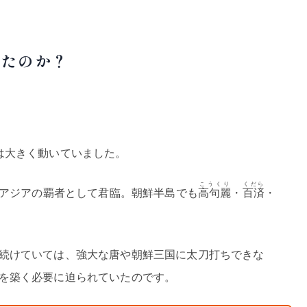
ったのか？
は大きく動いていました。
こうくり
くだら
アジアの覇者として君臨。朝鮮半島でも
高句麗
・
百済
・
続けていては、強大な唐や朝鮮三国に太刀打ちできな
を築く必要に迫られていたのです。