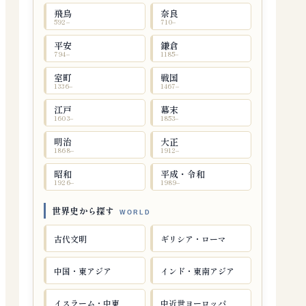
飛鳥
奈良
592–
710–
平安
鎌倉
794–
1185–
室町
戦国
1336–
1467–
江戸
幕末
1603–
1853–
明治
大正
1868–
1912–
昭和
平成・令和
1926–
1989–
世界史から探す
古代文明
ギリシア・ローマ
中国・東アジア
インド・東南アジア
イスラーム・中東
中近世ヨーロッパ