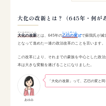
大化の改新とは？（645年・何が
だいかのかいしん
いっしのへん
大化の改新
とは、645年の
乙巳の変
で蘇我氏が滅
となって進めた一連の政治改革のことを言います。
この改革により、それまでの豪族を中心とした政治
本は大きな変貌を遂げることになりました。
「大化の改新」って、乙巳の変と同
あゆみ