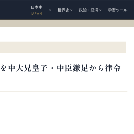
日本史
世界史
政治・経済
学習ツール
JAPAN
革を中大兄皇子・中臣鎌足から律令