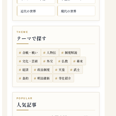
近代の世界
現代の世界
テーマで探す
合戦・戦い
人物伝
制度解説
文化・芸術
外交
仏教
幕末
経済
政治制度
天皇
武士
条約
明治維新
寺社紹介
人気記事