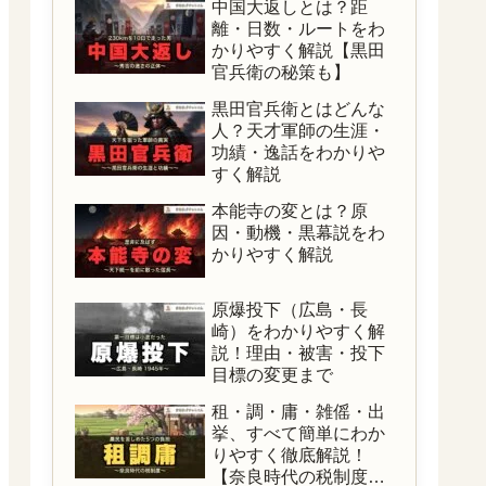
中国大返しとは？距
離・日数・ルートをわ
かりやすく解説【黒田
官兵衛の秘策も】
黒田官兵衛とはどんな
人？天才軍師の生涯・
功績・逸話をわかりや
すく解説
本能寺の変とは？原
因・動機・黒幕説をわ
かりやすく解説
原爆投下（広島・長
崎）をわかりやすく解
説！理由・被害・投下
目標の変更まで
租・調・庸・雑傜・出
挙、すべて簡単にわか
りやすく徹底解説！
【奈良時代の税制度を