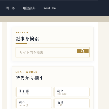
一問一答
用語辞典
YouTube
記事を検索
時代から探す
旧石器
縄文
〜BC1万
BC1万頃
弥生
古墳
BC5C頃
3C頃