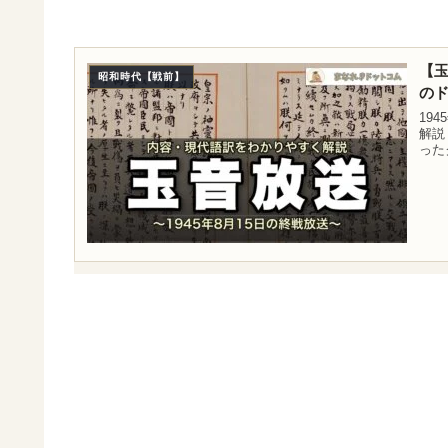
【
昭和時代【戦前】
の
19
解説
った