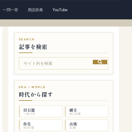
一問一答
用語辞典
YouTube
記事を検索
時代から探す
旧石器
縄文
〜BC1万
BC1万頃
弥生
古墳
BC5C頃
3C頃