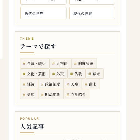
近代の世界
現代の世界
テーマで探す
合戦・戦い
人物伝
制度解説
文化・芸術
外交
仏教
幕末
経済
政治制度
天皇
武士
条約
明治維新
寺社紹介
人気記事