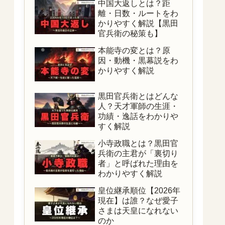
中国大返しとは？距
離・日数・ルートをわ
かりやすく解説【黒田
官兵衛の秘策も】
本能寺の変とは？原
因・動機・黒幕説をわ
かりやすく解説
黒田官兵衛とはどんな
人？天才軍師の生涯・
功績・逸話をわかりや
すく解説
小寺政職とは？黒田官
兵衛の主君が「裏切り
者」と呼ばれた理由を
わかりやすく解説
皇位継承順位【2026年
現在】は誰？なぜ愛子
さまは天皇になれない
のか