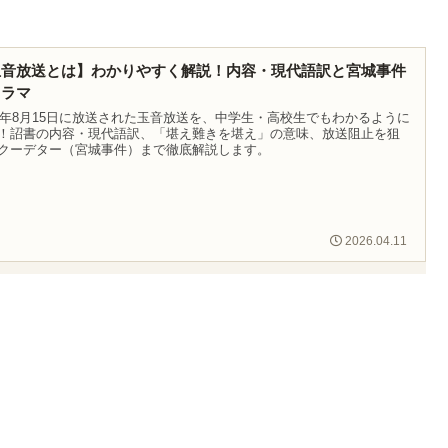
玉音放送とは】わかりやすく解説！内容・現代語訳と宮城事件
ドラマ
45年8月15日に放送された玉音放送を、中学生・高校生でもわかるように
！詔書の内容・現代語訳、「堪え難きを堪え」の意味、放送阻止を狙
クーデター（宮城事件）まで徹底解説します。
2026.04.11