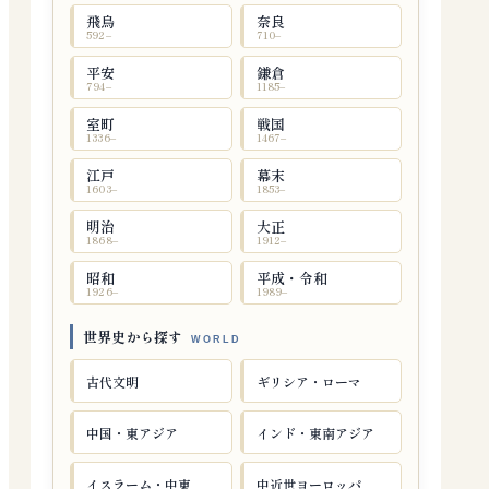
飛鳥
奈良
592–
710–
平安
鎌倉
794–
1185–
室町
戦国
1336–
1467–
江戸
幕末
1603–
1853–
明治
大正
1868–
1912–
昭和
平成・令和
1926–
1989–
世界史から探す
古代文明
ギリシア・ローマ
中国・東アジア
インド・東南アジア
イスラーム・中東
中近世ヨーロッパ