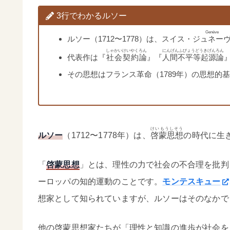
3行でわかるルソー
Genève
ルソー（1712〜1778）は、スイス・
ジュネー
しゃかいけいやくろん
にんげんふびょうどうきげんろん
代表作は『
社会契約論
』『
人間不平等起源論
その思想はフランス革命（1789年）の思想的
けいもうしそう
ルソー
（1712〜1778年）は、
啓蒙思想
の時代に生
「
啓蒙思想
」とは、理性の力で社会の不合理を批判
ーロッパの知的運動のことです。
モンテスキュー
想家として知られていますが、ルソーはそのなかで
他の啓蒙思想家たちが「理性と知識の進歩が社会を