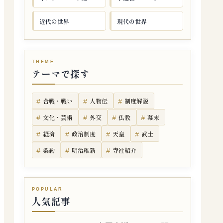
近代の世界
現代の世界
テーマで探す
合戦・戦い
人物伝
制度解説
文化・芸術
外交
仏教
幕末
経済
政治制度
天皇
武士
条約
明治維新
寺社紹介
人気記事