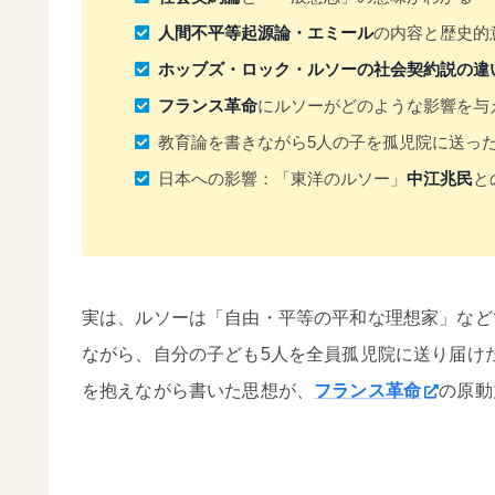
人間不平等起源論・エミール
の内容と歴史的
ホッブズ・ロック・ルソーの社会契約説の違
フランス革命
にルソーがどのような影響を与
教育論を書きながら5人の子を孤児院に送っ
日本への影響：「東洋のルソー」
中江兆民
と
実は、ルソーは「自由・平等の平和な理想家」など
ながら、自分の子ども5人を全員孤児院に送り届け
を抱えながら書いた思想が、
フランス革命
の原動