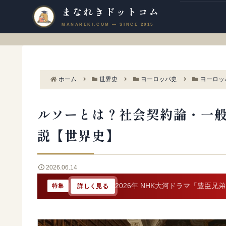
まなれきドットコム
ホーム
世界史
ヨーロッパ史
ヨーロッ
ルソーとは？社会契約論・一
説【世界史】
2026.06.14
|
2026年 NHK大河ドラマ「豊臣兄
詳しく見る
特集