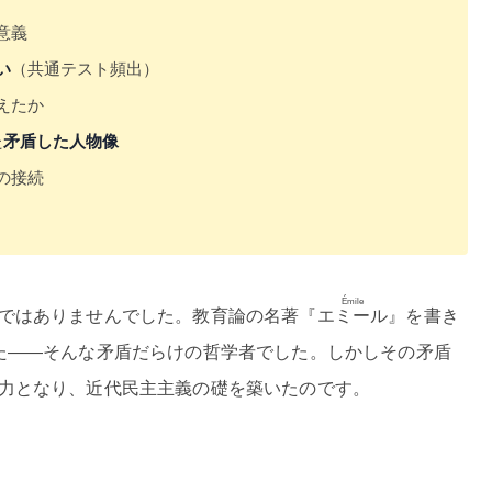
意義
い
（共通テスト頻出）
えたか
た
矛盾した人物像
の接続
Émile
ではありませんでした。教育論の名著『
エミール
』を書き
た——そんな矛盾だらけの哲学者でした。しかしその矛盾
力となり、近代民主主義の礎を築いたのです。