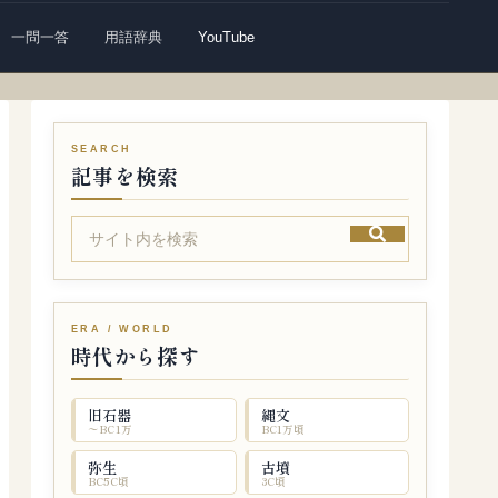
一問一答
用語辞典
YouTube
記事を検索
時代から探す
旧石器
縄文
〜BC1万
BC1万頃
弥生
古墳
BC5C頃
3C頃