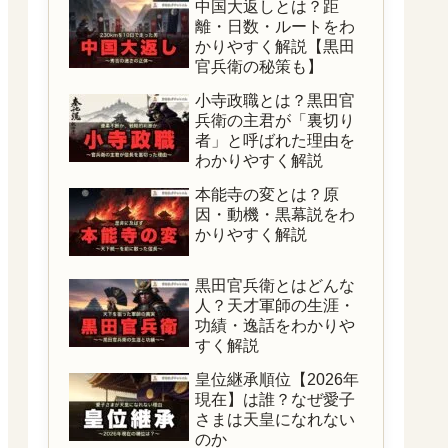
中国大返しとは？距
離・日数・ルートをわ
かりやすく解説【黒田
官兵衛の秘策も】
小寺政職とは？黒田官
兵衛の主君が「裏切り
者」と呼ばれた理由を
わかりやすく解説
本能寺の変とは？原
因・動機・黒幕説をわ
かりやすく解説
黒田官兵衛とはどんな
人？天才軍師の生涯・
功績・逸話をわかりや
すく解説
皇位継承順位【2026年
現在】は誰？なぜ愛子
さまは天皇になれない
のか