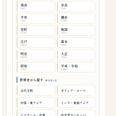
飛鳥
奈良
592–
710–
平安
鎌倉
794–
1185–
室町
戦国
1336–
1467–
江戸
幕末
1603–
1853–
明治
大正
1868–
1912–
昭和
平成・令和
1926–
1989–
世界史から探す
古代文明
ギリシア・ローマ
中国・東アジア
インド・東南アジア
イスラーム・中東
中近世ヨーロッパ