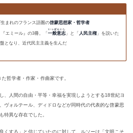
ヴ
生まれのフランス語圏の
啓蒙思想家・哲学者
いっぱんいし
』『エミール』の3冊。「
一般意志
」と「
人民主権
」を説いた
基盤となり、近代民主主義を生んだ
きた哲学者・作家・作曲家です。
し、人間の自由・平等・幸福を実現しようとする18世紀ヨ
、ヴォルテール、ディドロなどが同時代の代表的な啓蒙思
も特異な存在でした。
良くする」と信じていたのに対して、ルソーは「文明こそ