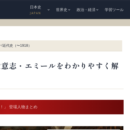
日本史
世界史
政治・経済
学習ツール
JAPAN
パ近代史（〜1918）
般意志・エミールをわかりやすく解
弟！」 登場人物まとめ