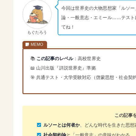
今回は世界史の大物思想家「ルソー
論・一般意志・エミール……テスト
てね！
もぐたろう
📚
この記事のレベル
：高校世界史
📖 山川出版『詳説世界史』準拠
🎯 共通テスト・大学受験対応（啓蒙思想・社会契
この記事
ルソーとは何者か
、どんな時代を生きた思想
社会契約論
と「一般意志」の意味がわかる