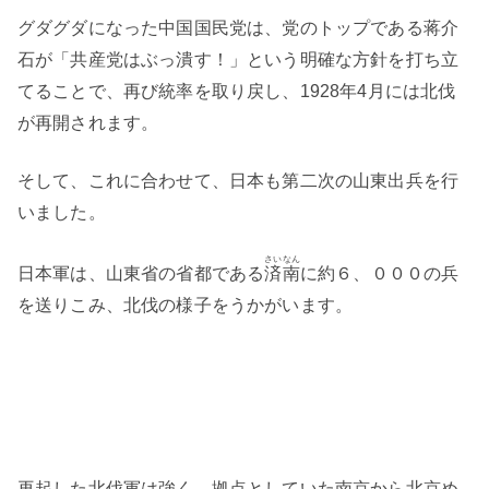
グダグダになった中国国民党は、党のトップである蒋介
石が「共産党はぶっ潰す！」という明確な方針を打ち立
てることで、再び統率を取り戻し、1928年4月には北伐
が再開されます。
そして、これに合わせて、日本も第二次の山東出兵を行
いました。
さいなん
日本軍は、山東省の省都である
済南
に約６、０００の兵
を送りこみ、北伐の様子をうかがいます。
再起した北伐軍は強く、拠点としていた南京から北京め