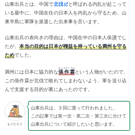
山東出兵とは、中国で
北伐
と呼ばれる内乱が起こって
いる最中に、中国在住の日本人を内乱から守るため、山
東半島に軍隊を派遣した出来事を言います。
山東出兵の表向きの理由は、中国在中の日本人保護でし
たが、
本当の目的は日本が権益を持っている満州を守る
ため
でした。
ちょうさくりん
満州には日本に協力的な
張作霖
という人物がいたので、
この張作霖が北伐で敗れてしまわないよう、軍を送り込
んで支援する目的が裏にあったのです。
山東出兵は、３回に渡って行われました。
この記事では第一次・第二次・第三次に分けて
山東出兵について紹介したいと思います。
もぐたろう