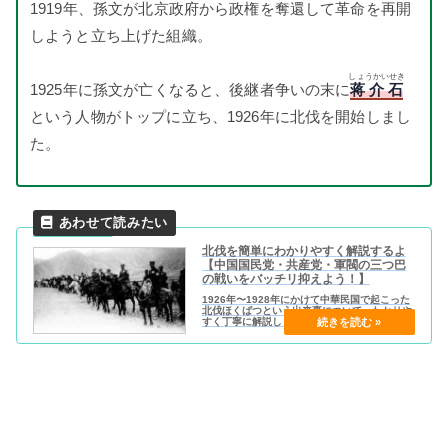
1919年、孫文が北京政府から政権を奪還して革命を再開
しようと立ち上げた組織。
しょうかいせき
1925年に孫文が亡くなると、後継者争いの末に
蒋介石
という人物がトップに立ち、1926年に北伐を開始しまし
た。
北伐を簡単にわかりやすく解説するよ
【中国国民党・共産党・軍閥の三つ巴
の戦いをバッチリ抑えよう！】
1926年〜1928年にかけて中華民国で起こった
北伐ほくばつという出来事について、わかりや
すく丁寧に解説します。