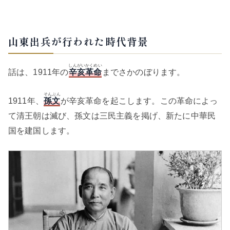
山東出兵が行われた時代背景
しんがいかくめい
話は、1911年の
辛亥革命
までさかのぼります。
そんぶん
1911年、
孫文
が辛亥革命を起こします。この革命によっ
て清王朝は滅び、孫文は三民主義を掲げ、新たに中華民
国を建国します。