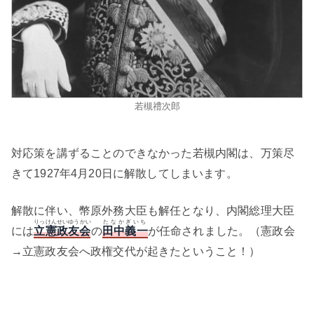
若槻禮次郎
対応策を講ずることのできなかった若槻内閣は、万策尽
きて1927年4月20日に解散してしまいます。
解散に伴い、幣原外務大臣も解任となり、内閣総理大臣
りっけんせいゆうかい
たなかぎいち
には
立憲政友会
の
田中義一
が任命されました。（憲政会
→立憲政友会へ政権交代が起きたということ！）