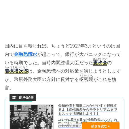
国内に目を転じれば、ちょうど1927年3月というのは国
内で
金融恐慌
が起こって、銀行が大パニックになって
けんせいかい
いる時期でした。当時内閣総理大臣だった
憲政会
の
わかつきれいじろう
若槻禮次郎
は、金融恐慌への対応策を講じようとします
すうみついん
が、幣原外務大臣の方針に反対する
枢密院
がこれを妨
害。
金融恐慌を簡単にわかりやすく解説す
るよ【取付騒ぎからモラトリアムまで
をスッキリ理解しよう！】
1927年に日本を襲った金融恐慌について、わ
かりやすく丁寧に解説しています。中学生・高
校生の歴史学習にもおすすめです。