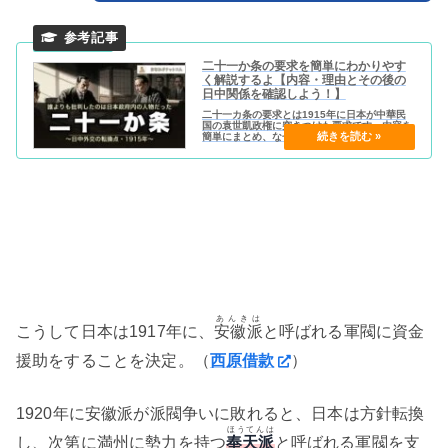
二十一か条の要求を簡単にわかりやす
く解説するよ【内容・理由とその後の
日中関係を確認しよう！】
二十一カ条の要求とは1915年に日本が中華民
国の袁世凱政権に突きつけた要求です。内容を
簡単にまとめ、なぜ出したのか、中国の激しい
反発と五・四運動への流れまでわかりやすく解
説します。
あんきは
こうして日本は1917年に、
安徽派
と呼ばれる軍閥に資金
援助をすることを決定。（
西原借款
）
1920年に安徽派が派閥争いに敗れると、日本は方針転換
ほうてんは
し、次第に満州に勢力を持つ
奉天派
と呼ばれる軍閥を支