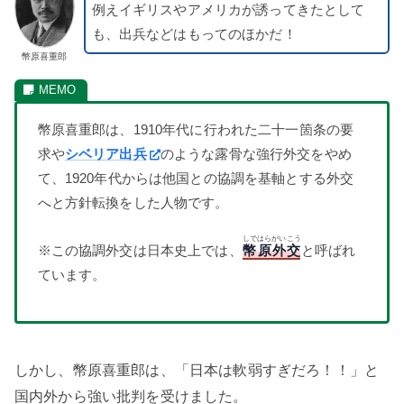
例えイギリスやアメリカが誘ってきたとして
も、出兵などはもってのほかだ！
幣原喜重郎
幣原喜重郎は、1910年代に行われた二十一箇条の要
求や
シベリア出兵
のような露骨な強行外交をやめ
て、1920年代からは他国との協調を基軸とする外交
へと方針転換をした人物です。
しではらがいこう
※この協調外交は日本史上では、
幣原外交
と呼ばれ
ています。
しかし、幣原喜重郎は、「日本は軟弱すぎだろ！！」と
国内外から強い批判を受けました。