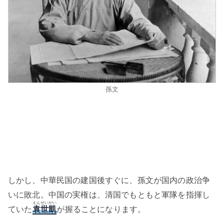
孫文
しかし、中華民国の建国後すぐに、孫文が国内の政治争
いに敗北。中国の実権は、清国でもともと軍隊を指揮し
えんせいがい
ていた
袁世凱
が握ることになります。