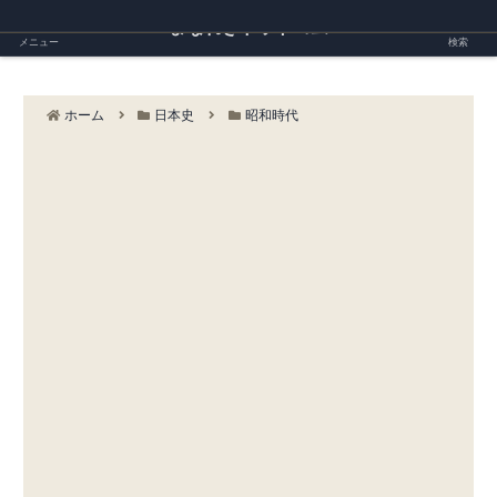
まなれきドットコム
メニュー
検索
ホーム
日本史
昭和時代