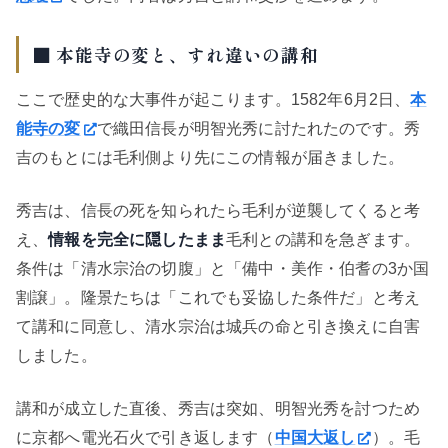
■ 本能寺の変と、すれ違いの講和
ここで歴史的な大事件が起こります。1582年6月2日、
本
能寺の変
で織田信長が明智光秀に討たれたのです。秀
吉のもとには毛利側より先にこの情報が届きました。
秀吉は、信長の死を知られたら毛利が逆襲してくると考
え、
情報を完全に隠したまま
毛利との講和を急ぎます。
条件は「清水宗治の切腹」と「備中・美作・伯耆の3か国
割譲」。隆景たちは「これでも妥協した条件だ」と考え
て講和に同意し、清水宗治は城兵の命と引き換えに自害
しました。
講和が成立した直後、秀吉は突如、明智光秀を討つため
に京都へ電光石火で引き返します（
中国大返し
）。毛