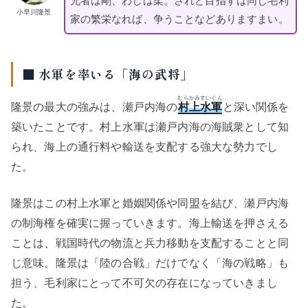
兄者は剛、わしは柔。されど目指すは同じ毛利
小早川隆景
家の繁栄なれば、争うことなどありますまい。
■ 水軍を率いる「海の武将」
むらかみすいぐん
隆景の最大の強みは、瀬戸内海の
村上水軍
と深い関係を
築いたことです。村上水軍は瀬戸内海の海賊衆として知
られ、海上の通行料や輸送を支配する強大な勢力でし
た。
隆景はこの村上水軍と婚姻関係や同盟を結び、瀬戸内海
の制海権を確実に握っていきます。海上輸送を押さえる
ことは、戦国時代の物流と兵力移動を支配することと同
じ意味。隆景は「陸の合戦」だけでなく「海の戦略」も
担う、毛利家にとって不可欠の存在になっていきまし
た。