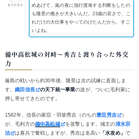
めあげて、嵐の夜に強行渡海する判断をしたの
もぐたろう
も隆景の働きが大きいんだ。23歳の若さで、こ
れだけの大仕事をやってのけたんだから、すご
いよね。
備中高松城の対峙〜秀吉と渡り合った外交
力
厳島の戦いから約30年後、隆景は次の試練に直面しま
す。
織田信長
の天下統一事業
の波が、ついに毛利家に
押し寄せてきたのです。
1582年、信長の家臣・羽柴秀吉（のちの
豊臣秀吉
）
が、毛利方の
備中高松城
を攻撃します。城主の
清水宗
治
は寡兵で奮戦しますが、秀吉は名高い
「水攻め」
で