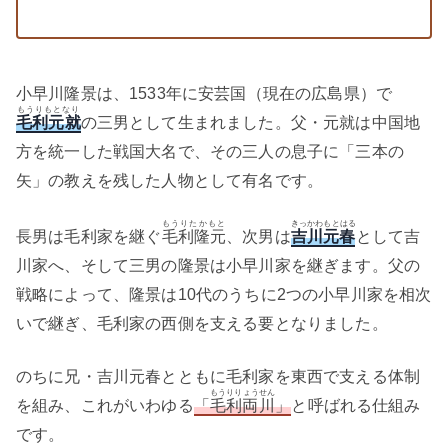
小早川隆景は、1533年に安芸国（現在の広島県）で
もうりもとなり
毛利元就
の三男として生まれました。父・元就は中国地
方を統一した戦国大名で、その三人の息子に「三本の
矢」の教えを残した人物として有名です。
もうりたかもと
きっかわもとはる
長男は毛利家を継ぐ
毛利隆元
、次男は
吉川元春
として吉
川家へ、そして三男の隆景は小早川家を継ぎます。父の
戦略によって、隆景は10代のうちに2つの小早川家を相次
いで継ぎ、毛利家の西側を支える要となりました。
のちに兄・吉川元春とともに毛利家を東西で支える体制
もうりりょうせん
を組み、これがいわゆる
「
毛利両川
」
と呼ばれる仕組み
です。