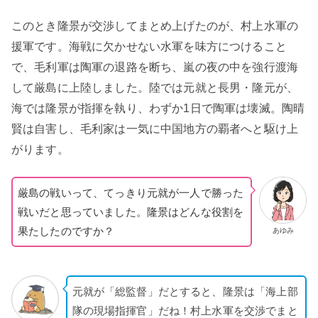
このとき隆景が交渉してまとめ上げたのが、村上水軍の
援軍です。海戦に欠かせない水軍を味方につけること
で、毛利軍は陶軍の退路を断ち、嵐の夜の中を強行渡海
して厳島に上陸しました。陸では元就と長男・隆元が、
海では隆景が指揮を執り、わずか1日で陶軍は壊滅。陶晴
賢は自害し、毛利家は一気に中国地方の覇者へと駆け上
がります。
厳島の戦いって、てっきり元就が一人で勝った
戦いだと思っていました。隆景はどんな役割を
果たしたのですか？
あゆみ
元就が「総監督」だとすると、隆景は「海上部
隊の現場指揮官」だね！村上水軍を交渉でまと