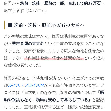
伊予から
筑前・筑後・肥前の一部、合わせて約37万石
へ
転封します（1587年）。
■ 筑前・筑後・肥前37万石の大名へ
この領地の意味は大きく、隆景は毛利家の家臣でありな
がら
秀吉直属の大大名
という二重の立場を持つことにな
りました。秀吉が隆景にここまで広大な領地を任せたの
は、まさに
「西国は隆景に任せれば安心だ」
という絶大
な信頼の表れでした。
隆景の統治は、当時九州を訪れていたイエズス会の宣教
師
ルイス・フロイス
からも高く評価されています。フ
ロイスは『日本史』のなかで、隆景の領内について
「騒
動や叛乱もなく、領民は安心して暮らしている」
と記録
しました。宣教師が絶賛するほど、隆景の統治は安定し