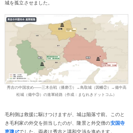
城を孤立させました。
秀吉の中国攻め——三木合戦（播磨①）→鳥取城（因幡②）→備中高
松城（備中③）の進軍経路（作成：まなれきドットコム）
毛利側は救援に駆けつけますが、城は陥落寸前。このと
き毛利家の外交を担当したのが、隆景と外交僧の
安国寺
恵瓊
でした。両者は秀吉と講和交渉を進めます。