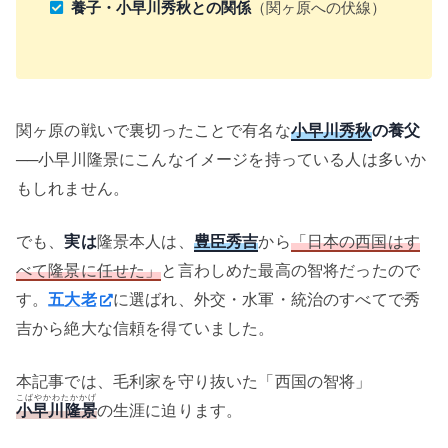
養子・小早川秀秋との関係
（関ヶ原への伏線）
関ヶ原の戦いで裏切ったことで有名な
小早川秀秋
の養父
──小早川隆景にこんなイメージを持っている人は多いか
もしれません。
でも、
実は
隆景本人は、
豊臣秀吉
から
「日本の西国はす
べて隆景に任せた」
と言わしめた最高の智将だったので
す。
五大老
に選ばれ、外交・水軍・統治のすべてで秀
吉から絶大な信頼を得ていました。
本記事では、毛利家を守り抜いた「西国の智将」
こばやかわたかかげ
小早川隆景
の生涯に迫ります。