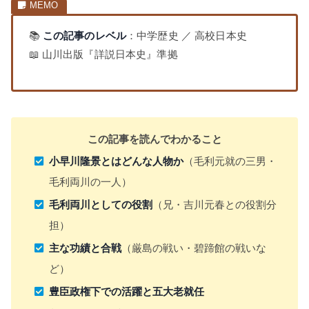
📚
この記事のレベル
：中学歴史 ／ 高校日本史
📖 山川出版『詳説日本史』準拠
この記事を読んでわかること
小早川隆景とはどんな人物か
（毛利元就の三男・
毛利両川の一人）
毛利両川としての役割
（兄・吉川元春との役割分
担）
主な功績と合戦
（厳島の戦い・碧蹄館の戦いな
ど）
豊臣政権下での活躍と五大老就任