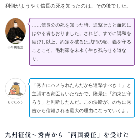
利側がようやく信長の死を知ったのは、その後でした。
……信長公の死を知った時、追撃せよと血気に
はやる者もおりました。されど、すでに講和を
結びし以上、約定を破るは武門の恥。義を守る
小早川隆景
ことこそ、毛利家を末永く生き残らせる道な
り。
「秀吉にハメられたんだから追撃すべき！」と
主張する家臣もいたなかで、隆景は「約束は守
ろう」と判断したんだ。この決断が、のちに秀
もぐたろう
吉から信頼される最大の理由になっていくよ。
九州征伐〜秀吉から「西国委任」を受けた