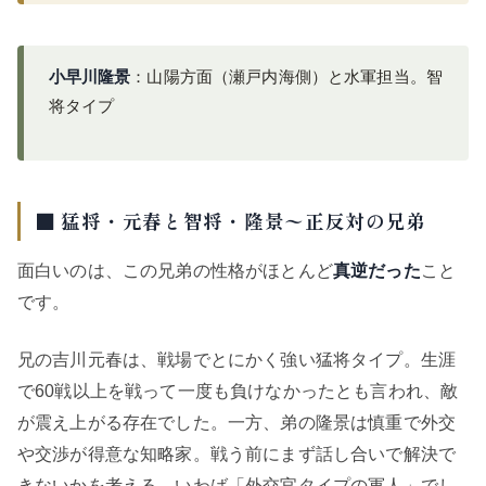
小早川隆景
：山陽方面（瀬戸内海側）と水軍担当。智
将タイプ
■ 猛将・元春と智将・隆景〜正反対の兄弟
面白いのは、この兄弟の性格がほとんど
真逆だった
こと
です。
兄の吉川元春は、戦場でとにかく強い猛将タイプ。生涯
で60戦以上を戦って一度も負けなかったとも言われ、敵
が震え上がる存在でした。一方、弟の隆景は慎重で外交
や交渉が得意な知略家。戦う前にまず話し合いで解決で
きないかを考える、いわば「外交官タイプの軍人」でし