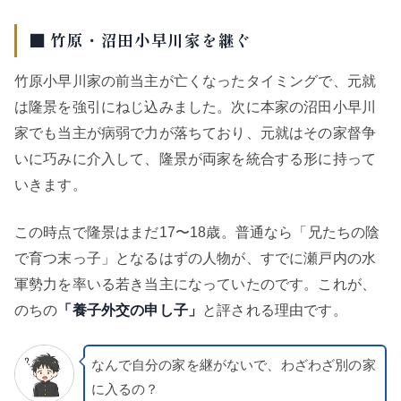
■ 竹原・沼田小早川家を継ぐ
竹原小早川家の前当主が亡くなったタイミングで、元就
は隆景を強引にねじ込みました。次に本家の沼田小早川
家でも当主が病弱で力が落ちており、元就はその家督争
いに巧みに介入して、隆景が両家を統合する形に持って
いきます。
この時点で隆景はまだ17〜18歳。普通なら「兄たちの陰
で育つ末っ子」となるはずの人物が、すでに瀬戸内の水
軍勢力を率いる若き当主になっていたのです。これが、
のちの
「養子外交の申し子」
と評される理由です。
なんで自分の家を継がないで、わざわざ別の家
に入るの？