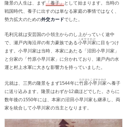
隆景の人生は、まず
「養子」
として始まります。当時の
戦国時代、養子に出すのは単なる家庭の事情ではなく、
勢力拡大のための
外交カード
でした。
毛利元就は安芸国の小領主からのし上がっていく途中
こばやかわけ
で、瀬戸内海沿岸の有力豪族である
小早川家
に目をつけ
ます。小早川家は当時、本家にあたる「沼田小早川家」
と分家の「竹原小早川家」に分かれており、瀬戸内の水
運と村上水軍に大きな影響力を持っていました。
たけはらこばやかわけ
元就は、三男の隆景をまず1544年に
竹原小早川家
へ養子
に送り込みます。隆景はわずか12歳ほどでした。さらに
数年後の1550年には、本家の沼田小早川家も継承し、両
家を統合して小早川家の当主となります。