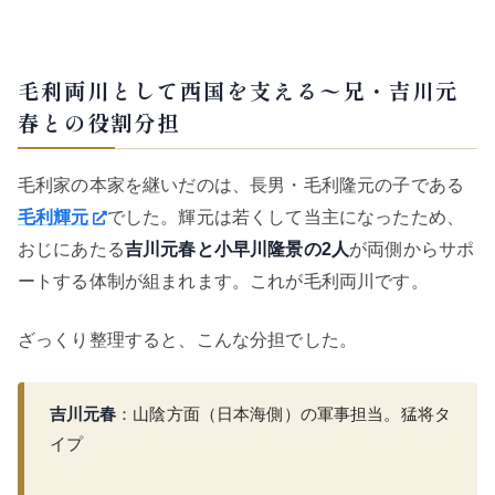
毛利両川として西国を支える〜兄・吉川元
春との役割分担
毛利家の本家を継いだのは、長男・毛利隆元の子である
毛利輝元
でした。輝元は若くして当主になったため、
おじにあたる
吉川元春と小早川隆景の2人
が両側からサポ
ートする体制が組まれます。これが毛利両川です。
ざっくり整理すると、こんな分担でした。
吉川元春
：山陰方面（日本海側）の軍事担当。猛将タ
イプ