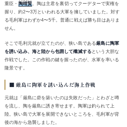
重臣・
陶晴賢
。陶は主君を裏切ってクーデターで実権を
握り、約2〜3万といわれる大軍を擁していました。対す
る毛利軍はわずか4〜5千。普通に戦えば勝ち目はありま
せん。
そこで毛利元就が立てたのが、狭い島である
厳島に陶軍
を誘い込み、海と陸から包囲して殲滅する
という大胆な
作戦でした。この作戦の鍵を握ったのが、水軍を率いる
隆景です。
■ 厳島に陶軍を誘い込んだ海上作戦
元就は「厳島に砦を築いたのは失敗だった」とわざと噂
を流し、陶を厳島に誘き寄せます。陶軍は釣られて上
陸。狭い島で大軍を展開できないところを、毛利軍が背
後の海から急襲しました。