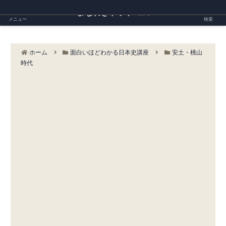
まなれきドットコム
メニュー
検索
ホーム
面白いほどわかる日本史講座
安土・桃山
時代