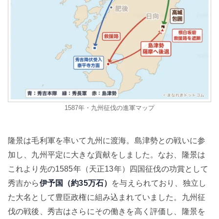
1587年・九州征伐の進軍マップ
隆景は毛利軍を率いて九州に渡海。島津勢との戦いに参
加し、九州平定に大きな貢献をしました。なお、隆景は
これより先の1585年（天正13年）四国征伐の功賞として
秀吉から
伊予国（約35万石）
を与えられており、独立し
た大名として豊臣政権に組み込まれていました。九州征
伐の戦後、秀吉はさらにその働きを高く評価し、隆景を