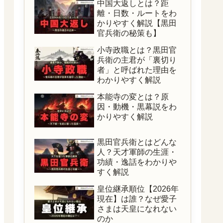
中国大返しとは？距
離・日数・ルートをわ
かりやすく解説【黒田
官兵衛の秘策も】
小寺政職とは？黒田官
兵衛の主君が「裏切り
者」と呼ばれた理由を
わかりやすく解説
本能寺の変とは？原
因・動機・黒幕説をわ
かりやすく解説
黒田官兵衛とはどんな
人？天才軍師の生涯・
功績・逸話をわかりや
すく解説
皇位継承順位【2026年
現在】は誰？なぜ愛子
さまは天皇になれない
のか