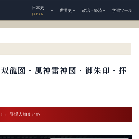
日本史
世界史
政治・経済
学習ツール
JAPAN
｜双龍図・風神雷神図・御朱印・拝
】
弟！」 登場人物まとめ