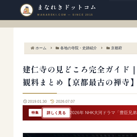
まなれきドットコム
ホーム
各地の寺院・史跡紹介
京都府
建仁寺の見どころ完全ガイド
観料まとめ【京都最古の禅寺
2019.01.30
2026.07.07
|
2026年 NHK大河ドラマ「豊臣兄
詳しく見る
特集