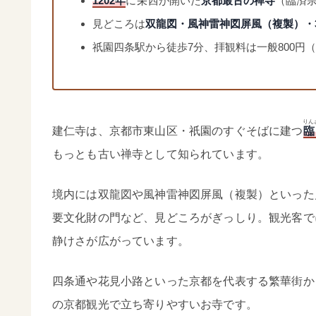
1202年
に
栄西
が開いた
京都最古の禅寺
（臨済
見どころは
双龍図・風神雷神図屏風（複製）・
祇園四条駅から徒歩7分、拝観料は一般800円
りん
建仁寺は、京都市東山区・祇園のすぐそばに建つ
臨
もっとも古い禅寺として知られています。
境内には双龍図や風神雷神図屏風（複製）といった
要文化財の門など、見どころがぎっしり。観光客で
静けさが広がっています。
四条通や花見小路といった京都を代表する繁華街か
の京都観光で立ち寄りやすいお寺です。