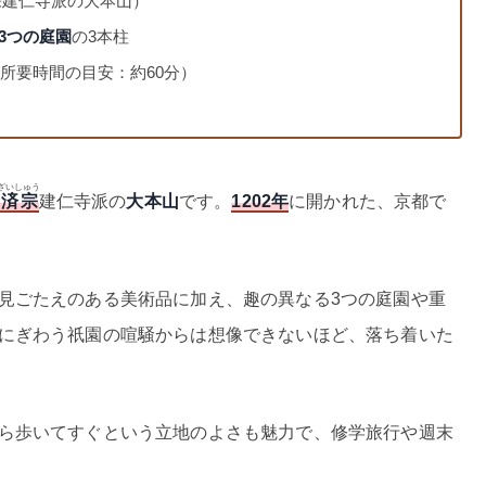
宗建仁寺派の大本山）
3つの庭園
の3本柱
（所要時間の目安：約60分）
ざいしゅう
済宗
建仁寺派の
大本山
です。
1202年
に開かれた、京都で
見ごたえのある美術品に加え、趣の異なる3つの庭園や重
にぎわう祇園の喧騒からは想像できないほど、落ち着いた
ら歩いてすぐという立地のよさも魅力で、修学旅行や週末