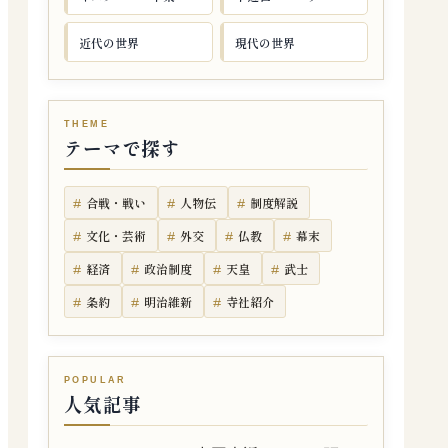
近代の世界
現代の世界
テーマで探す
合戦・戦い
人物伝
制度解説
文化・芸術
外交
仏教
幕末
経済
政治制度
天皇
武士
条約
明治維新
寺社紹介
人気記事