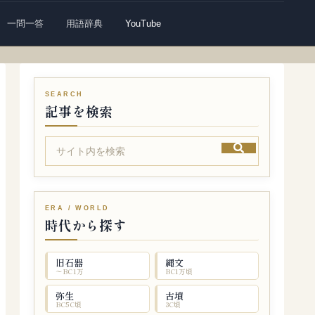
一問一答
用語辞典
YouTube
記事を検索
時代から探す
旧石器
縄文
〜BC1万
BC1万頃
弥生
古墳
BC5C頃
3C頃