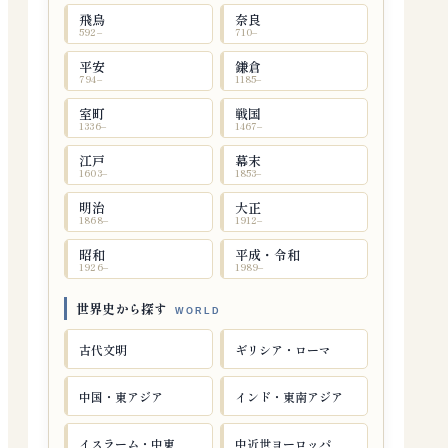
飛鳥
奈良
592–
710–
平安
鎌倉
794–
1185–
室町
戦国
1336–
1467–
江戸
幕末
1603–
1853–
明治
大正
1868–
1912–
昭和
平成・令和
1926–
1989–
世界史から探す
古代文明
ギリシア・ローマ
中国・東アジア
インド・東南アジア
イスラーム・中東
中近世ヨーロッパ