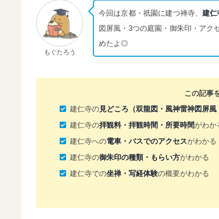
今回は京都・祇園に建つ禅寺、
建仁
図屏風・3つの庭園・御朱印・アク
めたよ◎
もぐたろう
この記事
建仁寺の
見どころ（双龍図・風神雷神図屏風
建仁寺の
拝観料・拝観時間・所要時間
がわか
建仁寺への
電車・バスでのアクセス
がわかる
建仁寺の
御朱印の種類・もらい方
がわかる
建仁寺での
坐禅・写経体験
の概要がわかる